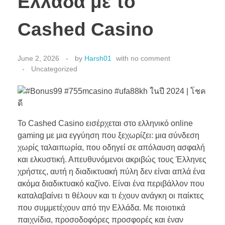
Ελλάδα με το
Cashed Casino
June 2, 2026
by
Harsh01
with
no comment
Uncategorized
Το Cashed Casino εισέρχεται στο ελληνικό online
gaming με μια εγγύηση που ξεχωρίζει: μια σύνδεση
χωρίς ταλαιπωρία, που οδηγεί σε απόλαυση ασφαλή
και ελκυστική. Απευθυνόμενοι ακριβώς τους Έλληνες
χρήστες, αυτή η διαδικτυακή πύλη δεν είναι απλά ένα
ακόμα διαδικτυακό καζίνο. Είναι ένα περιβάλλον που
καταλαβαίνει τι θέλουν και τι έχουν ανάγκη οι παίκτες
που συμμετέχουν από την Ελλάδα. Με ποιοτικά
παιχνίδια, προσοδοφόρες προσφορές και έναν