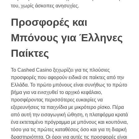
του, χωρίς άσκοπες ανησυχίες.
Προσφορές και
Μπόνους για Έλληνες
Παίκτες
Το Cashed Casino ξεχωρίζει για τις πλούσιες
προσφορές που αφορούν ειδικά σε παίκτες από την
Ελλάδα. Το πρώτο μπόνους είναι συνήθως το πρώτο
βήμα για να ενισχυθεί το αρχικό κεφάλαιο,
προσφέροντας περισσότερες ευκαιρίες να
εξερευνήσεις τα παιχνίδια με μικρότερο ρίσκο. Πέρα
από αυτή την εισαγωγική ώθηση, η πλατφόρμα κρατά
ένα εκτεταμένο πρόγραμμα με μπόνους και κουπόνια,
τόσο για τις πρώτες καταθέσεις όσο και για τη διαρκή
δραστηριότητα. Οι όροι για αυτές τις προσφορές είναι