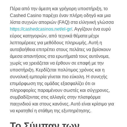
Πέρα από την άμεση και γρήγορη υποστήριξη, το
Cashed Casino παρέχει έναν πλήρη οδηγό και μια
λίστα συχνών αποριών (FAQ) στα ελληνική γλώσσα
https://cashedcasinos.net/el-gr/
. Αγγίζουν ένα ευρύ
εύρος κατηγοριών, από τεχνικά θέματα μέχρι
λεπτομέρειες για μεθόδους πληρωμής. Αυτή η
αυτοβοήθεια επιτρέπει στους πελάτες να βρίσκουν
άμεσα απαντήσεις στα ερωτήματά τους αυτόνομα,
χωρίς να χρειάζεται να έρθουν σε επαφή με την
υποστήριξη. Κερδίζεται πολύτιμος χρόνος και η
συνολική εμπειρία γίνεται πιο εύκολη. Η συνεχής
επιμόρφωση της ομάδας εξασφαλίζει ότι οι
πληροφορίες παραμένουν σωστές και σύγχρονες,
συμβαδίζοντας στις αλλαγές στην πλατφόρμα
παιχνιδιού και στους κανόνες. Αυτό είναι κρίσιμο για
να κρατηθεί η στάθμη της εξυπηρέτησης.
Το Σύμπαν των