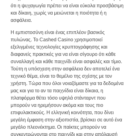
ότι η ψυχαγωγία πρέπει να είναι εύκολα προσβάσιμη
και δίκαιη, χωρίς να μειώνεται η ποιότητα ή η
ασφάλεια.
Η εμπιστοσύνη είναι ένας επιπλέον βασικός
πυλώνας. Το Cashed Casino χρησιμοποιεί
εξελιγμένες τεχνολογίες κρυπτογράφησης και
διαφανείς πρακτικές για να είναι σίγουρο ότι κάθε
συναλλαγή και κάθε παιχνίδι είναι ασφαλές και τίμιο.
Τούτη η υπόσχεση στην ασφάλεια δεν αποτελεί ένα
τεχνικό θέμα, είναι το θεμέλιο της σχέσης με τον
χρήστη. Τώρα που όλοι νοιαζόμαστε για τα δεδομένα
μας και για το αν τα παιχνίδια είναι δίκαια, η
πλατφόρμα θέτει τόσο υψηλά στάνταρντ που
μπορούν να ηρεμήσουν ακόμα και τους πιο
επιφυλακτικούς. Η ελληνική κοινότητα, που δίνει
μεγάλη έμφαση στην αξιοπιστία, βρίσκει σε αυτό ένα
μεγάλο πλεονέκτημα. Οι παίκτες μπορούν να
συγκεντρώνονται στο παιχνίδι και στην απόλαυσή