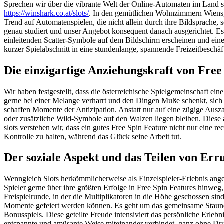
Sprechen wir über die vibrante Welt der Online-Automaten im Land s
https://winshark.co.at/slots/
. In den gemütlichen Wohnzimmern Wiens, d
Trend auf Automatenspielen, die nicht allein durch ihre Bildsprache
genau studiert und unser Angebot konsequent danach ausgerichtet. Es 
einleitenden Scatter-Symbole auf dem Bildschirm erscheinen und eine
kurzer Spielabschnitt in eine stundenlange, spannende Freizeitbeschä
Die einzigartige Anziehungskraft von Free
Wir haben festgestellt, dass die österreichische Spielgemeinschaft e
gerne bei einer Melange verharrt und den Dingen Muße schenkt, sich zu
schaffen Momente der Antizipation. Anstatt nur auf eine zügige Ausza
oder zusätzliche Wild-Symbole auf den Walzen liegen bleiben. Diese 
slots verstehen wir, dass ein gutes Free Spin Feature nicht nur eine r
Kontrolle zu halten, während das Glück seine Arbeit tut.
Der soziale Aspekt und das Teilen von Err
Wenngleich Slots herkömmlicherweise als Einzelspieler-Erlebnis angese
Spieler gerne über ihre größten Erfolge in Free Spin Features hinw
Freispielrunde, in der die Multiplikatoren in die Höhe geschossen si
Momente gefeiert werden können. Es geht um das gemeinsame Staunen ü
Bonusspiels. Diese geteilte Freude intensiviert das persönliche Erle
entspannte und amüsante Weise miteinander verbindet, ganz ohne Druc