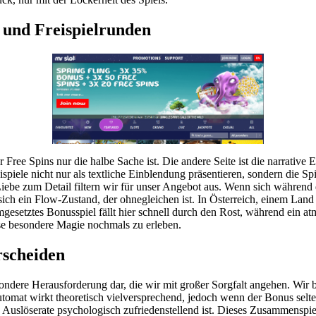
und Freispielrunden
Free Spins nur die halbe Sache ist. Die andere Seite ist die narrative 
reispiele nicht nur als textliche Einblendung präsentieren, sondern die 
ebe zum Detail filtern wir für unser Angebot aus. Wenn sich während d
 sich ein Flow-Zustand, der ohnegleichen ist. In Österreich, einem Land
gesetztes Bonusspiel fällt hier schnell durch den Rost, während ein a
se besondere Magie nochmals zu erleben.
rscheiden
 besondere Herausforderung dar, die wir mit großer Sorgfalt angehen. W
omat wirkt theoretisch vielversprechend, jedoch wenn der Bonus selten 
ren Auslöserate psychologisch zufriedenstellend ist. Dieses Zusammenspie