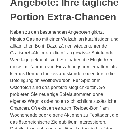
Angebote: Ihre tägliche
Portion Extra-Chancen
Neben zu den bestehenden Angeboten glänzt
Magius Casino mit einer Vielzahl an kurzfristigen und
alltäglichen Boni. Dazu zählen wiederkehrende
Gratisdreh-Aktionen, die oft an gewisse Spiele oder
Werktage geknüpft sind. Sie haben die Möglichkeit
diese im Rahmen von Einzahlungsboni erhalten, als
kleines Bonbon für Bestandskunden oder durch die
Beteiligung an Wettbewerben. Für Spieler in
Österreich sind das perfekte Möglichkeiten. So
probieren Sie neuartige Spielautomaten ohne
eigenes Wagnis oder holen sich schlicht zusätzliche
Chancen. Oft existiert es auch “Reload-Boni” am
Wochenende oder eigene Aktionen zu Festtagen, die
das österreichische Zielpublikum interessieren.
Details dazu gelangen per Email oder sind auf der