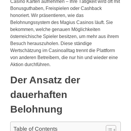
Casino Karten aufnehmen – Ihre Tätigkeit wird oft mit
Bonusguthaben, Freispielen oder Cashback
honoriert. Wir präsentieren, wie das
Belohnungssystem des Magius Casinos läuft. Sie
bekommen, welche genauen Möglichkeiten
österreichische Spieler besitzen, um mehr aus ihrem
Besuch herauszuholen. Diese ständige
Wertschätzung im Casinoalltag trennt die Plattform
von anderen Betreibern, die nur hin und wieder eine
Aktion durchführen.
Der Ansatz der
dauerhaften
Belohnung
Table of Contents