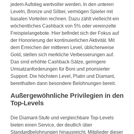
jedem Aufstieg wertvoller werden. In den unteren
Leveln, Bronze und Silber, vermögen Spieler mit
basalen Vorteilen rechnen. Dazu zählt vielleicht ein
wöchentliches Cashback von 5% oder vereinzelte
Freispielangebote. Hier befindet sich der Fokus auf
der Honorierung der kontinuierlichen Aktivität. Mit
dem Erreichen der mittleren Level, üblicherweise
Gold, stellen sich merkliche Verbesserungen auf.
Das sind erhöhte Cashback-Sätze, geringere
Umsatzanforderungen für Boni und priorisierter
Support. Die höchsten Level, Platin und Diamant,
bereithalten dann besondere Belohnungen bereit.
Außergewöhnliche Privilegien in den
Top-Levels
Die Diamant-Stufe und vergleichbare Top-Levels
bieten einen Service, der deutlich über
Standardbelohnungen hinausreicht. Mitglieder dieser