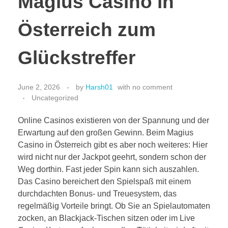
Magius Casino in
Österreich zum
Glückstreffer
June 2, 2026
by
Harsh01
with
no comment
Uncategorized
Online Casinos existieren von der Spannung und der
Erwartung auf den großen Gewinn. Beim Magius
Casino in Österreich gibt es aber noch weiteres: Hier
wird nicht nur der Jackpot geehrt, sondern schon der
Weg dorthin. Fast jeder Spin kann sich auszahlen.
Das Casino bereichert den Spielspaß mit einem
durchdachten Bonus- und Treuesystem, das
regelmäßig Vorteile bringt. Ob Sie an Spielautomaten
zocken, an Blackjack-Tischen sitzen oder im Live