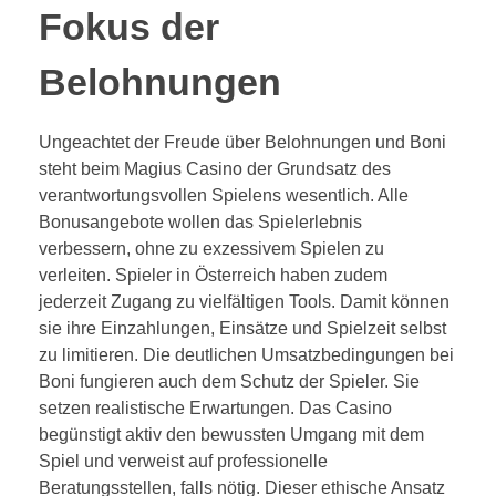
Fokus der
Belohnungen
Ungeachtet der Freude über Belohnungen und Boni
steht beim Magius Casino der Grundsatz des
verantwortungsvollen Spielens wesentlich. Alle
Bonusangebote wollen das Spielerlebnis
verbessern, ohne zu exzessivem Spielen zu
verleiten. Spieler in Österreich haben zudem
jederzeit Zugang zu vielfältigen Tools. Damit können
sie ihre Einzahlungen, Einsätze und Spielzeit selbst
zu limitieren. Die deutlichen Umsatzbedingungen bei
Boni fungieren auch dem Schutz der Spieler. Sie
setzen realistische Erwartungen. Das Casino
begünstigt aktiv den bewussten Umgang mit dem
Spiel und verweist auf professionelle
Beratungsstellen, falls nötig. Dieser ethische Ansatz