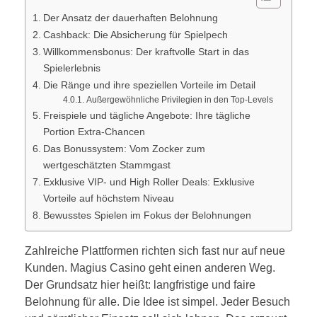
Der Ansatz der dauerhaften Belohnung
Cashback: Die Absicherung für Spielpech
Willkommensbonus: Der kraftvolle Start in das
Spielerlebnis
Die Ränge und ihre speziellen Vorteile im Detail
Außergewöhnliche Privilegien in den Top-Levels
Freispiele und tägliche Angebote: Ihre tägliche
Portion Extra-Chancen
Das Bonussystem: Vom Zocker zum
wertgeschätzten Stammgast
Exklusive VIP- und High Roller Deals: Exklusive
Vorteile auf höchstem Niveau
Bewusstes Spielen im Fokus der Belohnungen
Zahlreiche Plattformen richten sich fast nur auf neue
Kunden. Magius Casino geht einen anderen Weg.
Der Grundsatz hier heißt: langfristige und faire
Belohnung für alle. Die Idee ist simpel. Jeder Besuch