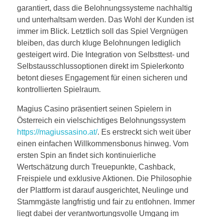
garantiert, dass die Belohnungssysteme nachhaltig
und unterhaltsam werden. Das Wohl der Kunden ist
immer im Blick. Letztlich soll das Spiel Vergnügen
bleiben, das durch kluge Belohnungen lediglich
gesteigert wird. Die Integration von Selbsttest- und
Selbstausschlussoptionen direkt im Spielerkonto
betont dieses Engagement für einen sicheren und
kontrollierten Spielraum.
Magius Casino präsentiert seinen Spielern in
Österreich ein vielschichtiges Belohnungssystem
https://magiussasino.at/
. Es erstreckt sich weit über
einen einfachen Willkommensbonus hinweg. Vom
ersten Spin an findet sich kontinuierliche
Wertschätzung durch Treuepunkte, Cashback,
Freispiele und exklusive Aktionen. Die Philosophie
der Plattform ist darauf ausgerichtet, Neulinge und
Stammgäste langfristig und fair zu entlohnen. Immer
liegt dabei der verantwortungsvolle Umgang im