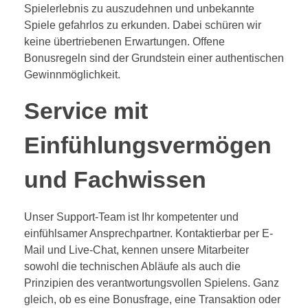
Spielerlebnis zu auszudehnen und unbekannte
Spiele gefahrlos zu erkunden. Dabei schüren wir
keine übertriebenen Erwartungen. Offene
Bonusregeln sind der Grundstein einer authentischen
Gewinnmöglichkeit.
Service mit
Einfühlungsvermögen
und Fachwissen
Unser Support-Team ist Ihr kompetenter und
einfühlsamer Ansprechpartner. Kontaktierbar per E-
Mail und Live-Chat, kennen unsere Mitarbeiter
sowohl die technischen Abläufe als auch die
Prinzipien des verantwortungsvollen Spielens. Ganz
gleich, ob es eine Bonusfrage, eine Transaktion oder