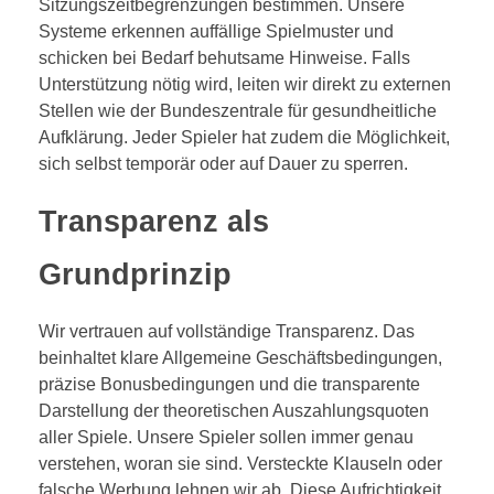
Sitzungszeitbegrenzungen bestimmen. Unsere
Systeme erkennen auffällige Spielmuster und
schicken bei Bedarf behutsame Hinweise. Falls
Unterstützung nötig wird, leiten wir direkt zu externen
Stellen wie der Bundeszentrale für gesundheitliche
Aufklärung. Jeder Spieler hat zudem die Möglichkeit,
sich selbst temporär oder auf Dauer zu sperren.
Transparenz als
Grundprinzip
Wir vertrauen auf vollständige Transparenz. Das
beinhaltet klare Allgemeine Geschäftsbedingungen,
präzise Bonusbedingungen und die transparente
Darstellung der theoretischen Auszahlungsquoten
aller Spiele. Unsere Spieler sollen immer genau
verstehen, woran sie sind. Versteckte Klauseln oder
falsche Werbung lehnen wir ab. Diese Aufrichtigkeit