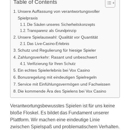
Table of Contents
Unsere Auffassung von verantwortungsvoller
Spielpraxis
Die Säulen unseres Sicherheitskonzepts
Transparenz als Grundprinzip
Unsere Spielauswahl: Qualität vor Quantität
Das Live-Casino-Erlebnis
Schutz und Regulierung für hiesige Spieler
Zahlungsverkehr: Rasant und unbeschwert
Verifizierung für Ihren Schutz
Ein echtes Spielerlebnis bei Vox Casino
Bonusregelung mit eindeutigen Spielregeln
Service mit Einfühlungsvermögen und Fachwissen
Die kommende Ära des Spielens bei Vox Casino
Verantwortungsbewusstes Spielen ist für uns keine
bloße Floskel. Es bildet das Fundament unserer
Plattform. Wir machen eine eindeutige Linie
zwischen Spielspaß und problematischem Verhalten.