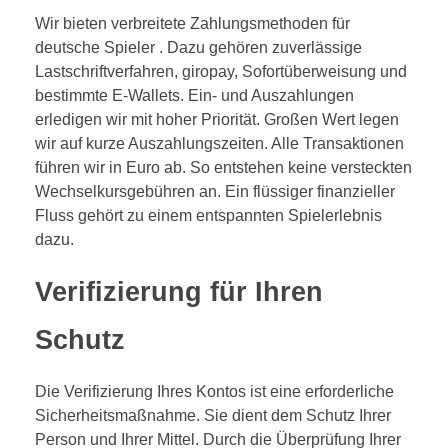
Wir bieten verbreitete Zahlungsmethoden für
deutsche Spieler . Dazu gehören zuverlässige
Lastschriftverfahren, giropay, Sofortüberweisung und
bestimmte E-Wallets. Ein- und Auszahlungen
erledigen wir mit hoher Priorität. Großen Wert legen
wir auf kurze Auszahlungszeiten. Alle Transaktionen
führen wir in Euro ab. So entstehen keine versteckten
Wechselkursgebühren an. Ein flüssiger finanzieller
Fluss gehört zu einem entspannten Spielerlebnis
dazu.
Verifizierung für Ihren
Schutz
Die Verifizierung Ihres Kontos ist eine erforderliche
Sicherheitsmaßnahme. Sie dient dem Schutz Ihrer
Person und Ihrer Mittel. Durch die Überprüfung Ihrer