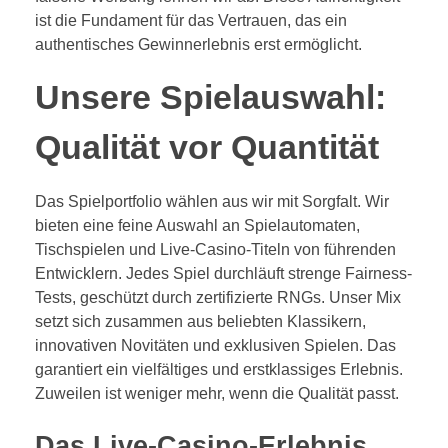
ist die Fundament für das Vertrauen, das ein
authentisches Gewinnerlebnis erst ermöglicht.
Unsere Spielauswahl:
Qualität vor Quantität
Das Spielportfolio wählen aus wir mit Sorgfalt. Wir
bieten eine feine Auswahl an Spielautomaten,
Tischspielen und Live-Casino-Titeln von führenden
Entwicklern. Jedes Spiel durchläuft strenge Fairness-
Tests, geschützt durch zertifizierte RNGs. Unser Mix
setzt sich zusammen aus beliebten Klassikern,
innovativen Novitäten und exklusiven Spielen. Das
garantiert ein vielfältiges und erstklassiges Erlebnis.
Zuweilen ist weniger mehr, wenn die Qualität passt.
Das Live-Casino-Erlebnis