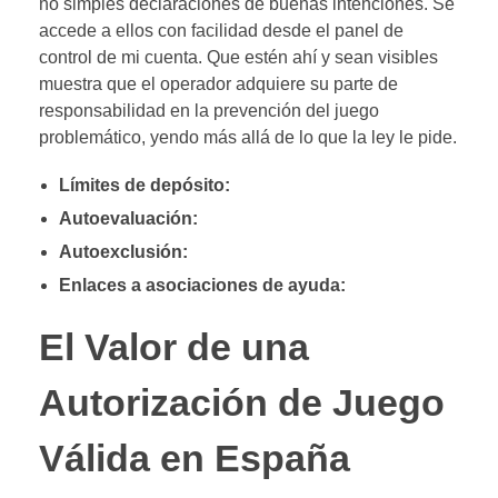
no simples declaraciones de buenas intenciones. Se
accede a ellos con facilidad desde el panel de
control de mi cuenta. Que estén ahí y sean visibles
muestra que el operador adquiere su parte de
responsabilidad en la prevención del juego
problemático, yendo más allá de lo que la ley le pide.
Límites de depósito:
Autoevaluación:
Autoexclusión:
Enlaces a asociaciones de ayuda:
El Valor de una
Autorización de Juego
Válida en España