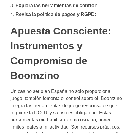
Explora las herramientas de control:
Revisa la política de pagos y RGPD:
Apuesta Consciente:
Instrumentos y
Compromiso de
Boomzino
Un casino serio en España no solo proporciona
juego, también fomenta el control sobre él. Boomzino
integra las herramientas de juego responsable que
requiere la DGOJ, y su uso es obligatorio. Estas
herramientas me habilitan, como usuario, poner
límites reales a mi actividad. Son recursos prácticos,