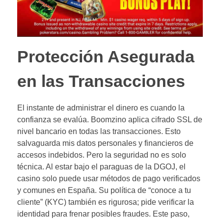
Protección Asegurada
en las Transacciones
El instante de administrar el dinero es cuando la
confianza se evalúa. Boomzino aplica cifrado SSL de
nivel bancario en todas las transacciones. Esto
salvaguarda mis datos personales y financieros de
accesos indebidos. Pero la seguridad no es solo
técnica. Al estar bajo el paraguas de la DGOJ, el
casino solo puede usar métodos de pago verificados
y comunes en España. Su política de “conoce a tu
cliente” (KYC) también es rigurosa; pide verificar la
identidad para frenar posibles fraudes. Este paso,