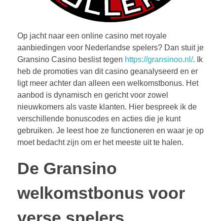
Op jacht naar een online casino met royale
aanbiedingen voor Nederlandse spelers? Dan stuit je
Gransino Casino beslist tegen
https://gransinoo.nl/
. Ik
heb de promoties van dit casino geanalyseerd en er
ligt meer achter dan alleen een welkomstbonus. Het
aanbod is dynamisch en gericht voor zowel
nieuwkomers als vaste klanten. Hier bespreek ik de
verschillende bonuscodes en acties die je kunt
gebruiken. Je leest hoe ze functioneren en waar je op
moet bedacht zijn om er het meeste uit te halen.
De Gransino
welkomstbonus voor
verse spelers