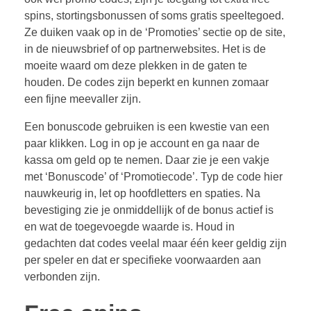
spins, stortingsbonussen of soms gratis speeltegoed.
Ze duiken vaak op in de ‘Promoties’ sectie op de site,
in de nieuwsbrief of op partnerwebsites. Het is de
moeite waard om deze plekken in de gaten te
houden. De codes zijn beperkt en kunnen zomaar
een fijne meevaller zijn.
Een bonuscode gebruiken is een kwestie van een
paar klikken. Log in op je account en ga naar de
kassa om geld op te nemen. Daar zie je een vakje
met ‘Bonuscode’ of ‘Promotiecode’. Typ de code hier
nauwkeurig in, let op hoofdletters en spaties. Na
bevestiging zie je onmiddellijk of de bonus actief is
en wat de toegevoegde waarde is. Houd in
gedachten dat codes veelal maar één keer geldig zijn
per speler en dat er specifieke voorwaarden aan
verbonden zijn.