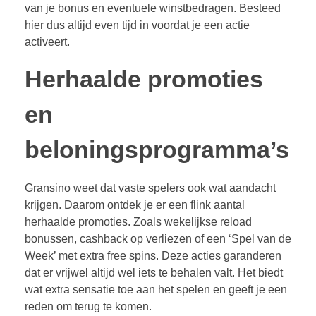
van je bonus en eventuele winstbedragen. Besteed
hier dus altijd even tijd in voordat je een actie
activeert.
Herhaalde promoties
en
beloningsprogramma’s
Gransino weet dat vaste spelers ook wat aandacht
krijgen. Daarom ontdek je er een flink aantal
herhaalde promoties. Zoals wekelijkse reload
bonussen, cashback op verliezen of een ‘Spel van de
Week’ met extra free spins. Deze acties garanderen
dat er vrijwel altijd wel iets te behalen valt. Het biedt
wat extra sensatie toe aan het spelen en geeft je een
reden om terug te komen.