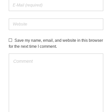
Save my name, email, and website in this browser
for the next time I comment.