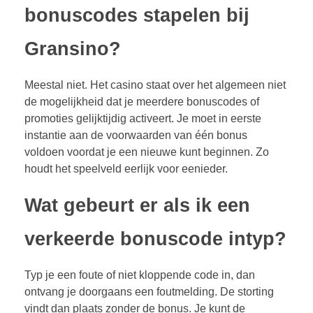
bonuscodes stapelen bij
Gransino?
Meestal niet. Het casino staat over het algemeen niet
de mogelijkheid dat je meerdere bonuscodes of
promoties gelijktijdig activeert. Je moet in eerste
instantie aan de voorwaarden van één bonus
voldoen voordat je een nieuwe kunt beginnen. Zo
houdt het speelveld eerlijk voor eenieder.
Wat gebeurt er als ik een
verkeerde bonuscode intyp?
Typ je een foute of niet kloppende code in, dan
ontvang je doorgaans een foutmelding. De storting
vindt dan plaats zonder de bonus. Je kunt de