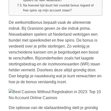
spelers uit heel Nederland?
Na hoeveel tijd duurt het voordat bonus tegoed of
free spins op mijn account staan?
De welkomstbonus bepaalt vaak de allereerste
indruk. Bij Gransino geven ze die indruk prima.
Nieuwbakken spelers uit Nederland verkrijgen een
bundel met speelkrediet en free spins. De bonus is
verdeeld over je prille stortingen. Zo verkrijg je
verscheidene kansen om je beginbudget een boost
te verschaffen. Bijzonderheden zoals het laagste
stortingsbedrag en de inzetvoorwaarden (WR) staan
helder vermeld. Doorlees deze altijd grondig door.
Dan begrijp je nauwkeurig wat je kunt verwachten en
hoe je de bonus verstandig inzet.
Die opbouw van de startaanbieding stelt je grondig