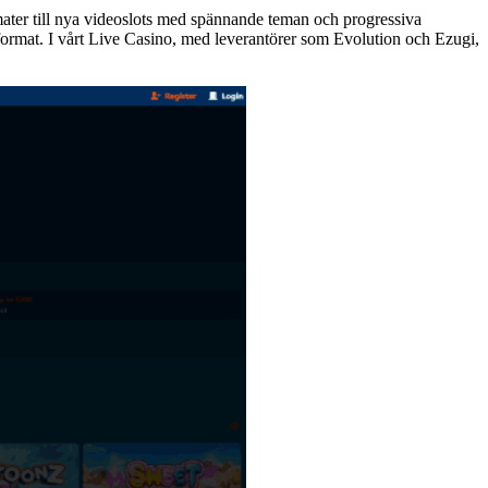
tomater till nya videoslots med spännande teman och progressiva
veformat. I vårt Live Casino, med leverantörer som Evolution och Ezugi,