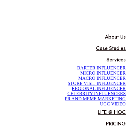
About Us
Case Studies
Services
BARTER INFLUENCER
MICRO INFLUENCER
MACRO INFLUENCER
STORE VISIT INFLUENCER
REGIONAL INFLUENCER
CELEBRITY INFLUENCERS
PR AND MEME MARKETING
UGC VIDEO
LIFE @ HOC
PRICING