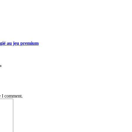
égié au jeu premium
*
e I comment.