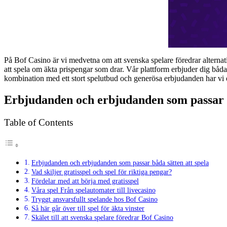
På Bof Casino är vi medvetna om att svenska spelare föredrar alterna
att spela om äkta prispengar som drar. Vår plattform erbjuder dig båda v
kombination med ett stort spelutbud och generösa erbjudanden har vi en
Erbjudanden och erbjudanden som passar b
Table of Contents
Erbjudanden och erbjudanden som passar båda sätten att spela
Vad skiljer gratisspel och spel för riktiga pengar?
Fördelar med att börja med gratisspel
Våra spel Från spelautomater till livecasino
Tryggt ansvarsfullt spelande hos Bof Casino
Så här går över till spel för äkta vinster
Skälet till att svenska spelare föredrar Bof Casino