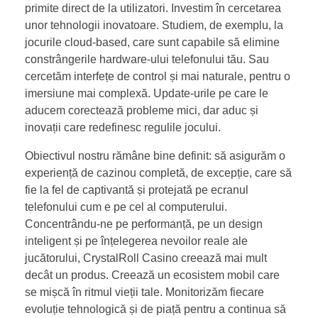
primite direct de la utilizatori. Investim în cercetarea
unor tehnologii inovatoare. Studiem, de exemplu, la
jocurile cloud-based, care sunt capabile să elimine
constrângerile hardware-ului telefonului tău. Sau
cercetăm interfețe de control și mai naturale, pentru o
imersiune mai complexă. Update-urile pe care le
aducem corectează probleme mici, dar aduc și
inovații care redefinesc regulile jocului.
Obiectivul nostru rămâne bine definit: să asigurăm o
experiență de cazinou completă, de excepție, care să
fie la fel de captivantă și protejată pe ecranul
telefonului cum e pe cel al computerului.
Concentrându-ne pe performanță, pe un design
inteligent și pe înțelegerea nevoilor reale ale
jucătorului, CrystalRoll Casino creează mai mult
decât un produs. Creează un ecosistem mobil care
se mișcă în ritmul vieții tale. Monitorizăm fiecare
evoluție tehnologică și de piață pentru a continua să