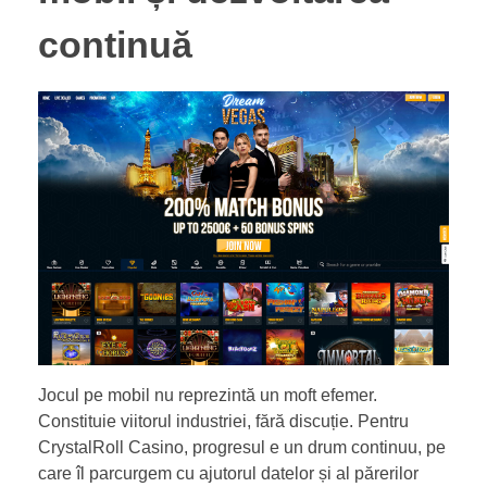
continuă
Jocul pe mobil nu reprezintă un moft efemer.
Constituie viitorul industriei, fără discuție. Pentru
CrystalRoll Casino, progresul e un drum continuu, pe
care îl parcurgem cu ajutorul datelor și al părerilor