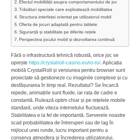
Efectul mobilității asupra comportamentului de joc
Trăsături speciale care exploatează mobilitatea
Structura interfeței orientat pe utilizatorul mobil
Oferta de jocuri adaptată pentru tablete
Siguranță și stabilitate pe diferite rețele
Perspectiva jocului mobil și dezvoltarea continuă
Fără o infrastructură tehnică robustă, orice joc se
oprește
https://crystalroll-casino.eu/ro-ro/
. Aplicația
mobilă CrystalRoll și versiunea pentru browser sunt
proiectate să gestioneze cu imaginile complexe și cu
desfășurarea în timp real. Rezultatul? Se încarcă
repede, animațiile sunt fluide, iar rata de cadre e
constantă. Rulează optim chiar și pe rețelele mobile
standard, unde viteza internetului fluctuează.
Stabilitatea e la fel de importantă. Serverele noastre
scad probabilitatea de întreruperi sau de lag în
mijlocul unei runde, lucru important pentru a
conserva atmosfera și încrederea utilizatorului.