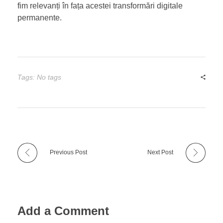
fim relevanți în fața acestei transformări digitale
permanente.
Tags: No tags
Previous Post
Next Post
Add a Comment