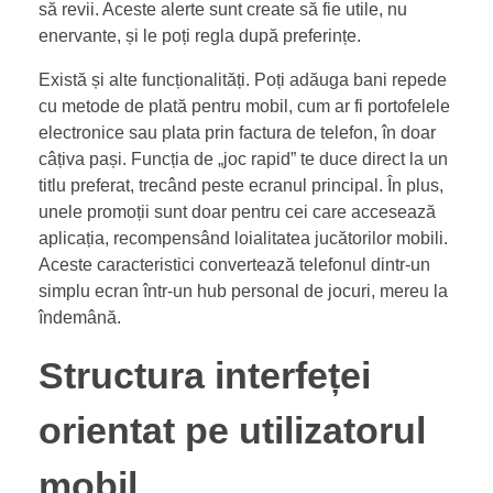
să revii. Aceste alerte sunt create să fie utile, nu
enervante, și le poți regla după preferințe.
Există și alte funcționalități. Poți adăuga bani repede
cu metode de plată pentru mobil, cum ar fi portofelele
electronice sau plata prin factura de telefon, în doar
câțiva pași. Funcția de „joc rapid” te duce direct la un
titlu preferat, trecând peste ecranul principal. În plus,
unele promoții sunt doar pentru cei care accesează
aplicația, recompensând loialitatea jucătorilor mobili.
Aceste caracteristici convertează telefonul dintr-un
simplu ecran într-un hub personal de jocuri, mereu la
îndemână.
Structura interfeței
orientat pe utilizatorul
mobil