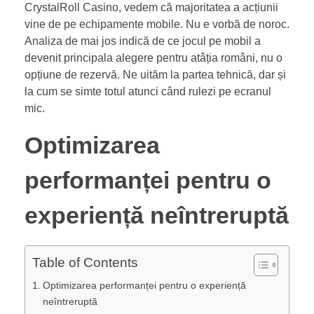
CrystalRoll Casino, vedem că majoritatea a acțiunii
vine de pe echipamente mobile. Nu e vorbă de noroc.
Analiza de mai jos indică de ce jocul pe mobil a
devenit principala alegere pentru atâția români, nu o
opțiune de rezervă. Ne uităm la partea tehnică, dar și
la cum se simte totul atunci când rulezi pe ecranul
mic.
Optimizarea
performanței pentru o
experiență neîntreruptă
Table of Contents
Optimizarea performanței pentru o experiență
neîntreruptă