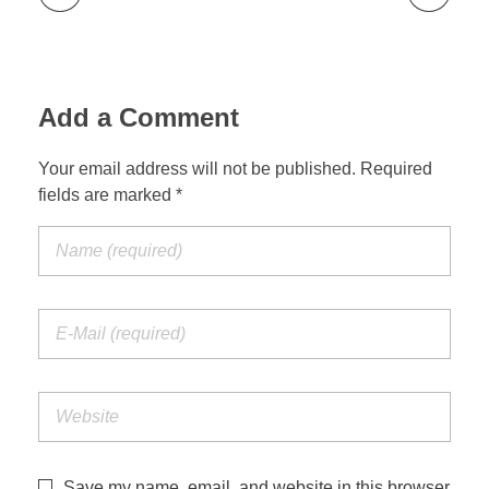
Add a Comment
Your email address will not be published. Required
fields are marked *
Save my name, email, and website in this browser