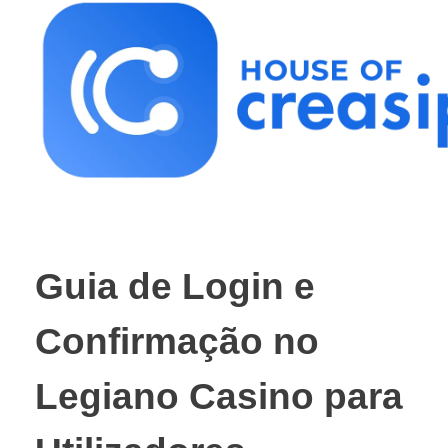
Best Influencer Marketing Agency
Guia de Login e
Confirmação no
Legiano Casino para