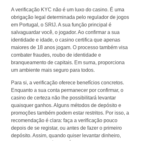
A verificação KYC não é um luxo do casino. É uma
obrigação legal determinada pelo regulador de jogos
em Portugal, o SRIJ. A sua função principal é
salvaguardar você, o jogador. Ao confirmar a sua
identidade e idade, o casino certifica que apenas
maiores de 18 anos jogam. O processo também visa
combater fraudes, roubo de identidade e
branqueamento de capitais. Em suma, proporciona
um ambiente mais seguro para todos.
Para si, a verificação oferece benefícios concretos.
Enquanto a sua conta permanecer por confirmar, o
casino de certeza não lhe possibilitará levantar
quaisquer ganhos. Alguns métodos de depósito e
promoções também podem estar restritos. Por isso, a
recomendação é clara: faça a verificação pouco
depois de se registar, ou antes de fazer o primeiro
depósito. Assim, quando quiser levantar dinheiro,