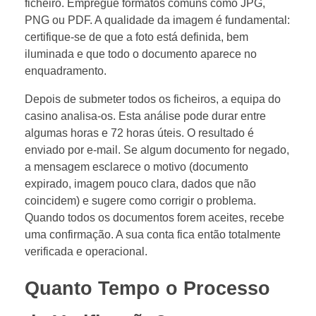
ficheiro. Empregue formatos comuns como JPG,
PNG ou PDF. A qualidade da imagem é fundamental:
certifique-se de que a foto está definida, bem
iluminada e que todo o documento aparece no
enquadramento.
Depois de submeter todos os ficheiros, a equipa do
casino analisa-os. Esta análise pode durar entre
algumas horas e 72 horas úteis. O resultado é
enviado por e-mail. Se algum documento for negado,
a mensagem esclarece o motivo (documento
expirado, imagem pouco clara, dados que não
coincidem) e sugere como corrigir o problema.
Quando todos os documentos forem aceites, recebe
uma confirmação. A sua conta fica então totalmente
verificada e operacional.
Quanto Tempo o Processo