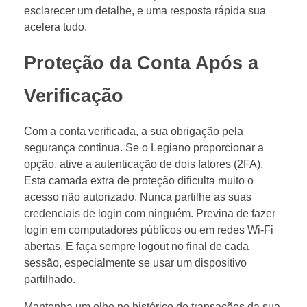
esclarecer um detalhe, e uma resposta rápida sua
acelera tudo.
Proteção da Conta Após a
Verificação
Com a conta verificada, a sua obrigação pela
segurança continua. Se o Legiano proporcionar a
opção, ative a autenticação de dois fatores (2FA).
Esta camada extra de proteção dificulta muito o
acesso não autorizado. Nunca partilhe as suas
credenciais de login com ninguém. Previna de fazer
login em computadores públicos ou em redes Wi-Fi
abertas. E faça sempre logout no final de cada
sessão, especialmente se usar um dispositivo
partilhado.
Mantenha um olho no histórico de transações da sua