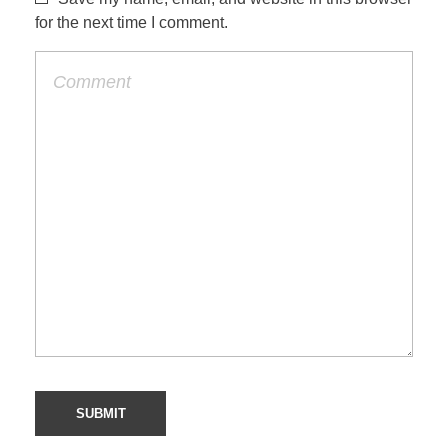
for the next time I comment.