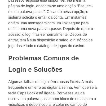
passe? A resposta está disponível. Na mesma
página de login, encontra-se uma opção “Esqueci-
me da palavra-passe”. Clicando nessa opção, o
sistema solicita o email da conta. Em instantes,
obtém uma mensagem com um link seguro para
definir uma nova palavra-passe. Depois de repor o
acesso, o login faz-se normalmente. Depois de
entrar, tem à sua disposição o saldo, o histórico de
jogadas e todo o catálogo de jogos do casino.
Problemas Comuns de
Login e Soluções
Algumas falhas de login têm causas fáceis. A mais
frequente é um erro ao digitar a senha. Verifique se a
tecla Caps Lock está ligada. Por vezes, ajuda
escrever a palavra-passe num bloco de notas para a
visualizar, e depois copiar e colar no campo do