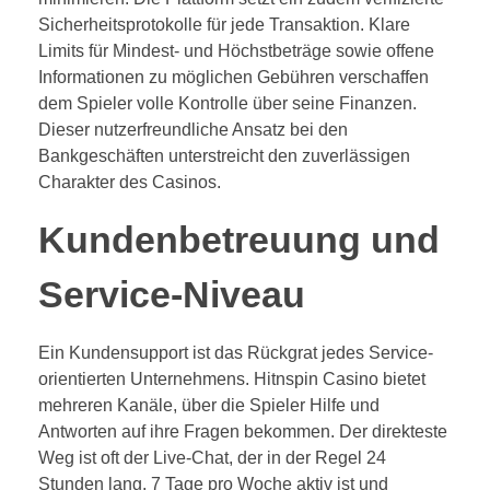
Sicherheitsprotokolle für jede Transaktion. Klare
Limits für Mindest- und Höchstbeträge sowie offene
Informationen zu möglichen Gebühren verschaffen
dem Spieler volle Kontrolle über seine Finanzen.
Dieser nutzerfreundliche Ansatz bei den
Bankgeschäften unterstreicht den zuverlässigen
Charakter des Casinos.
Kundenbetreuung und
Service-Niveau
Ein Kundensupport ist das Rückgrat jedes Service-
orientierten Unternehmens. Hitnspin Casino bietet
mehreren Kanäle, über die Spieler Hilfe und
Antworten auf ihre Fragen bekommen. Der direkteste
Weg ist oft der Live-Chat, der in der Regel 24
Stunden lang, 7 Tage pro Woche aktiv ist und