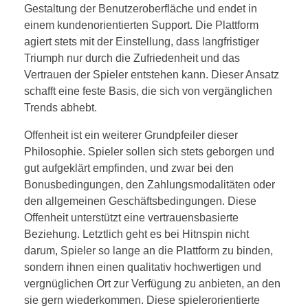
Gestaltung der Benutzeroberfläche und endet in
einem kundenorientierten Support. Die Plattform
agiert stets mit der Einstellung, dass langfristiger
Triumph nur durch die Zufriedenheit und das
Vertrauen der Spieler entstehen kann. Dieser Ansatz
schafft eine feste Basis, die sich von vergänglichen
Trends abhebt.
Offenheit ist ein weiterer Grundpfeiler dieser
Philosophie. Spieler sollen sich stets geborgen und
gut aufgeklärt empfinden, und zwar bei den
Bonusbedingungen, den Zahlungsmodalitäten oder
den allgemeinen Geschäftsbedingungen. Diese
Offenheit unterstützt eine vertrauensbasierte
Beziehung. Letztlich geht es bei Hitnspin nicht
darum, Spieler so lange an die Plattform zu binden,
sondern ihnen einen qualitativ hochwertigen und
vergnüglichen Ort zur Verfügung zu anbieten, an den
sie gern wiederkommen. Diese spielerorientierte