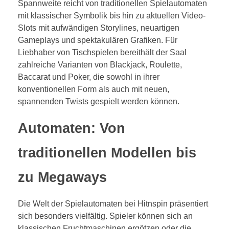
Spannweite reicht von traditionellen Spielautomaten
mit klassischer Symbolik bis hin zu aktuellen Video-
Slots mit aufwändigen Storylines, neuartigen
Gameplays und spektakulären Grafiken. Für
Liebhaber von Tischspielen bereithält der Saal
zahlreiche Varianten von Blackjack, Roulette,
Baccarat und Poker, die sowohl in ihrer
konventionellen Form als auch mit neuen,
spannenden Twists gespielt werden können.
Automaten: Von
traditionellen Modellen bis
zu Megaways
Die Welt der Spielautomaten bei Hitnspin präsentiert
sich besonders vielfältig. Spieler können sich an
klassischen Fruchtmaschinen ergötzen oder die