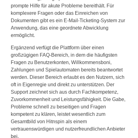
prompte Hilfe für akute Probleme bereithält. Für
komplexere Fragen oder das Einreichen von
Dokumenten gibt es ein E-Mail-Ticketing-System zur
Anwendung, das eine geordnete Abwicklung
ermöglicht.
Ergänzend verfügt die Plattform über einen
großzügigen FAQ-Bereich, in dem die häufigsten
Fragen zu Benutzerkonten, Willkommensboni,
Zahlungen und Spielautomaten bereits beantwortet
werden. Dieser Bereich erlaubt es den Nutzern, sich
oft in Eigenregie und direkt zu unterstützen. Der
Support zeichnet sich aus durch Fachkompetenz,
Zuvorkommenheit und Leistungsfähigkeit. Die Gabe,
Probleme schnell zu beseitigen und Fragen
kompetent zu klären, leistet wesentlich zum
Gesamtbild von Hitnspin als einem
vertrauenswürdigen und nutzerfreundlichen Anbieter
bei.