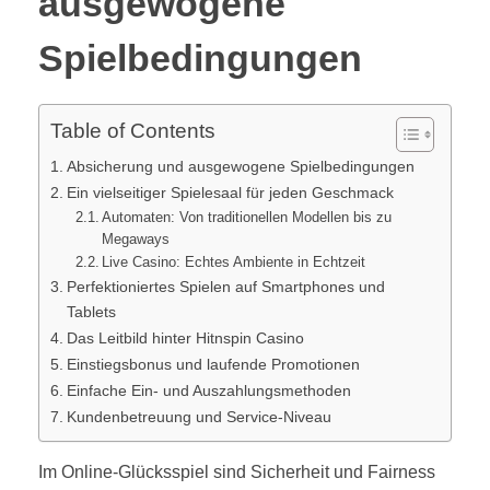
ausgewogene
Spielbedingungen
Table of Contents
Absicherung und ausgewogene Spielbedingungen
Ein vielseitiger Spielesaal für jeden Geschmack
Automaten: Von traditionellen Modellen bis zu
Megaways
Live Casino: Echtes Ambiente in Echtzeit
Perfektioniertes Spielen auf Smartphones und
Tablets
Das Leitbild hinter Hitnspin Casino
Einstiegsbonus und laufende Promotionen
Einfache Ein- und Auszahlungsmethoden
Kundenbetreuung und Service-Niveau
Im Online-Glücksspiel sind Sicherheit und Fairness