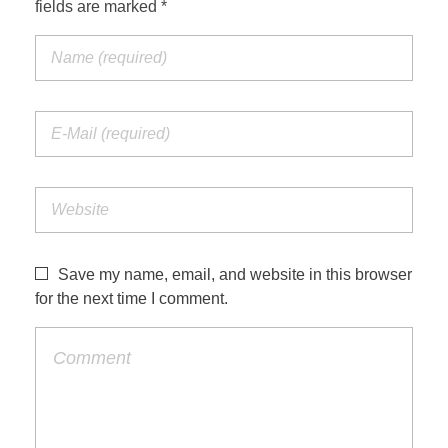
fields are marked *
Save my name, email, and website in this browser
for the next time I comment.