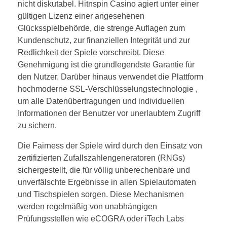
nicht diskutabel. Hitnspin Casino agiert unter einer
gültigen Lizenz einer angesehenen
Glücksspielbehörde, die strenge Auflagen zum
Kundenschutz, zur finanziellen Integrität und zur
Redlichkeit der Spiele vorschreibt. Diese
Genehmigung ist die grundlegendste Garantie für
den Nutzer. Darüber hinaus verwendet die Plattform
hochmoderne SSL-Verschlüsselungstechnologie ,
um alle Datenübertragungen und individuellen
Informationen der Benutzer vor unerlaubtem Zugriff
zu sichern.
Die Fairness der Spiele wird durch den Einsatz von
zertifizierten Zufallszahlengeneratoren (RNGs)
sichergestellt, die für völlig unberechenbare und
unverfälschte Ergebnisse in allen Spielautomaten
und Tischspielen sorgen. Diese Mechanismen
werden regelmäßig von unabhängigen
Prüfungsstellen wie eCOGRA oder iTech Labs