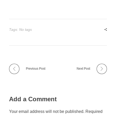
Tags: No tags
Previous Post
Next Post
Add a Comment
Your email address will not be published. Required