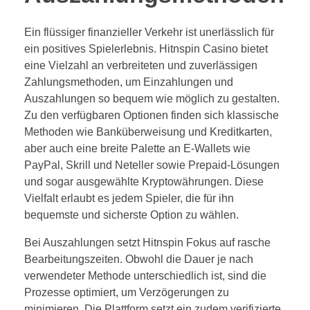
Ein flüssiger finanzieller Verkehr ist unerlässlich für
ein positives Spielerlebnis. Hitnspin Casino bietet
eine Vielzahl an verbreiteten und zuverlässigen
Zahlungsmethoden, um Einzahlungen und
Auszahlungen so bequem wie möglich zu gestalten.
Zu den verfügbaren Optionen finden sich klassische
Methoden wie Banküberweisung und Kreditkarten,
aber auch eine breite Palette an E-Wallets wie
PayPal, Skrill und Neteller sowie Prepaid-Lösungen
und sogar ausgewählte Kryptowährungen. Diese
Vielfalt erlaubt es jedem Spieler, die für ihn
bequemste und sicherste Option zu wählen.
Bei Auszahlungen setzt Hitnspin Fokus auf rasche
Bearbeitungszeiten. Obwohl die Dauer je nach
verwendeter Methode unterschiedlich ist, sind die
Prozesse optimiert, um Verzögerungen zu
minimieren. Die Plattform setzt ein zudem verifizierte