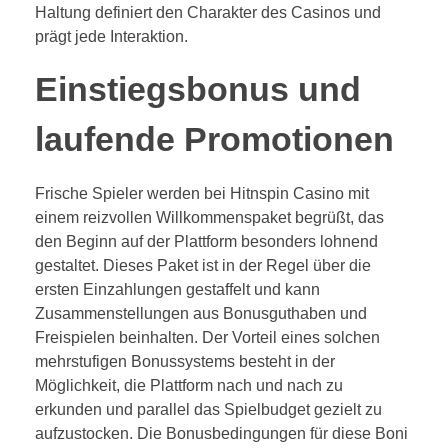
Haltung definiert den Charakter des Casinos und
prägt jede Interaktion.
Einstiegsbonus und
laufende Promotionen
Frische Spieler werden bei Hitnspin Casino mit
einem reizvollen Willkommenspaket begrüßt, das
den Beginn auf der Plattform besonders lohnend
gestaltet. Dieses Paket ist in der Regel über die
ersten Einzahlungen gestaffelt und kann
Zusammenstellungen aus Bonusguthaben und
Freispielen beinhalten. Der Vorteil eines solchen
mehrstufigen Bonussystems besteht in der
Möglichkeit, die Plattform nach und nach zu
erkunden und parallel das Spielbudget gezielt zu
aufzustocken. Die Bonusbedingungen für diese Boni