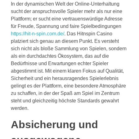
In der dynamischen Welt der Online-Unterhaltung
sucht der anspruchsvolle Spieler mehr als nur eine
Plattform; er sucht eine vertrauenswürdige Adresse
für Freude, Spannung und faire Spielbedingungen
https://hit-n-spin.com.de/
. Das Hitnspin Casino
platziert sich genau an diesem Punkt. Es versteht
sich nicht als bloße Sammlung von Spielen, sondern
als ein durchdachtes Ökosystem, das auf die
Bedürfnisse und Erwartungen echter Spieler
abgestimmt ist. Mit einem klaren Fokus auf Qualität,
Sicherheit und ein herausragendes Spielerlebnis
gelingt es der Plattform, eine besondere Atmosphäre
zu schaffen, in der der Spaß am Spiel im Zentrum
steht und gleichzeitig höchste Standards gewahrt
werden.
Absicherung und