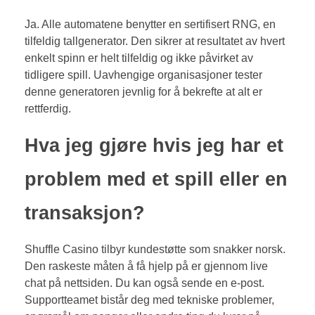
Ja. Alle automatene benytter en sertifisert RNG, en
tilfeldig tallgenerator. Den sikrer at resultatet av hvert
enkelt spinn er helt tilfeldig og ikke påvirket av
tidligere spill. Uavhengige organisasjoner tester
denne generatoren jevnlig for å bekrefte at alt er
rettferdig.
Hva jeg gjøre hvis jeg har et
problem med et spill eller en
transaksjon?
Shuffle Casino tilbyr kundestøtte som snakker norsk.
Den raskeste måten å få hjelp på er gjennom live
chat på nettsiden. Du kan også sende en e-post.
Supportteamet bistår deg med tekniske problemer,