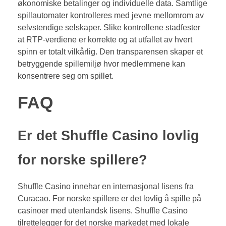
økonomiske betalinger og individuelle data. Samtlige
spillautomater kontrolleres med jevne mellomrom av
selvstendige selskaper. Slike kontrollene stadfester
at RTP-verdiene er korrekte og at utfallet av hvert
spinn er totalt vilkårlig. Den transparensen skaper et
betryggende spillemiljø hvor medlemmene kan
konsentrere seg om spillet.
FAQ
Er det Shuffle Casino lovlig
for norske spillere?
Shuffle Casino innehar en internasjonal lisens fra
Curacao. For norske spillere er det lovlig å spille på
casinoer med utenlandsk lisens. Shuffle Casino
tilrettelegger for det norske markedet med lokale