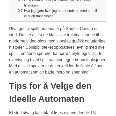
Er spilleautomater på Shuffle Casino virkelig
tilfeldige?
Hva jeg gjøre hvis jeg har et problem med et spill
eller en transaksjon?
Utvalget av spilleautomater på Shuffle Casino er
stort. Du ser alt fra de klassiske fruktmaskinene til
moderne video-slots med storslått grafikk og utførlige
historier. Spillbiblioteket oppdateres jevnlig med nye
spill. Temaene spenner fra norrøn mytologi til sci-fi-
eventyr, og hvert spill har sine egne bonusfunksjoner.
Med et slikt spekter er det enkelt for de fleste å finne
en automat som gir både moro og spenning.
Tips for å Velge den
Ideelle Automaten
Et stort utvalg kan iblant føles overveldende. På