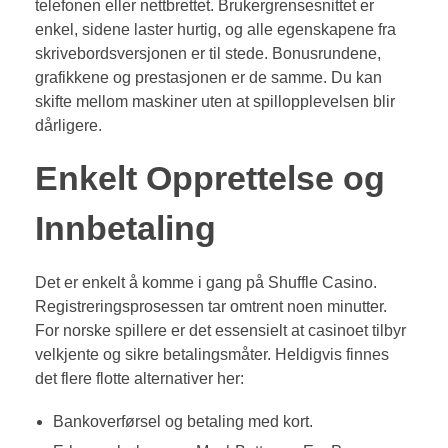
telefonen eller nettbrettet. Brukergrensesnittet er
enkel, sidene laster hurtig, og alle egenskapene fra
skrivebordsversjonen er til stede. Bonusrundene,
grafikkene og prestasjonen er de samme. Du kan
skifte mellom maskiner uten at spillopplevelsen blir
dårligere.
Enkelt Opprettelse og
Innbetaling
Det er enkelt å komme i gang på Shuffle Casino.
Registreringsprosessen tar omtrent noen minutter.
For norske spillere er det essensielt at casinoet tilbyr
velkjente og sikre betalingsmåter. Heldigvis finnes
det flere flotte alternativer her:
Bankoverførsel og betaling med kort.