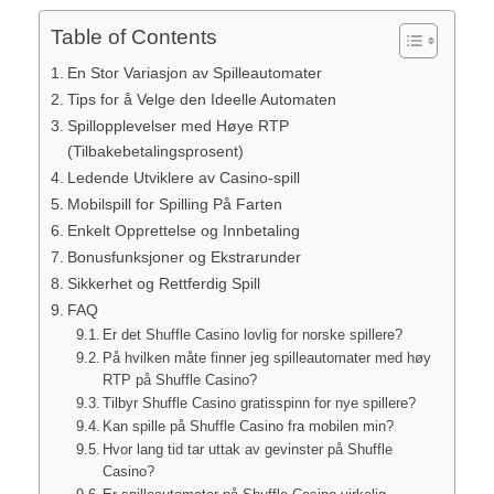
Table of Contents
En Stor Variasjon av Spilleautomater
Tips for å Velge den Ideelle Automaten
Spillopplevelser med Høye RTP
(Tilbakebetalingsprosent)
Ledende Utviklere av Casino-spill
Mobilspill for Spilling På Farten
Enkelt Opprettelse og Innbetaling
Bonusfunksjoner og Ekstrarunder
Sikkerhet og Rettferdig Spill
FAQ
Er det Shuffle Casino lovlig for norske spillere?
På hvilken måte finner jeg spilleautomater med høy
RTP på Shuffle Casino?
Tilbyr Shuffle Casino gratisspinn for nye spillere?
Kan spille på Shuffle Casino fra mobilen min?
Hvor lang tid tar uttak av gevinster på Shuffle
Casino?