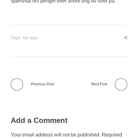
spørsmål om penger eller andre ting du lurer på.
Tags: No tags
Previous Post
Next Post
Add a Comment
Your email address will not be published. Required