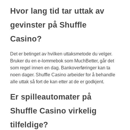
Hvor lang tid tar uttak av
gevinster på Shuffle
Casino?
Det er betinget av hvilken uttaksmetode du velger.
Bruker du en e-lommebok som MuchBetter, går det
som regel innen en dag. Bankoverføringer kan ta
noen dager. Shuffle Casino arbeider for å behandle
alle uttak så fort de kan etter at de er godkjent.
Er spilleautomater på
Shuffle Casino virkelig
tilfeldige?