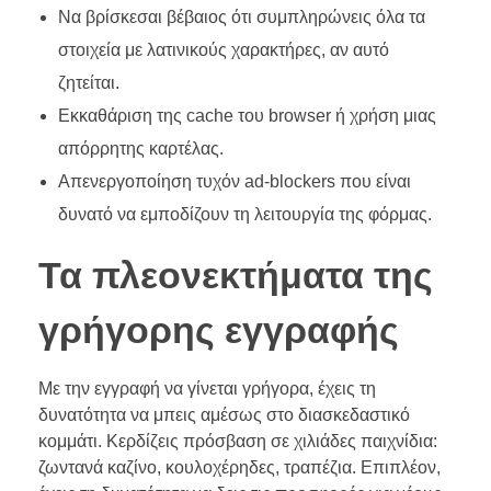
Να βρίσκεσαι βέβαιος ότι συμπληρώνεις όλα τα
στοιχεία με λατινικούς χαρακτήρες, αν αυτό
ζητείται.
Εκκαθάριση της cache του browser ή χρήση μιας
απόρρητης καρτέλας.
Απενεργοποίηση τυχόν ad-blockers που είναι
δυνατό να εμποδίζουν τη λειτουργία της φόρμας.
Τα πλεονεκτήματα της
γρήγορης εγγραφής
Με την εγγραφή να γίνεται γρήγορα, έχεις τη
δυνατότητα να μπεις αμέσως στο διασκεδαστικό
κομμάτι. Κερδίζεις πρόσβαση σε χιλιάδες παιχνίδια:
ζωντανά καζίνο, κουλοχέρηδες, τραπέζια. Επιπλέον,