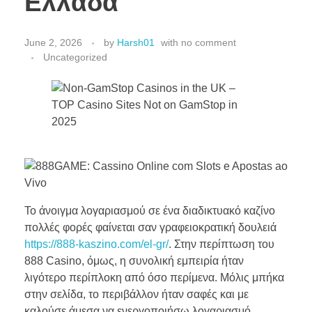
Ελλάδα
June 2, 2026
by
Harsh01
with
no comment
Uncategorized
Το άνοιγμα λογαριασμού σε ένα διαδικτυακό καζίνο
πολλές φορές φαίνεται σαν γραφειοκρατική δουλειά
https://888-kaszino.com/el-gr/
. Στην περίπτωση του
888 Casino, όμως, η συνολική εμπειρία ήταν
λιγότερο περίπλοκη από όσο περίμενα. Μόλις μπήκα
στην σελίδα, το περιβάλλον ήταν σαφές και με
καλούσε άμεσα να ενεργοποιήσω λογαριασμό.