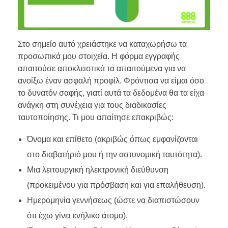
Στο σημείο αυτό χρειάστηκε να καταχωρήσω τα
προσωπικά μου στοιχεία. Η φόρμα εγγραφής
απαιτούσε αποκλειστικά τα απαιτούμενα για να
ανοίξω έναν ασφαλή προφίλ. Φρόντισα να είμαι όσο
το δυνατόν σαφής, γιατί αυτά τα δεδομένα θα τα είχα
ανάγκη στη συνέχεια για τους διαδικασίες
ταυτοποίησης. Τι μου απαίτησε επακριβώς:
Όνομα και επίθετο (ακριβώς όπως εμφανίζονται
στο διαβατήριό μου ή την αστυνομική ταυτότητα).
Μια λειτουργική ηλεκτρονική διεύθυνση
(προκειμένου για πρόσβαση και για επαλήθευση).
Ημερομηνία γεννήσεως (ώστε να διαπιστώσουν
ότι έχω γίνει ενήλικο άτομο).