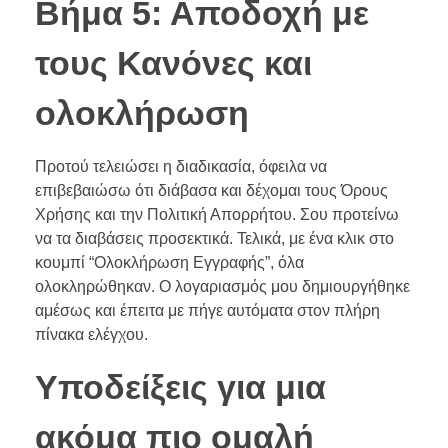
Βήμα 5: Αποδοχή με
τους Κανόνες και
ολοκλήρωση
Προτού τελειώσει η διαδικασία, όφειλα να
επιβεβαιώσω ότι διάβασα και δέχομαι τους Όρους
Χρήσης και την Πολιτική Απορρήτου. Σου προτείνω
να τα διαβάσεις προσεκτικά. Τελικά, με ένα κλικ στο
κουμπί “Ολοκλήρωση Εγγραφής”, όλα
ολοκληρώθηκαν. Ο λογαριασμός μου δημιουργήθηκε
αμέσως και έπειτα με πήγε αυτόματα στον πλήρη
πίνακα ελέγχου.
Υποδείξεις για μια
ακόμα πιο ομαλή