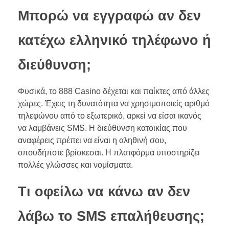
Μπορώ να εγγραφώ αν δεν
κατέχω ελληνικό τηλέφωνο ή
διεύθυνση;
Φυσικά, το 888 Casino δέχεται και παίκτες από άλλες
χώρες. Έχεις τη δυνατότητα να χρησιμοποιείς αριθμό
τηλεφώνου από το εξωτερικό, αρκεί να είσαι ικανός
να λαμβάνεις SMS. Η διεύθυνση κατοικίας που
αναφέρεις πρέπει να είναι η αληθινή σου,
οπουδήποτε βρίσκεσαι. Η πλατφόρμα υποστηρίζει
πολλές γλώσσες και νομίσματα.
Τι οφείλω να κάνω αν δεν
λάβω το SMS επαλήθευσης;