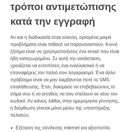
τρόποι αντιμετώπισης
κατά την εγγραφή
Αν και η διαδικασία είναι εύκολη, ορισμένα μικρά
προβλήματα είναι πιθανό να παρουσιαστούν. Κοινό
ζήτημα είναι να χρησιμοποιήσεις ένα email που είναι
ήδη καταχωρημένο. Σε αυτή την κατάσταση,
χρειάζεται να εντοπίσεις ένα εναλλακτικό ή να
επαναφέρεις τον παλιό σου λογαριασμό. Ένα άλλο
πρόβλημα είναι να μην λαμβάνεται ποτέ το SMS
επαλήθευσης. Έτσι, δοκίμασε να επιβεβαιώσεις το
σήμα σου ή να αιτηθείς να σου στείλουν εκ νέου τον
κωδικό. Αν κάνεις λάθος στην ημερομηνία γέννησης,
η διόρθωση γίνεται μόνο μέσω της υποστήριξης
πελατών.
Εξέταση της σύνδεσης internet για αξιοπιστία.