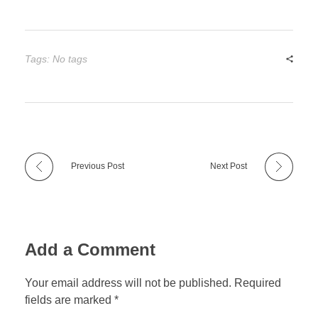
Tags: No tags
Previous Post
Next Post
Add a Comment
Your email address will not be published. Required
fields are marked *