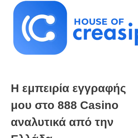
Best Influencer Marketing Agency
Η εμπειρία εγγραφής
μου στο 888 Casino
αναλυτικά από την