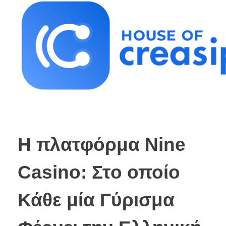
Best Influencer Marketing Agency
Η πλατφόρμα Nine
Casino: Στο οποίο
Κάθε μία Γύρισμα