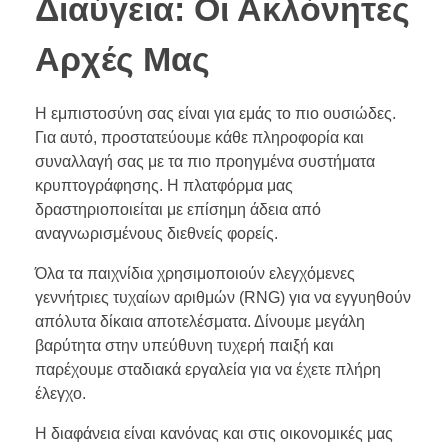
Διαύγεια: Οι Ακλόνητες
Αρχές Μας
Η εμπιστοσύνη σας είναι για εμάς το πιο ουσιώδες.
Για αυτό, προστατεύουμε κάθε πληροφορία και
συναλλαγή σας με τα πιο προηγμένα συστήματα
κρυπτογράφησης. Η πλατφόρμα μας
δραστηριοποιείται με επίσημη άδεια από
αναγνωρισμένους διεθνείς φορείς.
Όλα τα παιχνίδια χρησιμοποιούν ελεγχόμενες
γεννήτριες τυχαίων αριθμών (RNG) για να εγγυηθούν
απόλυτα δίκαια αποτελέσματα. Δίνουμε μεγάλη
βαρύτητα στην υπεύθυνη τυχερή παιξή και
παρέχουμε σταδιακά εργαλεία για να έχετε πλήρη
έλεγχο.
Η διαφάνεια είναι κανόνας και στις οικονομικές μας