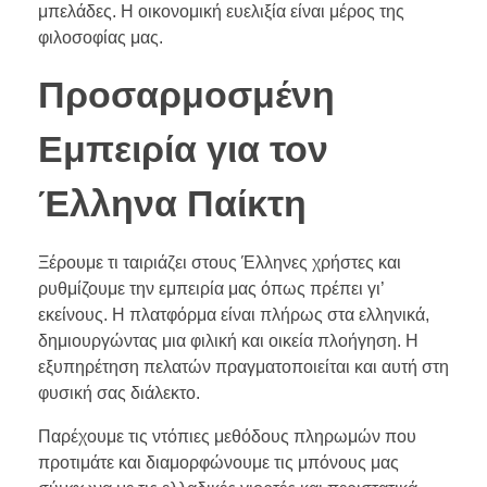
μπελάδες. Η οικονομική ευελιξία είναι μέρος της
φιλοσοφίας μας.
Προσαρμοσμένη
Εμπειρία για τον
Έλληνα Παίκτη
Ξέρουμε τι ταιριάζει στους Έλληνες χρήστες και
ρυθμίζουμε την εμπειρία μας όπως πρέπει γι’
εκείνους. Η πλατφόρμα είναι πλήρως στα ελληνικά,
δημιουργώντας μια φιλική και οικεία πλοήγηση. Η
εξυπηρέτηση πελατών πραγματοποιείται και αυτή στη
φυσική σας διάλεκτο.
Παρέχουμε τις ντόπιες μεθόδους πληρωμών που
προτιμάτε και διαμορφώνουμε τις μπόνους μας