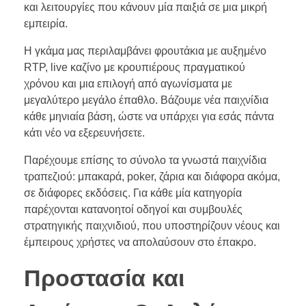
και λειτουργίες που κάνουν μία παιξιά σε μια μικρή
εμπειρία.
Η γκάμα μας περιλαμβάνει φρουτάκια με αυξημένο
RTP, live καζίνο με κρουπιέρους πραγματικού
χρόνου και μια επιλογή από αγωνίσματα με
μεγαλύτερο μεγάλο έπαθλο. Βάζουμε νέα παιχνίδια
κάθε μηνιαία βάση, ώστε να υπάρχει για εσάς πάντα
κάτι νέο να εξερευνήσετε.
Παρέχουμε επίσης το σύνολο τα γνωστά παιχνίδια
τραπεζιού: μπακαρά, poker, ζάρια και διάφορα ακόμα,
σε διάφορες εκδόσεις. Για κάθε μία κατηγορία
παρέχονται κατανοητοί οδηγοί και συμβουλές
στρατηγικής παιχνιδιού, που υποστηρίζουν νέους και
έμπειρους χρήστες να απολαύσουν στο έπακρο.
Προστασία και