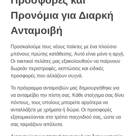
Προσφορές και
Προνόμια για Διαρκή
Ανταμοιβή
Προσκαλούμε τους νέους παίκτες με ένα πλούσιο
μπόνους πρώτης κατάθεσης. Αυτό είναι μόνο η αρχή.
Οι τακτικοί πελάτες μας εξακολουθούν να παίρνουν
δωρεάν περιστροφές, εκπτώσεις και ειδικές
προσφορές που αλλάζουν συχνά.
Το πρόγραμμα ανταμοιβών μας δημιουργήθηκε για
να ανταμείβει την πίστη σας. Κάθε στοίχημα σας δίνει
πόντους, τους οποίους μπορείτε αργότερα να
ανταλλάξετε με χρήματα ή δώρα. Οι προσφορές
εξατομικεύονται στο τρόπο παιχνιδιού σας, ώστε να
σας ταιριάζουν απόλυτα.