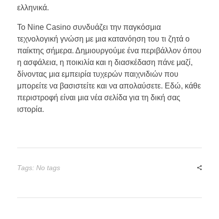
ελληνικά.
Το Nine Casino συνδυάζει την παγκόσμια
τεχνολογική γνώση με μια κατανόηση του τι ζητά ο
παίκτης σήμερα. Δημιουργούμε ένα περιβάλλον όπου
η ασφάλεια, η ποικιλία και η διασκέδαση πάνε μαζί,
δίνοντας μια εμπειρία τυχερών παιχνιδιών που
μπορείτε να βασιστείτε και να απολαύσετε. Εδώ, κάθε
περιστροφή είναι μια νέα σελίδα για τη δική σας
ιστορία.
Tags: No tags