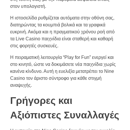
στον υπολογιστή.
Η ιστοσελίδα ρυθμίζεται αυτόματα στην οθόνη σας,
διατηρώντας τα κουμπιά βολικά και τα γραφικά
ευκρινή. Ακόμα και η πραγματικού χρόνου ροή από
τα Live Casino παιχνίδια είναι σταθερή και καθαρή
στις φορητές συσκευές.
Η πειραματική λειτουργία “Play for Fun” ενεργεί και
στο κινητό, ώστε να δοκιμάσετε νέα παιχνίδια χωρίς
κανένα κίνδυνο. Αυτή η ευελιξία μετατρέπει το Nine
Casino τον άριστο σύντροφο για κάθε στιγμή
αναψυχής.
Γρήγορες και
Αξιόπιστες Συναλλαγές