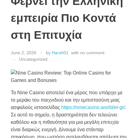
Φέρνει την Ελληνική
εμπειρία Πιο Κοντά
στη Επιτυχία
June 2, 2026
by
Harsh01
with
no comment
Uncategorized
Το Nine Casino αποτελεί ένα μέρος που υπάρχει με
το μεράκι του παιχνιδιού και την εμπιστοσύνη μιας
ασφαλούς ιστοσελίδας
https://ninecasino.world/el-gr/
.
Σε αυτό το σημείο, η δραστηριότητα δεν τελειώνει
καθόλου και η πιθανότητα για μια μεγάλη επιτυχία
είναι διαρκώς ενεργή. Δίνουμε ένα στάνταρ
παγκόσμιο, που ωστόσο αντιλαμβάνεται απόλυτα τον