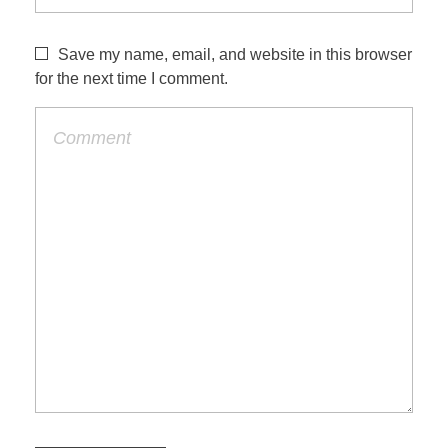
Save my name, email, and website in this browser
for the next time I comment.