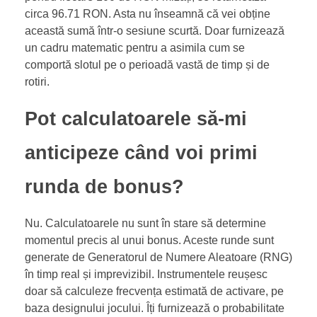
circa 96.71 RON. Asta nu înseamnă că vei obține
această sumă într-o sesiune scurtă. Doar furnizează
un cadru matematic pentru a asimila cum se
comportă slotul pe o perioadă vastă de timp și de
rotiri.
Pot calculatoarele să-mi
anticipeze când voi primi
runda de bonus?
Nu. Calculatoarele nu sunt în stare să determine
momentul precis al unui bonus. Aceste runde sunt
generate de Generatorul de Numere Aleatoare (RNG)
în timp real și imprevizibil. Instrumentele reușesc
doar să calculeze frecvența estimată de activare, pe
baza designului jocului. Îți furnizează o probabilitate