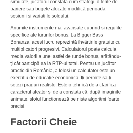
simulate, jucătorul constată cum strategii diferite de
pariere sau bugete alocate modifică perioada
sesiunii și variațiile soldului.
Anumite instrumente mai avansate cuprind și regulile
specifice ale tururilor bonus. La Bigger Bass
Bonanza, acest lucru reprezintă învârtirile gratuite cu
multiplicatori progresivi. Calculatorul poate calcula
media valorii a unei astfel de runde bonus, arătându-
ți cât participă ea la RTP-ul total. Pentru un jucător
practic din România, a folosi un calculator este un
exercițiu de educație economică. Îți permite să-ți
setezi praguri realiste. Este o tehnică de a clarifica
caracterul aleator și de a constata că, după imaginile
animate, slotul funcționează pe niște algoritmi foarte
preciși.
Factorii Cheie