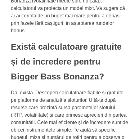
Bonanza (volatilitate medie spre ridicată),
calculatorul va proiecta un model mixt. Va sugera că
ai ai cerința de un buget mai mare pentru a depăși
prin fazele fără câștiguri, în așteptarea rundelor
bonus.
Există calculatoare gratuite
și de încredere pentru
Bigger Bass Bonanza?
Da, există. Descoperi calculatoare fiabile și gratuite
pe platforme de analiză a sloturilor. Uită-te după
resurse care prezintă sursa parametrilor slotului
(RTP, volatilitate) și care primesc aprecieri din partea
comunității. Cele mai eficiente și de încredere sunt de
obicei instrumentele simple. Te ajută să specifici
bugetul, miza și numărul de rotiri pentru a observa o