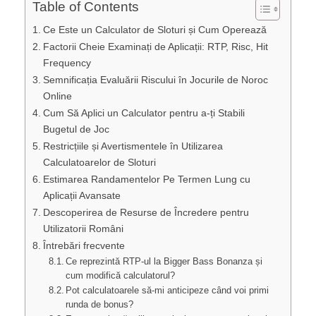
Table of Contents
Ce Este un Calculator de Sloturi și Cum Operează
Factorii Cheie Examinați de Aplicații: RTP, Risc, Hit
Frequency
Semnificația Evaluării Riscului în Jocurile de Noroc
Online
Cum Să Aplici un Calculator pentru a-ți Stabili
Bugetul de Joc
Restricțiile și Avertismentele în Utilizarea
Calculatoarelor de Sloturi
Estimarea Randamentelor Pe Termen Lung cu
Aplicații Avansate
Descoperirea de Resurse de Încredere pentru
Utilizatorii Români
Întrebări frecvente
Ce reprezintă RTP-ul la Bigger Bass Bonanza și
cum modifică calculatorul?
Pot calculatoarele să-mi anticipeze când voi primi
runda de bonus?