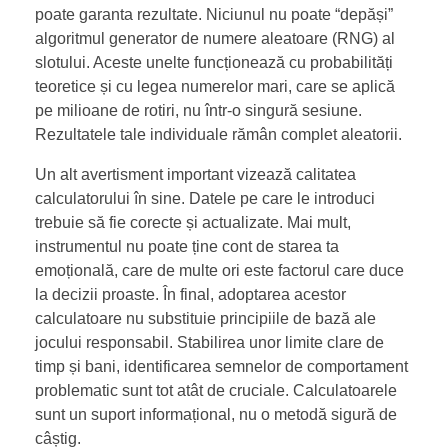
poate garanta rezultate. Niciunul nu poate “depăși”
algoritmul generator de numere aleatoare (RNG) al
slotului. Aceste unelte funcționează cu probabilități
teoretice și cu legea numerelor mari, care se aplică
pe milioane de rotiri, nu într-o singură sesiune.
Rezultatele tale individuale rămân complet aleatorii.
Un alt avertisment important vizează calitatea
calculatorului în sine. Datele pe care le introduci
trebuie să fie corecte și actualizate. Mai mult,
instrumentul nu poate ține cont de starea ta
emoțională, care de multe ori este factorul care duce
la decizii proaste. În final, adoptarea acestor
calculatoare nu substituie principiile de bază ale
jocului responsabil. Stabilirea unor limite clare de
timp și bani, identificarea semnelor de comportament
problematic sunt tot atât de cruciale. Calculatoarele
sunt un suport informațional, nu o metodă sigură de
câștig.