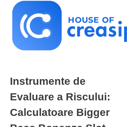
Best Influencer Marketing Agency
Instrumente de
Evaluare a Riscului:
Calculatoare Bigger