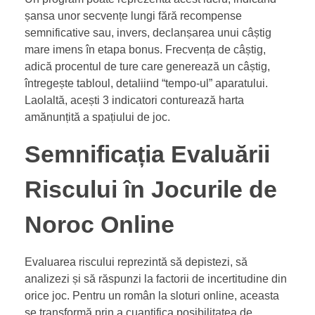
șansa unor secvențe lungi fără recompense
semnificative sau, invers, declanșarea unui câștig
mare imens în etapa bonus. Frecvența de câștig,
adică procentul de ture care generează un câștig,
întregește tabloul, detaliind “tempo-ul” aparatului.
Laolaltă, acești 3 indicatori conturează harta
amănunțită a spațiului de joc.
Semnificația Evaluării
Riscului în Jocurile de
Noroc Online
Evaluarea riscului reprezintă să depistezi, să
analizezi și să răspunzi la factorii de incertitudine din
orice joc. Pentru un român la sloturi online, aceasta
se transformă prin a cuantifica posibilitatea de