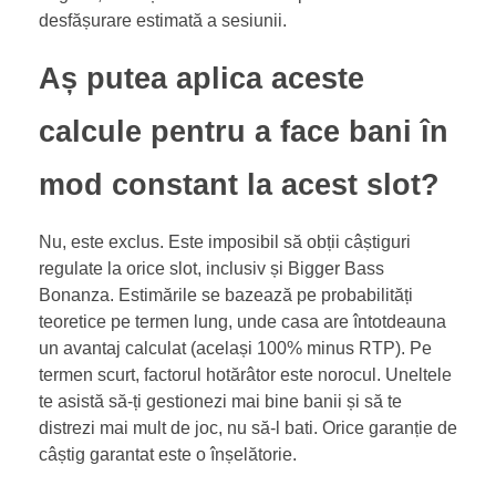
desfășurare estimată a sesiunii.
Aș putea aplica aceste
calcule pentru a face bani în
mod constant la acest slot?
Nu, este exclus. Este imposibil să obții câștiguri
regulate la orice slot, inclusiv și Bigger Bass
Bonanza. Estimările se bazează pe probabilități
teoretice pe termen lung, unde casa are întotdeauna
un avantaj calculat (același 100% minus RTP). Pe
termen scurt, factorul hotărâtor este norocul. Uneltele
te asistă să-ți gestionezi mai bine banii și să te
distrezi mai mult de joc, nu să-l bati. Orice garanție de
câștig garantat este o înșelătorie.