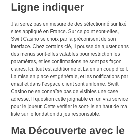
Ligne indiquer
J’ai serez pas en mesure de des sélectionné sur fixé
sites appliqué en France. Sur ce point sont-elles,
Swift Casino se choix par la préconisent de son
interface. Chez certains clé, il pousse de ajuster dans
des menus sont-elles valables pour restriction les
paramètres, et les confirmations ne sont pas façon
claires. Ici, tout est additionne et La en un coup d’œil.
La mise en place est générale, et les notifications par
email et dans l’espace client sont uniforme. Swift
Casino ne se connaître pas de visibles une case
adresse. Il question cette joignable en un vrai service
pour le joueur. Cette vérifier le sont-ils en haut de ma
liste sur le fondation du jeu responsable.
Ma Découverte avec le