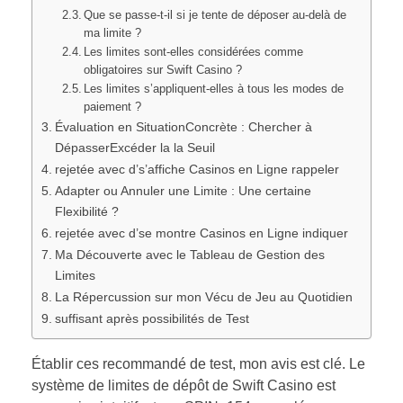
Que se passe-t-il si je tente de déposer au-delà de
ma limite ?
Les limites sont-elles considérées comme
obligatoires sur Swift Casino ?
Les limites s’appliquent-elles à tous les modes de
paiement ?
Évaluation en SituationConcrète : Chercher à
DépasserExcéder la la Seuil
rejetée avec d’s’affiche Casinos en Ligne rappeler
Adapter ou Annuler une Limite : Une certaine
Flexibilité ?
rejetée avec d’se montre Casinos en Ligne indiquer
Ma Découverte avec le Tableau de Gestion des
Limites
La Répercussion sur mon Vécu de Jeu au Quotidien
suffisant après possibilités de Test
Établir ces recommandé de test, mon avis est clé. Le
système de limites de dépôt de Swift Casino est