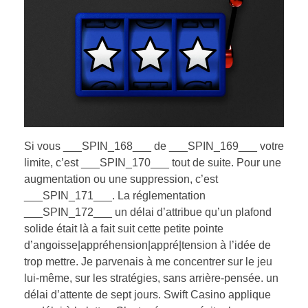
Si vous ___SPIN_168___ de ___SPIN_169___ votre
limite, c’est ___SPIN_170___ tout de suite. Pour une
augmentation ou une suppression, c’est
___SPIN_171___. La réglementation
___SPIN_172___ un délai d’attribue qu’un plafond
solide était là a fait suit cette petite pointe
d’angoisse|appréhension|appré|tension à l’idée de
trop mettre. Je parvenais à me concentrer sur le jeu
lui-même, sur les stratégies, sans arrière-pensée. un
délai d’attente de sept jours. Swift Casino applique