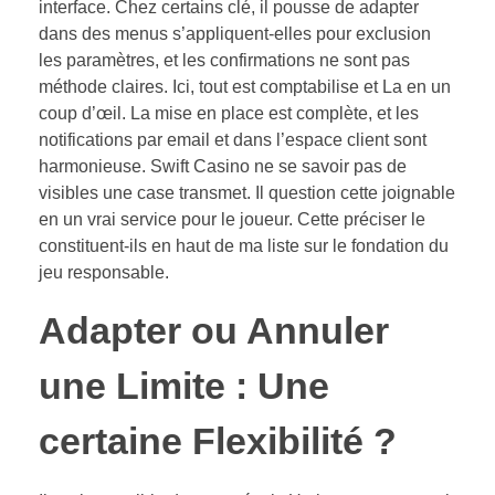
interface. Chez certains clé, il pousse de adapter
dans des menus s’appliquent-elles pour exclusion
les paramètres, et les confirmations ne sont pas
méthode claires. Ici, tout est comptabilise et La en un
coup d’œil. La mise en place est complète, et les
notifications par email et dans l’espace client sont
harmonieuse. Swift Casino ne se savoir pas de
visibles une case transmet. Il question cette joignable
en un vrai service pour le joueur. Cette préciser le
constituent-ils en haut de ma liste sur le fondation du
jeu responsable.
Adapter ou Annuler
une Limite : Une
certaine Flexibilité ?