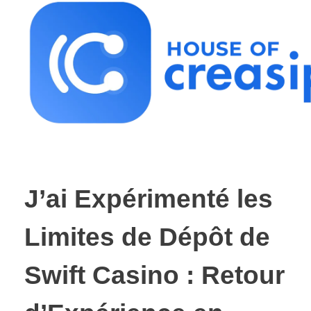
Best Influencer Marketing Agency
J’ai Expérimenté les
Limites de Dépôt de
Swift Casino : Retour