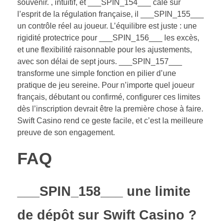
souvenir. , intuitif, et ___SPIN_154___ calé sur
l’esprit de la régulation française, il ___SPIN_155___
un contrôle réel au joueur. L’équilibre est juste : une
rigidité protectrice pour ___SPIN_156___ les excès,
et une flexibilité raisonnable pour les ajustements,
avec son délai de sept jours. ___SPIN_157___
transforme une simple fonction en pilier d’une
pratique de jeu sereine. Pour n’importe quel joueur
français, débutant ou confirmé, configurer ces limites
dès l’inscription devrait être la première chose à faire.
Swift Casino rend ce geste facile, et c’est la meilleure
preuve de son engagement.
FAQ
___SPIN_158___ une limite
de dépôt sur Swift Casino ?