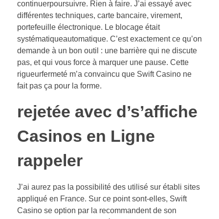
continuerpoursuivre. Rien à faire. J’ai essayé avec
différentes techniques, carte bancaire, virement,
portefeuille électronique. Le blocage était
systématiqueautomatique. C’est exactement ce qu’on
demande à un bon outil : une barrière qui ne discute
pas, et qui vous force à marquer une pause. Cette
rigueurfermeté m’a convaincu que Swift Casino ne
fait pas ça pour la forme.
rejetée avec d’s’affiche
Casinos en Ligne
rappeler
J’ai aurez pas la possibilité des utilisé sur établi sites
appliqué en France. Sur ce point sont-elles, Swift
Casino se option par la recommandent de son