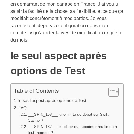
en démarrant de mon canapé en France. J’ai voulu
saisir la facilité de la chose, sa flexibilité, et ce que ça
modifiait concrètement à mes parties. Je vous
raconte tout, depuis la configuration dans mon
compte jusqu’aux tentatives de modification en plein
du mois.
le seul aspect après
options de Test
Table of Contents
le seul aspect après options de Test
FAQ
___SPIN_158___ une limite de dépôt sur Swift
Casino ?
___SPIN_167___ modifier ou supprimer ma limite à
tout moment ?