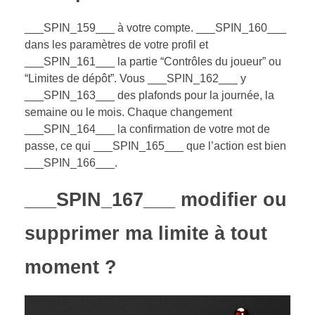
___SPIN_159___ à votre compte. ___SPIN_160___
dans les paramètres de votre profil et
___SPIN_161___ la partie “Contrôles du joueur” ou
“Limites de dépôt”. Vous ___SPIN_162___ y
___SPIN_163___ des plafonds pour la journée, la
semaine ou le mois. Chaque changement
___SPIN_164___ la confirmation de votre mot de
passe, ce qui ___SPIN_165___ que l’action est bien
___SPIN_166___.
___SPIN_167___ modifier ou
supprimer ma limite à tout
moment ?