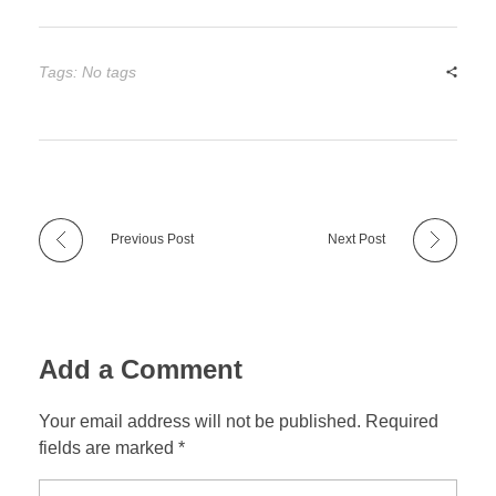
Tags: No tags
Previous Post
Next Post
Add a Comment
Your email address will not be published. Required
fields are marked *