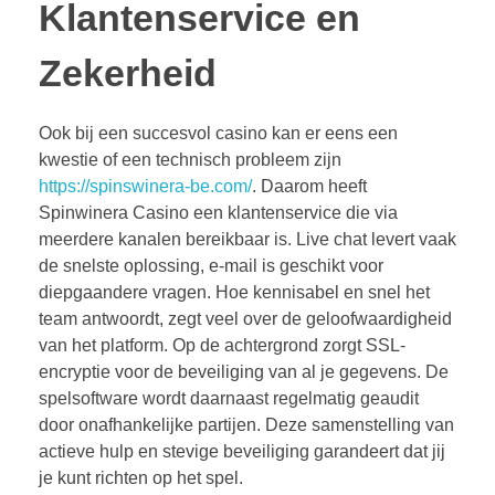
Klantenservice en
Zekerheid
Ook bij een succesvol casino kan er eens een
kwestie of een technisch probleem zijn
https://spinswinera-be.com/
. Daarom heeft
Spinwinera Casino een klantenservice die via
meerdere kanalen bereikbaar is. Live chat levert vaak
de snelste oplossing, e-mail is geschikt voor
diepgaandere vragen. Hoe kennisabel en snel het
team antwoordt, zegt veel over de geloofwaardigheid
van het platform. Op de achtergrond zorgt SSL-
encryptie voor de beveiliging van al je gegevens. De
spelsoftware wordt daarnaast regelmatig geaudit
door onafhankelijke partijen. Deze samenstelling van
actieve hulp en stevige beveiliging garandeert dat jij
je kunt richten op het spel.