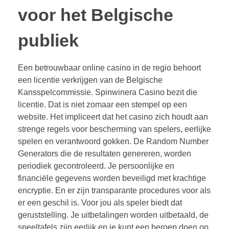
voor het Belgische
publiek
Een betrouwbaar online casino in de regio behoort
een licentie verkrijgen van de Belgische
Kansspelcommissie. Spinwinera Casino bezit die
licentie. Dat is niet zomaar een stempel op een
website. Het impliceert dat het casino zich houdt aan
strenge regels voor bescherming van spelers, eerlijke
spelen en verantwoord gokken. De Random Number
Generators die de resultaten genereren, worden
periodiek gecontroleerd. Je persoonlijke en
financiële gegevens worden beveiligd met krachtige
encryptie. En er zijn transparante procedures voor als
er een geschil is. Voor jou als speler biedt dat
geruststelling. Je uitbetalingen worden uitbetaald, de
speeltafels zijn eerlijk en je kunt een beroep doen op