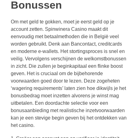
Bonussen
Om met geld te gokken, moet je eerst geld op je
account zetten. Spinwinera Casino maakt dit
eenvoudig met betaalmethoden die in België veel
worden gebruikt. Denk aan Bancontact, creditcards
en moderne e-wallets. Het stortingsproces is snel en
veilig. Vervolgens verschijnen de welkomstbonussen
in zicht. Die zullen je beginkapitaal een flinke boost
geven. Het is cruciaal om de bijbehorende
voorwaarden goed door te lezen. Deze zogeheten
‘wagering requirements’ laten zien hoe dikwijls je het
bonusbedrag moet inzetten alvorens je winst mag
uitbetalen. Een doordachte selectie voor een
bonusaanbieding met realistische inzetvoorwaarden
kan je een stevige begin geven bij het ontdekken van
het casino.