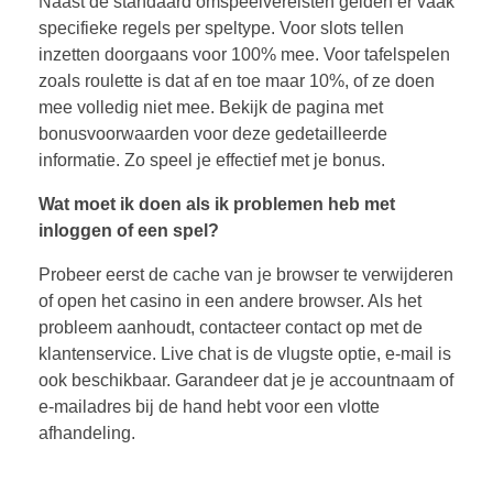
Naast de standaard omspeelvereisten gelden er vaak
specifieke regels per speltype. Voor slots tellen
inzetten doorgaans voor 100% mee. Voor tafelspelen
zoals roulette is dat af en toe maar 10%, of ze doen
mee volledig niet mee. Bekijk de pagina met
bonusvoorwaarden voor deze gedetailleerde
informatie. Zo speel je effectief met je bonus.
Wat moet ik doen als ik problemen heb met
inloggen of een spel?
Probeer eerst de cache van je browser te verwijderen
of open het casino in een andere browser. Als het
probleem aanhoudt, contacteer contact op met de
klantenservice. Live chat is de vlugste optie, e-mail is
ook beschikbaar. Garandeer dat je je accountnaam of
e-mailadres bij de hand hebt voor een vlotte
afhandeling.