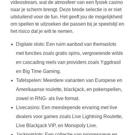
videostream, wat de atmosfeer van een fysiek casino
naar je scherm brengt. Deze brede selectie is er niet
uitsluitend voor de fun. Het geeft jou de mogelijkheid
om spellen te uitzoeken die passen bij je speelstijl en
het risico dat je wilt te nemen.
Digitale slots: Een ruim aanbod van themaslots
met functies zoals gratis spins, vergroeiende wilds
en cascading reels van providers zoals Yggdrasil
en Big Time Gaming.
Tafelspelen: Meerdere varianten van Europese en
Amerikaanse roulette, blackjack, en pokerspellen,
zowel in RNG- als live format.
Livecasino: Een meeslepende ervaring met live
dealers voor games zoals Live Lightning Roulette,
Live Blackjack VIP, en Monopoly Live.
Jackpotslots: Een collectie van progressieve en