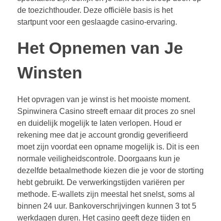
de toezichthouder. Deze officiële basis is het
startpunt voor een geslaagde casino-ervaring.
Het Opnemen van Je
Winsten
Het opvragen van je winst is het mooiste moment.
Spinwinera Casino streeft ernaar dit proces zo snel
en duidelijk mogelijk te laten verlopen. Houd er
rekening mee dat je account grondig geverifieerd
moet zijn voordat een opname mogelijk is. Dit is een
normale veiligheidscontrole. Doorgaans kun je
dezelfde betaalmethode kiezen die je voor de storting
hebt gebruikt. De verwerkingstijden variëren per
methode. E-wallets zijn meestal het snelst, soms al
binnen 24 uur. Bankoverschrijvingen kunnen 3 tot 5
werkdagen duren. Het casino geeft deze tijden en