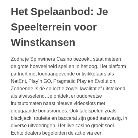
Het Spelaanbod: Je
Speelterrein voor
Winstkansen
Zodra je Spinwinera Casino bezoekt, staat meteen
de grote hoeveelheid spellen in het oog. Het platform
partnert met toonaangevende ontwikkelaars als
NetEnt, Play’n GO, Pragmatic Play en Evolution.
Zodoende is de collectie zowel kwalitatief uitstekend
als afwisselend. Je ontdekt er ouderwetse
fruitautomaten naast nieuwe videoslots met
diepgaande bonusrondes. Ook tafelspelen zoals
blackjack, roulette en baccarat zijn goed aanwezig, in
diverse uitvoeringen. Het live casino groeit snel.
Echte dealers begeleiden de actie via een