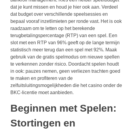
dat je kunt missen en houd je hier ook aan. Verdeel
dat budget over verschillende speelsessies en
bepaal vooraf inzetlimieten per ronde vast. Het is ook
raadzaam om te letten op het berekende
terugbetalingspercentage (RTP) van een spel. Een
slot met een RTP van 96% geeft op de lange termijn
statistisch meer terug dan een spel met 92%. Maak
gebruik van de gratis spelmodus om nieuwe spellen
te verkennen zonder risico. Doordacht spelen houdt
in ook: pauzes nemen, geen verliezen trachten goed
te maken en profiteren van de
zelfuitsluitingsmogelijkheden die het casino onder de
BKC-licentie moet aanbieden.
Beginnen met Spelen:
Stortingen en