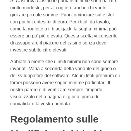
Al Casinova Casino le puntate minime sono da cifre
molto modeste, per accogliere anche chi vuole
giocare piccole somme. Puoi cominciare sulle slot
con pochi centesimi di euro. Per i titoli da tavolo,
come la roulette o il blackjack, la soglia minima può
essere un po’ più elevata. Questa scelta vi consente
di assaporare il piacere del casinò senza dover
investire subito cifre elevati.
Abbiate a mente che i limiti minimi non sono sempre
invariati. Varia a seconda della variante del gioco o
del sviluppatore del software. Alcuni titoli premium o i
tornei possono avere soglie minime particolari. Il
nostro parere è di verificare sempre l’importo
visualizzato nella pagina di gioco, prima di
convalidare la vostra puntata.
Regolamento sulle