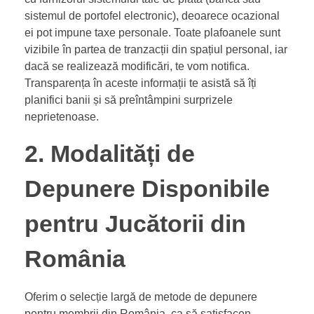
sistemul de portofel electronic), deoarece ocazional
ei pot impune taxe personale. Toate plafoanele sunt
vizibile în partea de tranzacții din spațiul personal, iar
dacă se realizează modificări, te vom notifica.
Transparența în aceste informații te asistă să îți
planifici banii și să preîntâmpini surprizele
neprietenoase.
2. Modalități de
Depunere Disponibile
pentru Jucătorii din
România
Oferim o selecție largă de metode de depunere
pentru membrii din România, ca să satisfacen