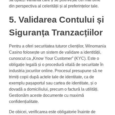
din perspectiva al celerității și al preferințelor tale.
5. Validarea Contului și
Siguranța Tranzacțiilor
Pentru a oferi securitatea tuturor clienților, Winomania
Casino folosește un sistem de validare a identității,
cunoscut ca „Know Your Customer” (KYC). Este o
obligație legală și o procedură vitală de securitate în
industria jocurilor online. Procesul presupune să ne
trimiți copii după actele tale de identitate, ca de
exemplu pașaportul sau cartea de identitate, și o
dovadă a domiciliului, precum o factură la utilități.
Gestionăm aceste documente cu maximă
confidențialitate.
De obicei, verificarea este obligatorie înainte de