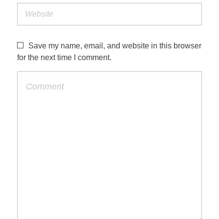
Save my name, email, and website in this browser
for the next time I comment.