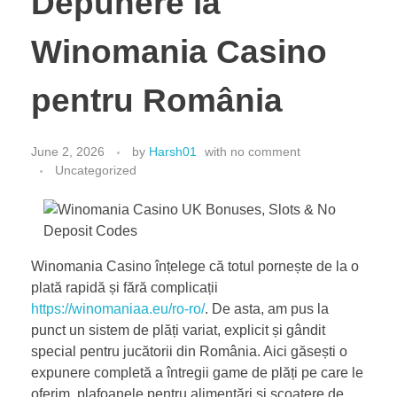
Depunere la
Winomania Casino
pentru România
June 2, 2026
by
Harsh01
with
no comment
Uncategorized
Winomania Casino înțelege că totul pornește de la o
plată rapidă și fără complicații
https://winomaniaa.eu/ro-ro/
. De asta, am pus la
punct un sistem de plăți variat, explicit și gândit
special pentru jucătorii din România. Aici găsești o
expunere completă a întregii game de plăți pe care le
oferim, plafoanele pentru alimentări și scoatere de