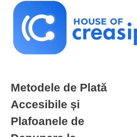
Best Influencer Marketing Agency
Metodele de Plată
Accesibile și
Plafoanele de