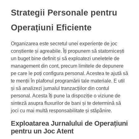
Strategii Personale pentru
Operațiuni Eficiente
Organizarea este secretul unei experiențe de joc
conștiente și agreabile. Îți propunem să statornicești
un buget bine definit și să exploatezi uneletele de
management din cont, precum limitele de depunere
pe care le poți configura personal. Acestea te ajută să
te menții în plafonul programării tale materiale. E util
și să analizezi jurnalul tranzacțiilor din contul
personal. Acesta îți pune la dispoziție o viziune de
sinteză asupra fluxurilor de bani și te determină să
joci cu mai multă responsabilitate și stăpânire.
Exploatarea Jurnalului de Operațiuni
pentru un Joc Atent