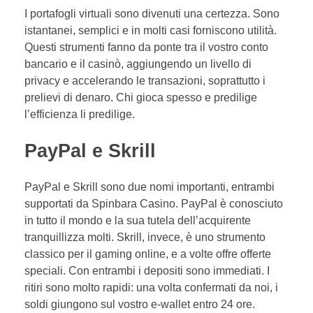
I portafogli virtuali sono divenuti una certezza. Sono
istantanei, semplici e in molti casi forniscono utilità.
Questi strumenti fanno da ponte tra il vostro conto
bancario e il casinò, aggiungendo un livello di
privacy e accelerando le transazioni, soprattutto i
prelievi di denaro. Chi gioca spesso e predilige
l’efficienza li predilige.
PayPal e Skrill
PayPal e Skrill sono due nomi importanti, entrambi
supportati da Spinbara Casino. PayPal è conosciuto
in tutto il mondo e la sua tutela dell’acquirente
tranquillizza molti. Skrill, invece, è uno strumento
classico per il gaming online, e a volte offre offerte
speciali. Con entrambi i depositi sono immediati. I
ritiri sono molto rapidi: una volta confermati da noi, i
soldi giungono sul vostro e-wallet entro 24 ore.