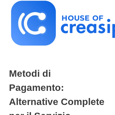
Best Influencer Marketing Agency
Metodi di
Pagamento:
Alternative Complete