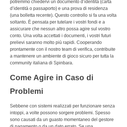
potremmo chiedervi un documento d’identità (carta
d’identità o passaporto) e una prova di residenza
(una bolletta recente). Questo controllo si fa una volta
soltanto. È pensata per tutelare i vostri fondi e a
assicurare che nessun altro possa agire sul vostro
conto. Una volta accettati i documenti, i vostri futuri
prelievi saranno molto più rapidi. Cooperando
prontamente con il nostro team di verifica, contribuite
a mantenere un ambiente di gioco sicuro per tutta la
community italiana di Spinbara.
Come Agire in Caso di
Problemi
Sebbene con sistemi realizzati per funzionare senza
intoppi, a volte possono sorgere problemi. Spesso
sono causati da un guasto momentaneo del gestore
di pagamento o da un dato errato. Se una