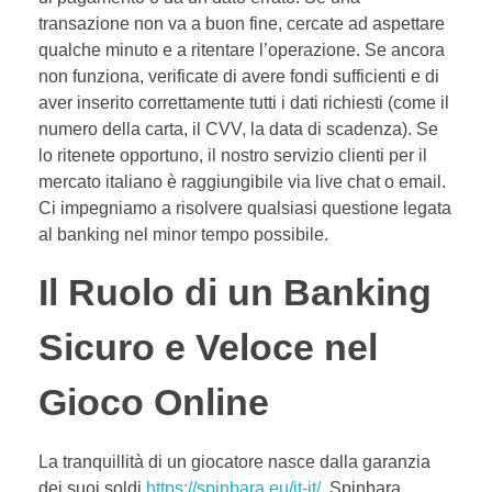
transazione non va a buon fine, cercate ad aspettare
qualche minuto e a ritentare l’operazione. Se ancora
non funziona, verificate di avere fondi sufficienti e di
aver inserito correttamente tutti i dati richiesti (come il
numero della carta, il CVV, la data di scadenza). Se
lo ritenete opportuno, il nostro servizio clienti per il
mercato italiano è raggiungibile via live chat o email.
Ci impegniamo a risolvere qualsiasi questione legata
al banking nel minor tempo possibile.
Il Ruolo di un Banking
Sicuro e Veloce nel
Gioco Online
La tranquillità di un giocatore nasce dalla garanzia
dei suoi soldi
https://spinbara.eu/it-it/
. Spinbara