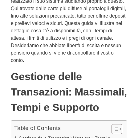
realizzato il suo sistema studiando proprio a questo.
Qui trovate dalle carte più diffuse ai portafogli digitali,
fino alle soluzioni precaricate, tutto per offrire depositi
e prelievi veloci e sicuri. Questa guida vi illustra nel
dettaglio cosa c’è a disponibilità, con i tempi di
attesa, i limiti di utilizzo e i pregi di ogni canale.
Desideriamo che abbiate libertà di scelta e nessun
pensiero quando si viene di controllare il vostro
conto.
Gestione delle
Transazioni: Massimali,
Tempi e Supporto
Table of Contents