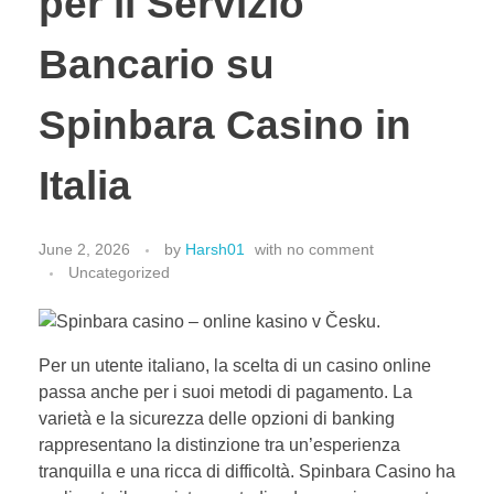
per il Servizio
Bancario su
Spinbara Casino in
Italia
June 2, 2026
by
Harsh01
with
no comment
Uncategorized
Per un utente italiano, la scelta di un casino online
passa anche per i suoi metodi di pagamento. La
varietà e la sicurezza delle opzioni di banking
rappresentano la distinzione tra un’esperienza
tranquilla e una ricca di difficoltà. Spinbara Casino ha