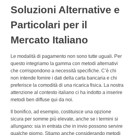
Soluzioni Alternative e
Particolari per il
Mercato Italiano
Le modalità di pagamento non sono tutte uguali. Per
questo integriamo la gamma con metodi alternativi
che corrispondono a necessità specifiche. C’è chi
non intende fornire i dati della carta bancaria e chi
preferisce la comodità di una ricarica fisica. La nostra
attenzione al contesto italiano ci ha indotto a inserire
metodi ben diffuse qui da noi.
Il bonifico, ad esempio, costituisce una opzione
sicura per somme più elevate, anche se i termini si
allungano: sia in entrata che in invio possono servire
qualche giorno. Stiamo anche considerando metodi