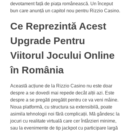
devotament față de piața românească. Un început
bun care anunță un capitol nou pentru Rizzio Casino.
Ce Reprezintă Acest
Upgrade Pentru
Viitorul Jocului Online
în România
Această acțiune de la Rizzio Casino nu este doar
despre a se dovedi mai repede decât alții azi. Este
despre a se pregăti pregătit pentru ce va veni mâine.
Noua platformă, cu structura sa extensibilă, poate
asimila tehnologii noi fără complicații. Mă gândesc la
jocuri cu realitate virtuală care cer întârzieri minime,
sau la evenimente de tip jackpot cu participare largă