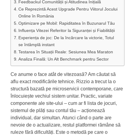
Feedbackul Comunității și Atitudinea Inițială
Ce Reprezintă Acest Upgrade Pentru Viitorul Jocului
Online în România
Optimizare pe Mobil: Rapiditatea în Buzunarul Tău
Influența Vitezei Referitor la Siguranței și Fiabilității
Experiența de joc: De la încărcare la victorie, Totul
se întâmplă instant
Testarea în Situații Reale: Sesiunea Mea Maraton
Analiza Finală: Un Alt Benchmark pentru Sector
Ce anume o face atât de vitezoasă? Am căutat să
aflu exact modificările tehnice. Rizzio a trecut la o
structură bazată pe microservicii contemporane, care
înlocuiește vechiul sistem unitar. Practic, variate
componente ale site-ului – cum ar fi lista de jocuri,
sistemul de plăți sau contul tău – acționează
individual, dar simultan. Atunci când o parte are
nevoie de o actualizare, restul platformei rămâne să
ruleze fără dificultăți. Este o metodă pe care o