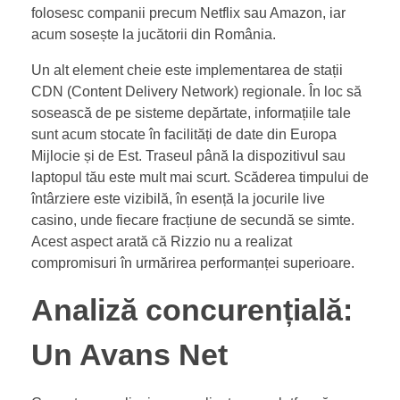
folosesc companii precum Netflix sau Amazon, iar
acum sosește la jucătorii din România.
Un alt element cheie este implementarea de stații
CDN (Content Delivery Network) regionale. În loc să
sosească de pe sisteme depărtate, informațiile tale
sunt acum stocate în facilități de date din Europa
Mijlocie și de Est. Traseul până la dispozitivul sau
laptopul tău este mult mai scurt. Scăderea timpului de
întârziere este vizibilă, în esență la jocurile live
casino, unde fiecare fracțiune de secundă se simte.
Acest aspect arată că Rizzio nu a realizat
compromisuri în urmărirea performanței superioare.
Analiză concurențială:
Un Avans Net