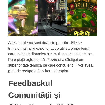
Aceste date nu sunt doar simple cifre. Ele se
transformă într-o experiență de utilizare mai bună,
care menține dinamica și ritmul sesiunii tale de joc.
Pe o piață aglomerată, Rizzio și-a câștigat un
superioritate tehnică pe care concurenții îl vor avea
greu de recuperat în viitorul apropiat.
Feedbackul
Comunității și