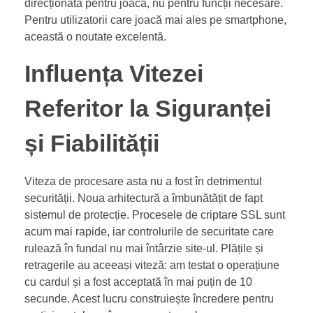
direcționată pentru joacă, nu pentru funcții necesare.
Pentru utilizatorii care joacă mai ales pe smartphone,
această o noutate excelentă.
Influența Vitezei
Referitor la Siguranței
și Fiabilității
Viteza de procesare asta nu a fost în detrimentul
securității. Noua arhitectură a îmbunătățit de fapt
sistemul de protecție. Procesele de criptare SSL sunt
acum mai rapide, iar controlurile de securitate care
rulează în fundal nu mai întârzie site-ul. Plățile și
retragerile au aceeași viteză: am testat o operațiune
cu cardul și a fost acceptată în mai puțin de 10
secunde. Acest lucru construiește încredere pentru