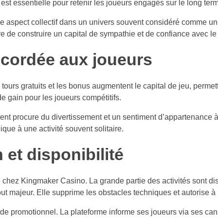
ie est essentielle pour retenir les joueurs engagés sur le long ter
 une aspect collectif dans un univers souvent considéré comme 
e de construire un capital de sympathie et de confiance avec le
ccordée aux joueurs
ours gratuits et les bonus augmentent le capital de jeu, permett
de gain pour les joueurs compétitifs.
ment procure du divertissement et un sentiment d’appartenance
que à une activité souvent solitaire.
et disponibilité
gle chez Kingmaker Casino. La grande partie des activités sont 
out majeur. Elle supprime les obstacles techniques et autorise à 
de promotionnel. La plateforme informe ses joueurs via ses canaux