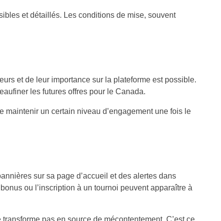
ibles et détaillés. Les conditions de mise, souvent
urs et de leur importance sur la plateforme est possible.
peaufiner les futures offres pour le Canada.
de maintenir un certain niveau d’engagement une fois le
nnières sur sa page d’accueil et des alertes dans
n bonus ou l’inscription à un tournoi peuvent apparaître à
e se transforme pas en source de mécontentement. C’est ce