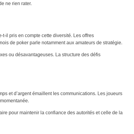
e ne rien rater.
-il pris en compte cette diversité. Les offres
rnois de poker parle notamment aux amateurs de stratégie.
exes ou désavantageuses. La structure des défis
emps et d’argent émaillent les communications. Les joueurs
on momentanée.
ire pour maintenir la confiance des autorités et celle de la