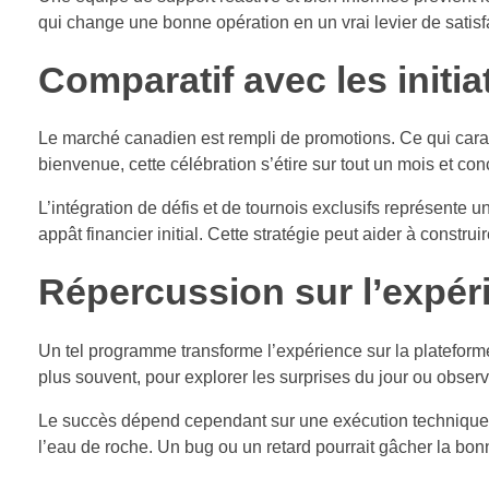
qui change une bonne opération en un vrai levier de satisf
Comparatif avec les initi
Le marché canadien est rempli de promotions. Ce qui cara
bienvenue, cette célébration s’étire sur tout un mois et conc
L’intégration de défis et de tournois exclusifs représente u
appât financier initial. Cette stratégie peut aider à constru
Répercussion sur l’expéri
Un tel programme transforme l’expérience sur la plateforme
plus souvent, pour explorer les surprises du jour ou obser
Le succès dépend cependant sur une exécution technique ir
l’eau de roche. Un bug ou un retard pourrait gâcher la bo