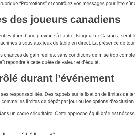
a rubrique “Promotions” et contrôlez vos messages pour être sûr d
es des joueurs canadiens
nt évoluer d’une province à l’autre. Kingmaker Casino a semble-t
achines à sous aux jeux de table en direct. La présence de tou
des chances de gain réelles, sans conditions de mise trop compl
t répondre à cette quête de valeur et d’équité.
trôlé durant l’événement
es responsabilités. Des rappels sur la fixation de limites de t
e, comme les limites de dépôt par jour ou les options d’exclusi
 dans un cadre sécuritaire. Cette approche équilibrée est nécessa