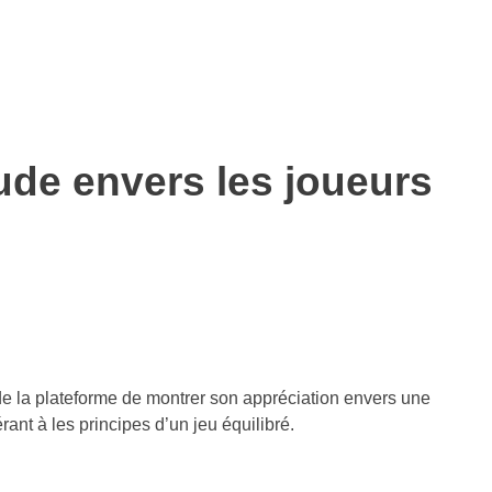
ude envers les joueurs
de la plateforme de montrer son appréciation envers une
nt à les principes d’un jeu équilibré.