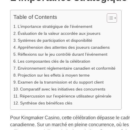
Table of Contents
L’importance stratégique de l’événement
Évaluation de la valeur accordée aux joueurs
Systèmes de participation et disponibilité
Appréhension des attentes des joueurs canadiens
Réflexions sur le jeu contrôlé durant l’événement
Les composantes clés de la célébration
Environnement réglementaire canadien et conformité
Projection sur les effets à moyen terme
Examen de la transmission et du support client
Comparatif avec les initiatives des concurrents
Répercussion sur l’expérience utilisateur générale
Synthèse des bénéfices clés
Pour Kingmaker Casino, cette célébration dépasse le cadr
canadienne. Sur un marché en pleine concurrence, où les jo