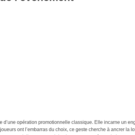
e d’une opération promotionnelle classique. Elle incarne un 
ueurs ont l’embarras du choix, ce geste cherche à ancrer la loy