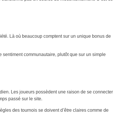
ariété. Là où beaucoup comptent sur un unique bonus de
et le sentiment communautaire, plutôt que sur un simple
otidien. Les joueurs possèdent une raison de se connecter
ps passé sur le site.
ègles des tournois se doivent d’être claires comme de