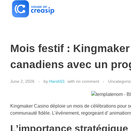
Best Influencer Marketing Agency
Mois festif : Kingmaker
canadiens avec un pr
June 2, 2026
by
Harsh01
with
no comment
Uncategoriz
Kingmaker Casino déploie un mois de célébrations pour ses
communauté fidèle. L’événement, regorgeant d’ animations 
L’importance stratégique