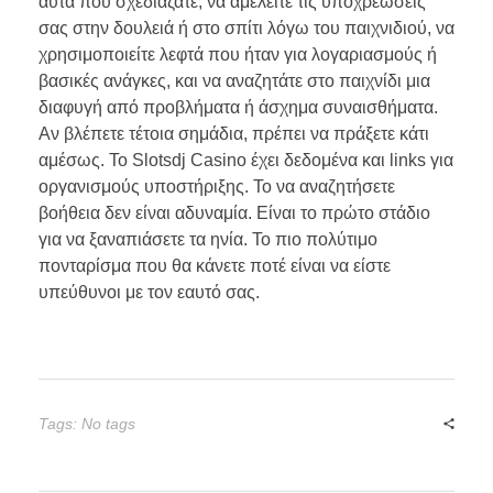
αυτά που σχεδιάζατε, να αμελείτε τις υποχρεώσεις
σας στην δουλειά ή στο σπίτι λόγω του παιχνιδιού, να
χρησιμοποιείτε λεφτά που ήταν για λογαριασμούς ή
βασικές ανάγκες, και να αναζητάτε στο παιχνίδι μια
διαφυγή από προβλήματα ή άσχημα συναισθήματα.
Αν βλέπετε τέτοια σημάδια, πρέπει να πράξετε κάτι
αμέσως. Το Slotsdj Casino έχει δεδομένα και links για
οργανισμούς υποστήριξης. Το να αναζητήσετε
βοήθεια δεν είναι αδυναμία. Είναι το πρώτο στάδιο
για να ξαναπιάσετε τα ηνία. Το πιο πολύτιμο
πονταρίσμα που θα κάνετε ποτέ είναι να είστε
υπεύθυνοι με τον εαυτό σας.
Tags: No tags