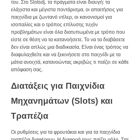
του. Στο Slotsdj, τα πράγματα είναι διαυγή: τα
ελάχιστα και μέγιστα ποντάρισμα, οι απαιτήσεις για
παιχνίδια με ζωντανό ντίλερ, οι κανονισμοί για
ισοπαλίες και ο τρόπος επίλυσης τυχόν
προβλημάτων είναι όλα διατυπωμένα με τρόπο που
είστε σε θέση να τα κατανοήσετε. Το να τα διαβάσετε
δεν είναι απλώς μια διαδικασία. Είναι ένας τρόπος να
διαφυλαχθείτε και να ξεκινήσετε στο παιχνίδι με τα
μάτια ανοιχτά, κατανοώντας ακριβώς τι παίζει σε κάθε
απόφαση σας.
Διατάξεις για Παιχνίδια
Μηχανημάτων (Slots) και
Τραπέζια
Οι ρυθμίσεις για τα φρουτάκια και για τα παιχνίδια
τραπέζια διαφέρουν. Η διαφορά τους παίζει ρόλο. Στα