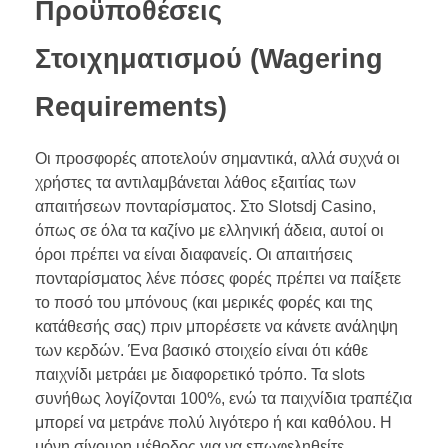
Προϋποθέσεις
Στοιχηματισμού (Wagering
Requirements)
Οι προσφορές αποτελούν σημαντικά, αλλά συχνά οι
χρήστες τα αντιλαμβάνεται λάθος εξαιτίας των
απαιτήσεων πονταρίσματος. Στο Slotsdj Casino,
όπως σε όλα τα καζίνο με ελληνική άδεια, αυτοί οι
όροι πρέπει να είναι διαφανείς. Οι απαιτήσεις
πονταρίσματος λένε πόσες φορές πρέπει να παίξετε
το ποσό του μπόνους (και μερικές φορές και της
κατάθεσής σας) πριν μπορέσετε να κάνετε ανάληψη
των κερδών. Ένα βασικό στοιχείο είναι ότι κάθε
παιχνίδι μετράει με διαφορετικό τρόπο. Τα slots
συνήθως λογίζονται 100%, ενώ τα παιχνίδια τραπέζια
μπορεί να μετράνε πολύ λιγότερο ή και καθόλου. Η
μόνη σίγουρη μέθοδος για να επωφεληθείτε