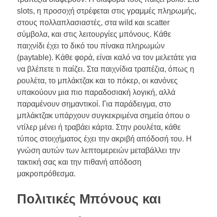
slots, η προσοχή στρέφεται στις γραμμές πληρωμής,
στους πολλαπλασιαστές, στα wild και scatter
σύμβολα, και στις λειτουργίες μπόνους. Κάθε
παιχνίδι έχει το δικό του πίνακα πληρωμών
(paytable). Κάθε φορά, είναι καλό να τον μελετάτε για
να βλέπετε τι παίζει. Στα παιχνίδια τραπέζια, όπως η
ρουλέτα, το μπλάκτζακ και το πόκερ, οι κανόνες
υπακούουν μια πιο παραδοσιακή λογική, αλλά
παραμένουν σημαντικοί. Για παράδειγμα, στο
μπλάκτζακ υπάρχουν συγκεκριμένα σημεία όπου ο
ντίλερ μένει ή τραβάει κάρτα. Στην ρουλέτα, κάθε
τύπος στοιχήματος έχει την ακριβή απόδοσή του. Η
γνώση αυτών των λεπτομερειών μεταβάλλει την
τακτική σας και την πιθανή απόδοση
μακροπρόθεσμα.
Πολιτικές Μπόνους και