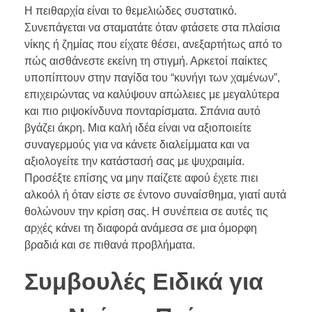
Η πειθαρχία είναι το θεμελιώδες συστατικό.
Συνεπάγεται να σταματάτε όταν φτάσετε στα πλαίσια
νίκης ή ζημίας που είχατε θέσει, ανεξαρτήτως από το
πώς αισθάνεστε εκείνη τη στιγμή. Αρκετοί παίκτες
υποπίπτουν στην παγίδα του “κυνήγι των χαμένων”,
επιχειρώντας να καλύψουν απώλειες με μεγαλύτερα
και πιο ριψοκίνδυνα πονταρίσματα. Σπάνια αυτό
βγάζει άκρη. Μια καλή ιδέα είναι να αξιοποιείτε
συναγερμούς για να κάνετε διαλείμματα και να
αξιολογείτε την κατάστασή σας με ψυχραιμία.
Προσέξτε επίσης να μην παίζετε αφού έχετε πιει
αλκοόλ ή όταν είστε σε έντονο συναίσθημα, γιατί αυτά
θολώνουν την κρίση σας. Η συνέπεια σε αυτές τις
αρχές κάνει τη διαφορά ανάμεσα σε μια όμορφη
βραδιά και σε πιθανά προβλήματα.
Συμβουλές Ειδικά για