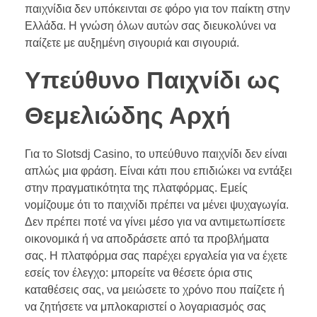
παιχνίδια δεν υπόκεινται σε φόρο για τον παίκτη στην
Ελλάδα. Η γνώση όλων αυτών σας διευκολύνει να
παίζετε με αυξημένη σιγουριά και σιγουριά.
Υπεύθυνο Παιχνίδι ως
Θεμελιώδης Αρχή
Για το Slotsdj Casino, το υπεύθυνο παιχνίδι δεν είναι
απλώς μια φράση. Είναι κάτι που επιδιώκει να εντάξει
στην πραγματικότητα της πλατφόρμας. Εμείς
νομίζουμε ότι το παιχνίδι πρέπει να μένει ψυχαγωγία.
Δεν πρέπει ποτέ να γίνει μέσο για να αντιμετωπίσετε
οικονομικά ή να αποδράσετε από τα προβλήματα
σας. Η πλατφόρμα σας παρέχει εργαλεία για να έχετε
εσείς τον έλεγχο: μπορείτε να θέσετε όρια στις
καταθέσεις σας, να μειώσετε το χρόνο που παίζετε ή
να ζητήσετε να μπλοκαριστεί ο λογαριασμός σας