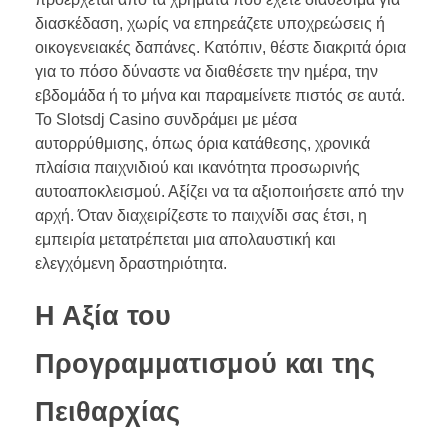
διασκέδαση, χωρίς να επηρεάζετε υποχρεώσεις ή
οικογενειακές δαπάνες. Κατόπιν, θέστε διακριτά όρια
για το πόσο δύναστε να διαθέσετε την ημέρα, την
εβδομάδα ή το μήνα και παραμείνετε πιστός σε αυτά.
Το Slotsdj Casino συνδράμει με μέσα
αυτορρύθμισης, όπως όρια κατάθεσης, χρονικά
πλαίσια παιχνιδιού και ικανότητα προσωρινής
αυτοαποκλεισμού. Αξίζει να τα αξιοποιήσετε από την
αρχή. Όταν διαχειρίζεστε το παιχνίδι σας έτσι, η
εμπειρία μετατρέπεται μια απολαυστική και
ελεγχόμενη δραστηριότητα.
Η Αξία του
Προγραμματισμού και της
Πειθαρχίας