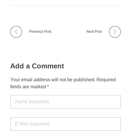
Previous Post
Next Post
Add a Comment
Your email address will not be published. Required
fields are marked *