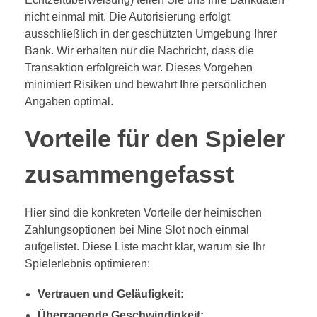
nicht einmal mit. Die Autorisierung erfolgt
ausschließlich in der geschützten Umgebung Ihrer
Bank. Wir erhalten nur die Nachricht, dass die
Transaktion erfolgreich war. Dieses Vorgehen
minimiert Risiken und bewahrt Ihre persönlichen
Angaben optimal.
Vorteile für den Spieler
zusammengefasst
Hier sind die konkreten Vorteile der heimischen
Zahlungsoptionen bei Mine Slot noch einmal
aufgelistet. Diese Liste macht klar, warum sie Ihr
Spielerlebnis optimieren:
Vertrauen und Geläufigkeit:
Überragende Geschwindigkeit: