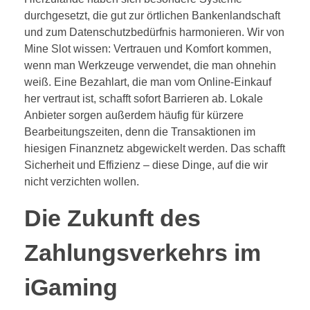
durchgesetzt, die gut zur örtlichen Bankenlandschaft
und zum Datenschutzbedürfnis harmonieren. Wir von
Mine Slot wissen: Vertrauen und Komfort kommen,
wenn man Werkzeuge verwendet, die man ohnehin
weiß. Eine Bezahlart, die man vom Online-Einkauf
her vertraut ist, schafft sofort Barrieren ab. Lokale
Anbieter sorgen außerdem häufig für kürzere
Bearbeitungszeiten, denn die Transaktionen im
hiesigen Finanznetz abgewickelt werden. Das schafft
Sicherheit und Effizienz – diese Dinge, auf die wir
nicht verzichten wollen.
Die Zukunft des
Zahlungsverkehrs im
iGaming