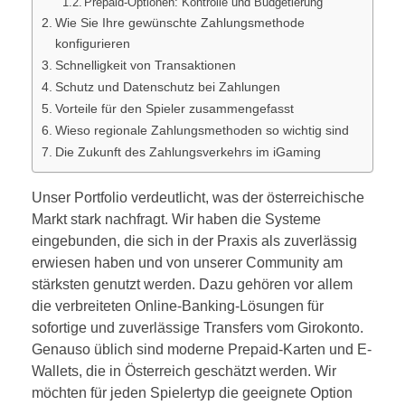
Prepaid-Optionen: Kontrolle und Budgetierung
Wie Sie Ihre gewünschte Zahlungsmethode
konfigurieren
Schnelligkeit von Transaktionen
Schutz und Datenschutz bei Zahlungen
Vorteile für den Spieler zusammengefasst
Wieso regionale Zahlungsmethoden so wichtig sind
Die Zukunft des Zahlungsverkehrs im iGaming
Unser Portfolio verdeutlicht, was der österreichische
Markt stark nachfragt. Wir haben die Systeme
eingebunden, die sich in der Praxis als zuverlässig
erwiesen haben und von unserer Community am
stärksten genutzt werden. Dazu gehören vor allem
die verbreiteten Online-Banking-Lösungen für
sofortige und zuverlässige Transfers vom Girokonto.
Genauso üblich sind moderne Prepaid-Karten und E-
Wallets, die in Österreich geschätzt werden. Wir
möchten für jeden Spielertyp die geeignete Option