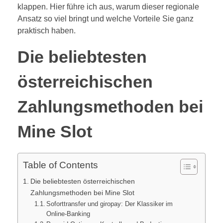
klappen. Hier führe ich aus, warum dieser regionale
Ansatz so viel bringt und welche Vorteile Sie ganz
praktisch haben.
Die beliebtesten
österreichischen
Zahlungsmethoden bei
Mine Slot
Table of Contents
Die beliebtesten österreichischen
Zahlungsmethoden bei Mine Slot
Soforttransfer und giropay: Der Klassiker im
Online-Banking