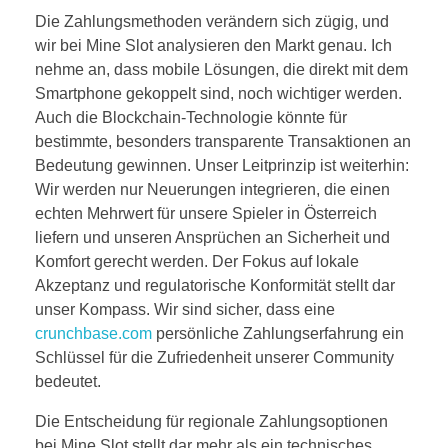
Die Zahlungsmethoden verändern sich zügig, und
wir bei Mine Slot analysieren den Markt genau. Ich
nehme an, dass mobile Lösungen, die direkt mit dem
Smartphone gekoppelt sind, noch wichtiger werden.
Auch die Blockchain-Technologie könnte für
bestimmte, besonders transparente Transaktionen an
Bedeutung gewinnen. Unser Leitprinzip ist weiterhin:
Wir werden nur Neuerungen integrieren, die einen
echten Mehrwert für unsere Spieler in Österreich
liefern und unseren Ansprüchen an Sicherheit und
Komfort gerecht werden. Der Fokus auf lokale
Akzeptanz und regulatorische Konformität stellt dar
unser Kompass. Wir sind sicher, dass eine
crunchbase.com
persönliche Zahlungserfahrung ein
Schlüssel für die Zufriedenheit unserer Community
bedeutet.
Die Entscheidung für regionale Zahlungsoptionen
bei Mine Slot stellt dar mehr als ein technisches