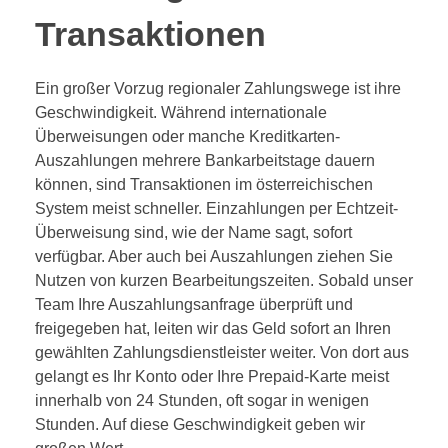
Transaktionen
Ein großer Vorzug regionaler Zahlungswege ist ihre
Geschwindigkeit. Während internationale
Überweisungen oder manche Kreditkarten-
Auszahlungen mehrere Bankarbeitstage dauern
können, sind Transaktionen im österreichischen
System meist schneller. Einzahlungen per Echtzeit-
Überweisung sind, wie der Name sagt, sofort
verfügbar. Aber auch bei Auszahlungen ziehen Sie
Nutzen von kurzen Bearbeitungszeiten. Sobald unser
Team Ihre Auszahlungsanfrage überprüft und
freigegeben hat, leiten wir das Geld sofort an Ihren
gewählten Zahlungsdienstleister weiter. Von dort aus
gelangt es Ihr Konto oder Ihre Prepaid-Karte meist
innerhalb von 24 Stunden, oft sogar in wenigen
Stunden. Auf diese Geschwindigkeit geben wir