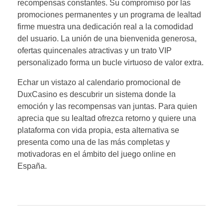
recompensas constantes. Su compromiso por las
promociones permanentes y un programa de lealtad
firme muestra una dedicación real a la comodidad
del usuario. La unión de una bienvenida generosa,
ofertas quincenales atractivas y un trato VIP
personalizado forma un bucle virtuoso de valor extra.
Echar un vistazo al calendario promocional de
DuxCasino es descubrir un sistema donde la
emoción y las recompensas van juntas. Para quien
aprecia que su lealtad ofrezca retorno y quiere una
plataforma con vida propia, esta alternativa se
presenta como una de las más completas y
motivadoras en el ámbito del juego online en
España.