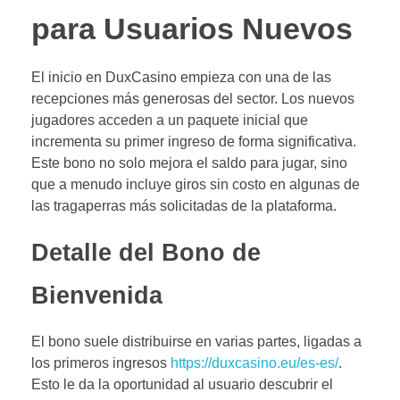
para Usuarios Nuevos
El inicio en DuxCasino empieza con una de las
recepciones más generosas del sector. Los nuevos
jugadores acceden a un paquete inicial que
incrementa su primer ingreso de forma significativa.
Este bono no solo mejora el saldo para jugar, sino
que a menudo incluye giros sin costo en algunas de
las tragaperras más solicitadas de la plataforma.
Detalle del Bono de
Bienvenida
El bono suele distribuirse en varias partes, ligadas a
los primeros ingresos
https://duxcasino.eu/es-es/
.
Esto le da la oportunidad al usuario descubrir el