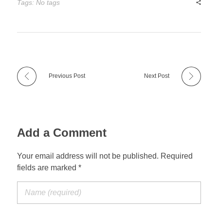
Tags: No tags
Previous Post
Next Post
Add a Comment
Your email address will not be published. Required
fields are marked *