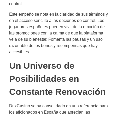
control.
Este empeño se nota en la claridad de sus términos y
en el acceso sencillo a las opciones de control. Los
jugadores españoles pueden vivir de la emoción de
las promociones con la calma de que la plataforma
vela de su bienestar. Fomenta las pausas y un uso
razonable de los bonos y recompensas que hay
accesibles.
Un Universo de
Posibilidades en
Constante Renovación
DuxCasino se ha consolidado en una referencia para
los aficionados en España que aprecian las