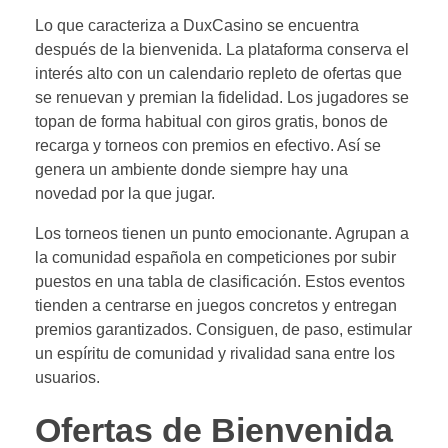
Lo que caracteriza a DuxCasino se encuentra
después de la bienvenida. La plataforma conserva el
interés alto con un calendario repleto de ofertas que
se renuevan y premian la fidelidad. Los jugadores se
topan de forma habitual con giros gratis, bonos de
recarga y torneos con premios en efectivo. Así se
genera un ambiente donde siempre hay una
novedad por la que jugar.
Los torneos tienen un punto emocionante. Agrupan a
la comunidad española en competiciones por subir
puestos en una tabla de clasificación. Estos eventos
tienden a centrarse en juegos concretos y entregan
premios garantizados. Consiguen, de paso, estimular
un espíritu de comunidad y rivalidad sana entre los
usuarios.
Ofertas de Bienvenida