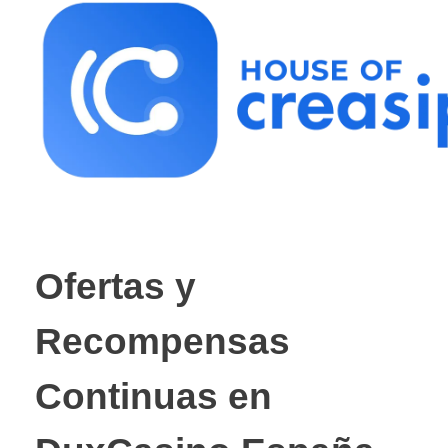
Best Influencer Marketing Agency
Ofertas y
Recompensas
Continuas en