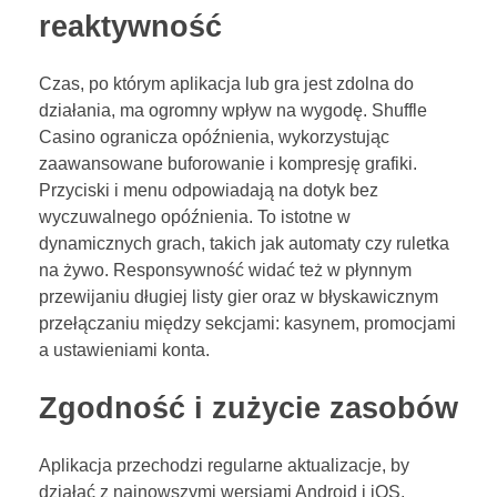
reaktywność
Czas, po którym aplikacja lub gra jest zdolna do
działania, ma ogromny wpływ na wygodę. Shuffle
Casino ogranicza opóźnienia, wykorzystując
zaawansowane buforowanie i kompresję grafiki.
Przyciski i menu odpowiadają na dotyk bez
wyczuwalnego opóźnienia. To istotne w
dynamicznych grach, takich jak automaty czy ruletka
na żywo. Responsywność widać też w płynnym
przewijaniu długiej listy gier oraz w błyskawicznym
przełączaniu między sekcjami: kasynem, promocjami
a ustawieniami konta.
Zgodność i zużycie zasobów
Aplikacja przechodzi regularne aktualizacje, by
działać z najnowszymi wersjami Android i iOS.