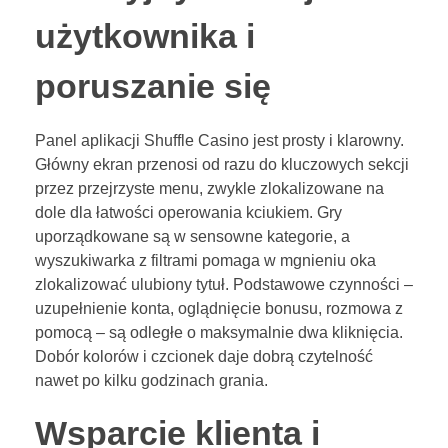
użytkownika i
poruszanie się
Panel aplikacji Shuffle Casino jest prosty i klarowny.
Główny ekran przenosi od razu do kluczowych sekcji
przez przejrzyste menu, zwykle zlokalizowane na
dole dla łatwości operowania kciukiem. Gry
uporządkowane są w sensowne kategorie, a
wyszukiwarka z filtrami pomaga w mgnieniu oka
zlokalizować ulubiony tytuł. Podstawowe czynności –
uzupełnienie konta, oglądnięcie bonusu, rozmowa z
pomocą – są odległe o maksymalnie dwa kliknięcia.
Dobór kolorów i czcionek daje dobrą czytelność
nawet po kilku godzinach grania.
Wsparcie klienta i