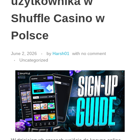
użytkownika w
Shuffle Casino w
Polsce
June 2, 2026
by
Harsh01
with
no comment
Uncategorized