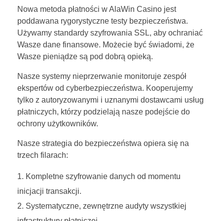
Nowa metoda płatności w AlaWin Casino jest
poddawana rygorystyczne testy bezpieczeństwa.
Używamy standardy szyfrowania SSL, aby ochraniać
Wasze dane finansowe. Możecie być świadomi, że
Wasze pieniądze są pod dobrą opieką.
Nasze systemy nieprzerwanie monitoruje zespół
ekspertów od cyberbezpieczeństwa. Kooperujemy
tylko z autoryzowanymi i uznanymi dostawcami usług
płatniczych, którzy podzielają nasze podejście do
ochrony użytkowników.
Nasze strategia do bezpieczeństwa opiera się na
trzech filarach:
Kompletne szyfrowanie danych od momentu
inicjacji transakcji.
Systematyczne, zewnętrzne audyty wszystkiej
infrastruktury płatniczej.