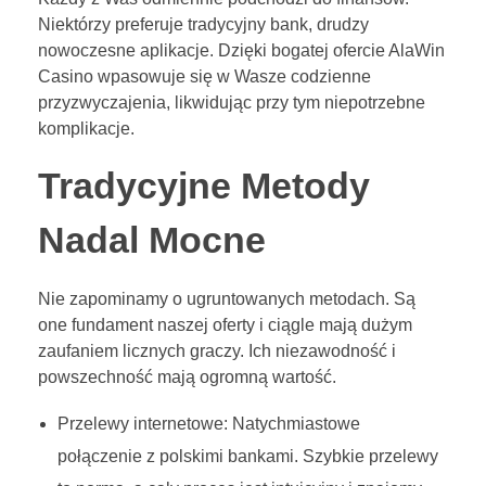
Niektórzy preferuje tradycyjny bank, drudzy
nowoczesne aplikacje. Dzięki bogatej ofercie AlaWin
Casino wpasowuje się w Wasze codzienne
przyzwyczajenia, likwidując przy tym niepotrzebne
komplikacje.
Tradycyjne Metody
Nadal Mocne
Nie zapominamy o ugruntowanych metodach. Są
one fundament naszej oferty i ciągle mają dużym
zaufaniem licznych graczy. Ich niezawodność i
powszechność mają ogromną wartość.
Przelewy internetowe: Natychmiastowe
połączenie z polskimi bankami. Szybkie przelewy