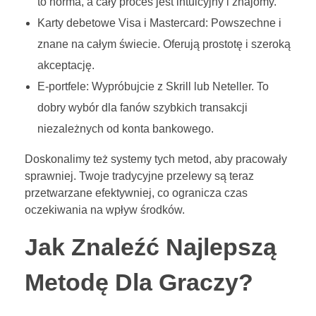
to norma, a cały proces jest intuicyjny i znajomy.
Karty debetowe Visa i Mastercard: Powszechne i
znane na całym świecie. Oferują prostotę i szeroką
akceptację.
E-portfele: Wypróbujcie z Skrill lub Neteller. To
dobry wybór dla fanów szybkich transakcji
niezależnych od konta bankowego.
Doskonalimy też systemy tych metod, aby pracowały
sprawniej. Twoje tradycyjne przelewy są teraz
przetwarzane efektywniej, co ogranicza czas
oczekiwania na wpływ środków.
Jak Znaleźć Najlepszą
Metodę Dla Graczy?