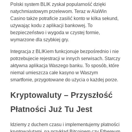
Polski system BLIK zyskał popularność dzięki
natychmiastowym przelewom. Teraz w AlaWin
Casino także potraficie zasilić konto w kilka sekund,
używając kodu z aplikacji bankowej. To
bezpieczeństwo i wygoda w czystej formie,
wymarzone dla szybkiej gry.
Integracja z BLIKiem funkcjonuje bezpośrednio i nie
potrzebujecie rejestracji w innych serwisach. Starczy
aktywna aplikacja Waszego banku. To sposób, które
niemal umieszcza całe kasyno w Waszym
smartfonie, przygotowane do użycia o każdej porze.
Kryptowaluty – Przyszłość
Płatności Już Tu Jest
Idziemy z duchem czasu i implementujemy płatności
kryptowalutami, na przykład Bitcoinem czy Ethereum.