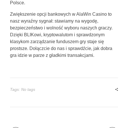
Polsce.
Zwiększenie opcji bankowych w AlaWin Casino to
nasz wyraźny sygnał: stawiamy na wygodę,
bezpieczeństwo i wolność wyboru naszych graczy.
Dzięki BLIKowi, kryptowalutom i sprawdzonym
klasykom zarządzanie funduszem gry staje się
prostsze. Dołączcie do nas i sprawdźcie, jak dobra
gra idzie w parze z gładkimi transakcjami.
Tags: No tags