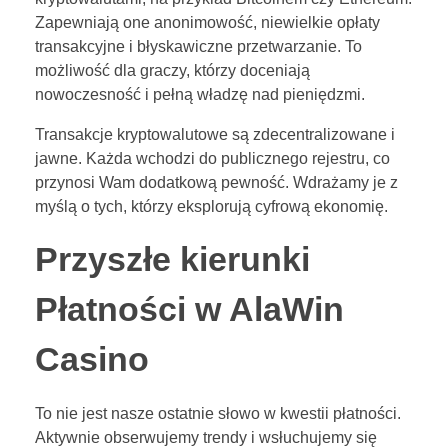
Zapewniają one anonimowość, niewielkie opłaty
transakcyjne i błyskawiczne przetwarzanie. To
możliwość dla graczy, którzy doceniają
nowoczesność i pełną władzę nad pieniędzmi.
Transakcje kryptowalutowe są zdecentralizowane i
jawne. Każda wchodzi do publicznego rejestru, co
przynosi Wam dodatkową pewność. Wdrażamy je z
myślą o tych, którzy eksplorują cyfrową ekonomię.
Przyszłe kierunki
Płatności w AlaWin
Casino
To nie jest nasze ostatnie słowo w kwestii płatności.
Aktywnie obserwujemy trendy i wsłuchujemy się