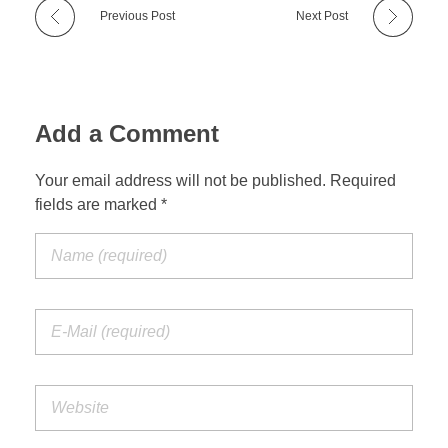
Previous Post
Next Post
Add a Comment
Your email address will not be published. Required
fields are marked *