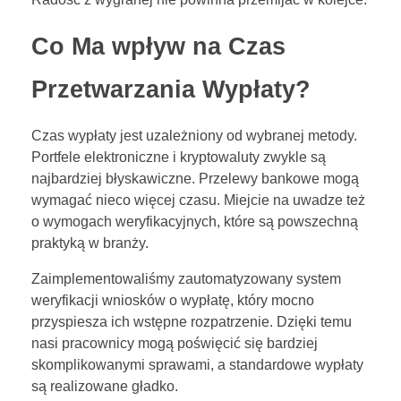
Co Ma wpływ na Czas
Przetwarzania Wypłaty?
Czas wypłaty jest uzależniony od wybranej metody.
Portfele elektroniczne i kryptowaluty zwykle są
najbardziej błyskawiczne. Przelewy bankowe mogą
wymagać nieco więcej czasu. Miejcie na uwadze też
o wymogach weryfikacyjnych, które są powszechną
praktyką w branży.
Zaimplementowaliśmy zautomatyzowany system
weryfikacji wniosków o wypłatę, który mocno
przyspiesza ich wstępne rozpatrzenie. Dzięki temu
nasi pracownicy mogą poświęcić się bardziej
skomplikowanymi sprawami, a standardowe wypłaty
są realizowane gładko.