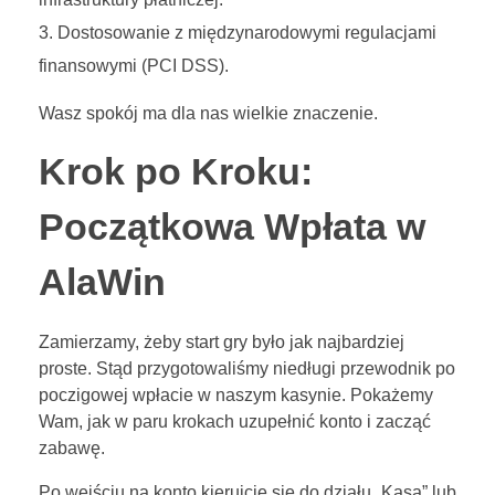
Dostosowanie z międzynarodowymi regulacjami
finansowymi (PCI DSS).
Wasz spokój ma dla nas wielkie znaczenie.
Krok po Kroku:
Początkowa Wpłata w
AlaWin
Zamierzamy, żeby start gry było jak najbardziej
proste. Stąd przygotowaliśmy niedługi przewodnik po
poczigowej wpłacie w naszym kasynie. Pokażemy
Wam, jak w paru krokach uzupełnić konto i zacząć
zabawę.
Po wejściu na konto kierujcie się do działu „Kasa” lub