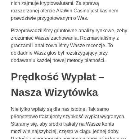
nich zajmuje kryptowalutami. Za sprawą
rozszerzonej ofercie AlaWin Casino jest kasinem
prawdziwie przygotowanym o Was.
Przeprowadziliśmy gruntowne analizy rynkowe, żeby
zrozumieć Wasze zachowania. Rozmawialiśmy z
graczami i analizowaliśmy Wasze recenzje. To
dokładnie Wasz głos był rozstrzygający przy
dodawaniu każdej nowej metody płatności.
Prędkość Wypłat –
Nasza Wizytówka
Nie tylko wpłaty są dla nas istotne. Tak samo
priorytetowo traktujemy szybkość wypłat wygranych.
Staramy się, aby środki trafiały na Wasze konta
możliwie najszybciej, często w ciągu jednej doby.
Radość z wygranej nie powinna przemijać w kolejce.