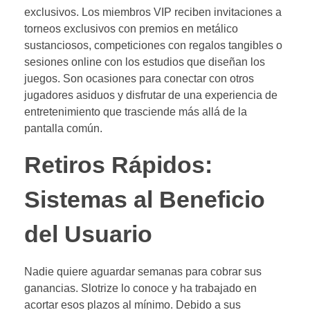
exclusivos. Los miembros VIP reciben invitaciones a
torneos exclusivos con premios en metálico
sustanciosos, competiciones con regalos tangibles o
sesiones online con los estudios que diseñan los
juegos. Son ocasiones para conectar con otros
jugadores asiduos y disfrutar de una experiencia de
entretenimiento que trasciende más allá de la
pantalla común.
Retiros Rápidos:
Sistemas al Beneficio
del Usuario
Nadie quiere aguardar semanas para cobrar sus
ganancias. Slotrize lo conoce y ha trabajado en
acortar esos plazos al mínimo. Debido a sus