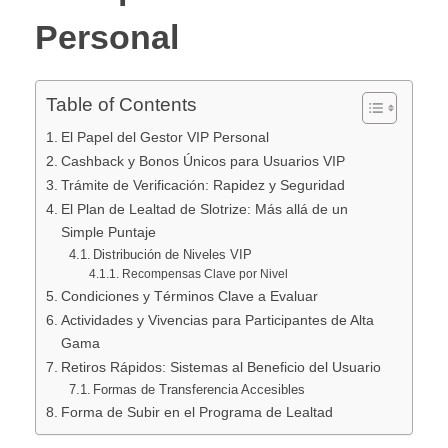
Personal
Table of Contents
El Papel del Gestor VIP Personal
Cashback y Bonos Únicos para Usuarios VIP
Trámite de Verificación: Rapidez y Seguridad
El Plan de Lealtad de Slotrize: Más allá de un
Simple Puntaje
Distribución de Niveles VIP
Recompensas Clave por Nivel
Condiciones y Términos Clave a Evaluar
Actividades y Vivencias para Participantes de Alta
Gama
Retiros Rápidos: Sistemas al Beneficio del Usuario
Formas de Transferencia Accesibles
Forma de Subir en el Programa de Lealtad