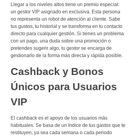
Llegar a los niveles altos tiene un premio especial:
un gestor VIP asignado en exclusiva. Esta persona
no representa un robot de atención al cliente. Sabe
tus gustos, tu historial y se transforma en tu contacto
directo para cualquier gestión. Si tienes un problema
con un pago, una duda sobre una promoción o
pretendes sugerir algo, tu gestor se encarga de
gestionarlo de la forma más directa y rápida posible.
Cashback y Bonos
Únicos para Usuarios
VIP
El cashback es el apoyo de los usuarios más
habituales. Se basa de un índice de tus gastos que te
restituyen, ya sea cada semana o cada periodo