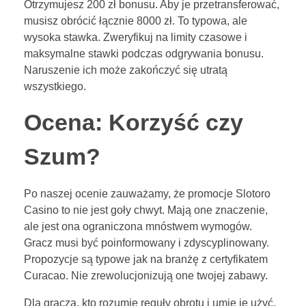
Otrzymujesz 200 zł bonusu. Aby je przetransferować,
musisz obrócić łącznie 8000 zł. To typowa, ale
wysoka stawka. Zweryfikuj na limity czasowe i
maksymalne stawki podczas odgrywania bonusu.
Naruszenie ich może zakończyć się utratą
wszystkiego.
Ocena: Korzyść czy
Szum?
Po naszej ocenie zauważamy, że promocje Slotoro
Casino to nie jest goły chwyt. Mają one znaczenie,
ale jest ona ograniczona mnóstwem wymogów.
Gracz musi być poinformowany i zdyscyplinowany.
Propozycje są typowe jak na branżę z certyfikatem
Curacao. Nie zrewolucjonizują one twojej zabawy.
Dla gracza, kto rozumie reguły obrotu i umie je użyć,