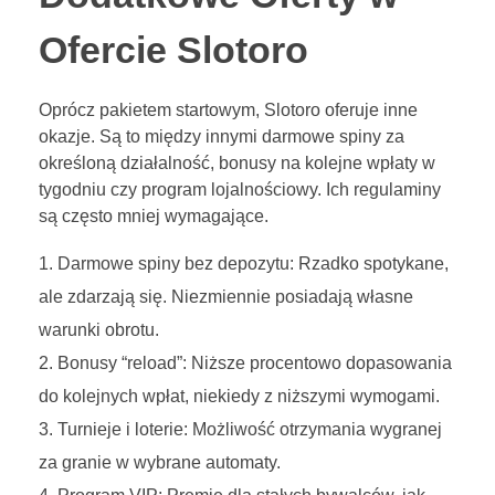
Ofercie Slotoro
Oprócz pakietem startowym, Slotoro oferuje inne
okazje. Są to między innymi darmowe spiny za
określoną działalność, bonusy na kolejne wpłaty w
tygodniu czy program lojalnościowy. Ich regulaminy
są często mniej wymagające.
Darmowe spiny bez depozytu: Rzadko spotykane,
ale zdarzają się. Niezmiennie posiadają własne
warunki obrotu.
Bonusy “reload”: Niższe procentowo dopasowania
do kolejnych wpłat, niekiedy z niższymi wymogami.
Turnieje i loterie: Możliwość otrzymania wygranej
za granie w wybrane automaty.