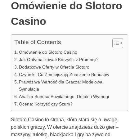
Omówienie do Slotoro
Casino
Table of Contents
Omówienie do Slotoro Casino
Jak Optymalizować Korzyści z Promocji?
Dodatkowe Oferty w Ofercie Slotoro
Czynniki, Co Zmniejszają Znaczenie Bonusów
Prawdziwa Wartość dla Gracza: Modelowa
Symulacja
Analiza Bonusu Powitalnego: Detale i Wymogi
Ocena: Korzyść czy Szum?
Slotoro Casino to strona, która stara się o uwagę
polskich graczy. W ofercie znajdziesz dużo gier –
maszyny, ruletkę, blackjacka i gry na żywo od