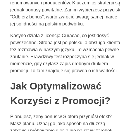
renomowanych producentów. Kluczem jej strategii są
jednak bonusy powitalne. Zanim wybierzesz przycisk
“Odbierz bonus”, warto zwrócić uwagę samej marce i
jej solidności na polskim podwórku.
Kasyno działa z licencją Curacao, co jest dosyć
powszechne. Strona jest po polsku, a obsługa klienta
też rozmawia w naszym języku. To wzmacnia pewne
zaufanie. Prawdziwy test rozpoczyna się jednak w
momencie, gdy czytasz zapis drobnym drukiem
promocji. To tam znajduje się prawda o ich wartości.
Jak Optymalizować
Korzyści z Promocji?
Planujesz, żeby bonus w Slotoro przyniósł efekt?
Masz planu. Uznaj go jako sposób na dłuższą
zabawę i próbowanie gier, a nie na łatwy zarobek.