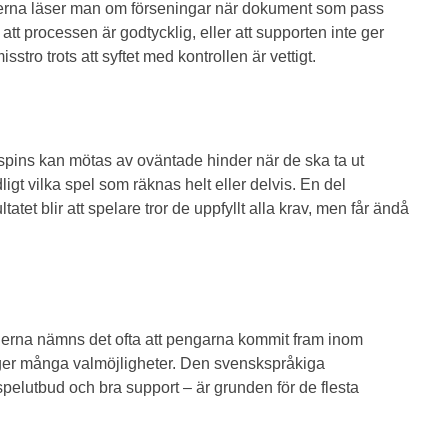
nsionerna läser man om förseningar när dokument som pass
 att processen är godtycklig, eller att supporten inte ger
sstro trots att syftet med kontrollen är vettigt.
pins kan mötas av oväntade hinder när de ska ta ut
igt vilka spel som räknas helt eller delvis. En del
atet blir att spelare tror de uppfyllt alla krav, men får ändå
ionerna nämns det ofta att pengarna kommit fram inom
et ger många valmöjligheter. Den svenskspråkiga
 spelutbud och bra support – är grunden för de flesta