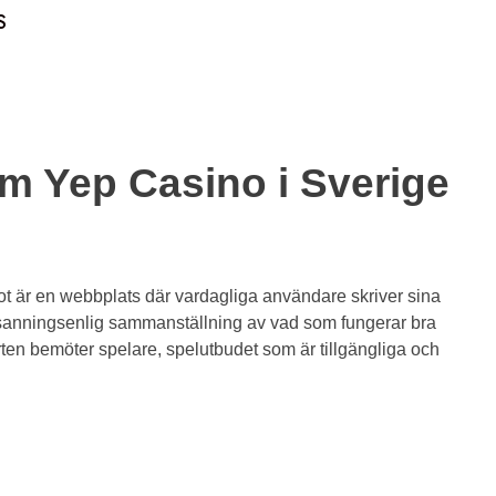
S
om Yep Casino i Sverige
lot är en webbplats där vardagliga användare skriver sina
n sanningsenlig sammanställning av vad som fungerar bra
ten bemöter spelare, spelutbudet som är tillgängliga och