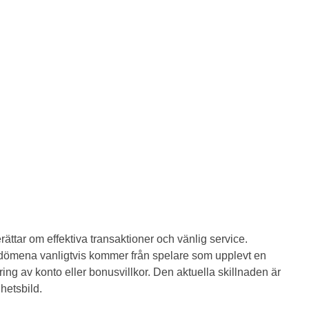
ättar om effektiva transaktioner och vänlig service.
omdömena vanligtvis kommer från spelare som upplevt en
ring av konto eller bonusvillkor. Den aktuella skillnaden är
lhetsbild.