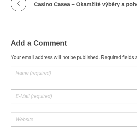
Casino Casea – Okamžité výběry a poh
Add a Comment
Your email address will not be published. Required fields 