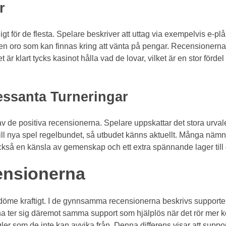
r
ntligt för de flesta. Spelare beskriver att uttag via exempelvis 
n oro som kan finnas kring att vänta på pengar. Recensionerna vi
är klart tycks kasinot hålla vad de lovar, vilket är en stor fördel 
essanta Turneringar
av de positiva recensionerna. Spelare uppskattar det stora urval
 till nya spel regelbundet, så utbudet känns aktuellt. Många nä
 också en känsla av gemenskap och ett extra spännande lager til
ensionerna
me kraftigt. I de gynnsamma recensionerna beskrivs supporten s
a ter sig däremot samma support som hjälplös när det rör mer ko
gler som de inte kan avvika från. Denna differens visar att suppo