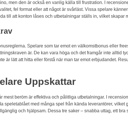
asino, men den är också en vanlig källa till frustration. I rece
itet, fel format eller att något är svårläst. Vissa spelare känner
 till att konton låses och utbetalningar ställs in, vilket skapar mi
krav
nusreglerna. Spelare som tar emot en välkomstbonus eller frees
ningskraven är. De kan vara höga och det framgår inte alltid tydl
 är lätt att hitta eller förstå när man tar emot erbjudandet. Result
elare Uppskattar
år mest beröm är effektiva och pålitliga utbetalningar. I recens
 breda speletablået med många spel från kända leverantörer, vilk
 tillgänglig och hjälpsam. Dessa tre saker – snabba uttag, ett bra