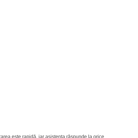
rarea este rapidă, iar asistența răspunde la orice