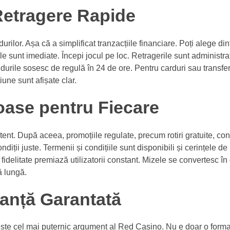
Retragere Rapide
lor. Așa că a simplificat tranzacțiile financiare. Poți alege din
le sunt imediate. Începi jocul pe loc. Retragerile sunt administra
durile sosesc de regulă în 24 de ore. Pentru carduri sau transferu
une sunt afișate clar.
oase pentru Fiecare
nt. După aceea, promoțiile regulate, precum rotiri gratuite, concu
condiții juste. Termenii și condițiile sunt disponibili și cerințele 
delitate premiază utilizatorii constant. Mizele se convertesc în c
ă lungă.
ranță Garantată
ste cel mai puternic argument al Red Casino. Nu e doar o formal