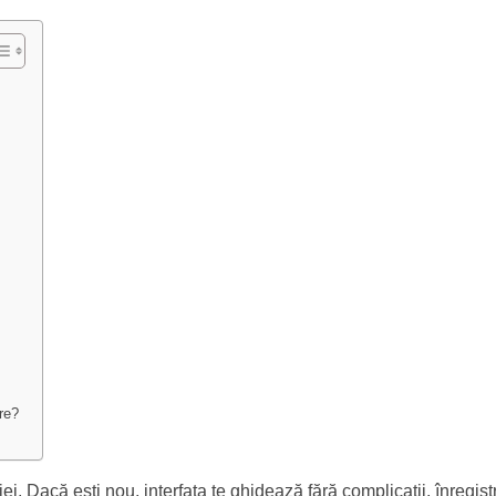
re?
i. Dacă ești nou, interfața te ghidează fără complicații, înregist