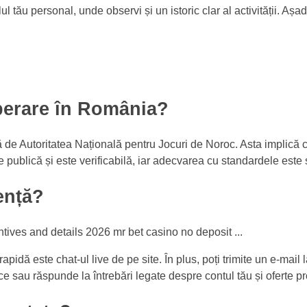
filul tău personal, unde observi și un istoric clar al activității. 
perare în România?
 de Autoritatea Națională pentru Jocuri de Noroc. Asta implică
ste publică și este verificabilă, iar adecvarea cu standardele es
ență?
idă este chat-ul live de pe site. În plus, poți trimite un e-mail
 sau răspunde la întrebări legate despre contul tău și oferte p