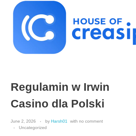
Best Influencer Marketing Agency
Regulamin w Irwin
Casino dla Polski
June 2, 2026
by
Harsh01
with
no comment
Uncategorized