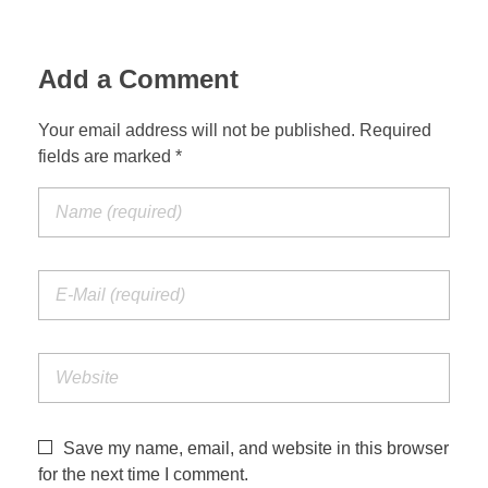
Add a Comment
Your email address will not be published. Required
fields are marked *
Save my name, email, and website in this browser
for the next time I comment.