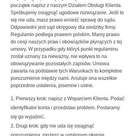
początek napisz z naszym Działem Obsługi Klienta.
Spróbujemy osiągnąć ugodowe rozwiązanie. Jeśli to
się nie uda, masz prawo wnieść sprawę do sądu.
Odpowiedni jest sąd okręgowy dla siedziby firmy.
Regulamin podlega prawem polskim. Mamy prawo
do cesji naszych praw i obowiązków płynących z tej
umowy. W przypadku gdy któryś punkt regulaminu
został uznany za nieważny, nie wpływa to na
obowiązywanie pozostałych zapisów. Umowa
zawarta na podstawie tych Warunkach to kompletne
porozumienie między nami. Anuluje ona wszelkie
poprzednie ustalenia, pisemne i ustne.
Pierwszy krok: napisz z Wsparciem Klienta. Podać
identyfikator konta i przedstaw problem. Postaramy
się go wyjaśnić.
Drugi krok: gdy nie uda się osiągnąć
porozumienia, możesz w ustalonym okresie