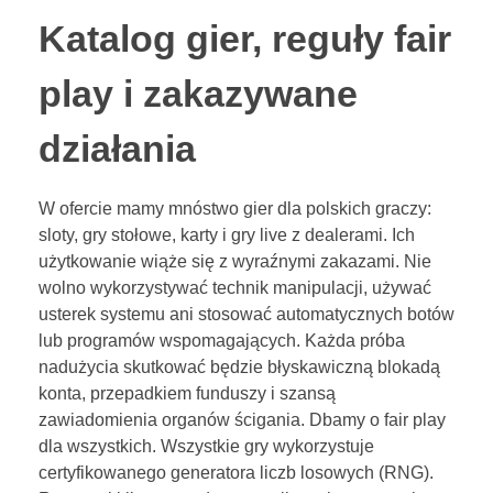
Katalog gier, reguły fair
play i zakazywane
działania
W ofercie mamy mnóstwo gier dla polskich graczy:
sloty, gry stołowe, karty i gry live z dealerami. Ich
użytkowanie wiąże się z wyraźnymi zakazami. Nie
wolno wykorzystywać technik manipulacji, używać
usterek systemu ani stosować automatycznych botów
lub programów wspomagających. Każda próba
nadużycia skutkować będzie błyskawiczną blokadą
konta, przepadkiem funduszy i szansą
zawiadomienia organów ścigania. Dbamy o fair play
dla wszystkich. Wszystkie gry wykorzystuje
certyfikowanego generatora liczb losowych (RNG).