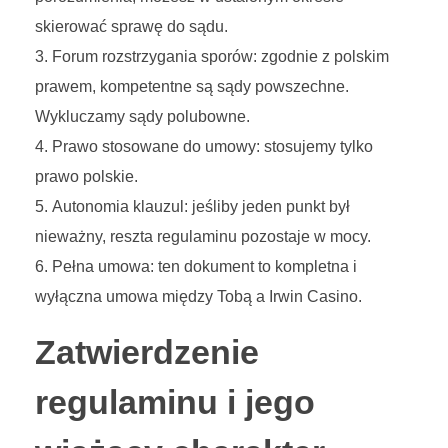
skierować sprawę do sądu.
Forum rozstrzygania sporów: zgodnie z polskim
prawem, kompetentne są sądy powszechne.
Wykluczamy sądy polubowne.
Prawo stosowane do umowy: stosujemy tylko
prawo polskie.
Autonomia klauzul: jeśliby jeden punkt był
nieważny, reszta regulaminu pozostaje w mocy.
Pełna umowa: ten dokument to kompletna i
wyłączna umowa między Tobą a Irwin Casino.
Zatwierdzenie
regulaminu i jego