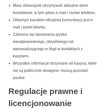
Masz obowiązek utrzymywać aktualne dane
kontaktowe, w tym adres e-mail i numer telefonu.
Głównym kanałem oficjalnej komunikacji jest e-
mail i panel klienta.
Zabrania się stosowania języka
nieodpowiedniego, obraźliwego lub
wprowadzającego w błąd w kontaktach z
kasynem.
Wszystkie informacje otrzymane od kasyna, które
nie są publicznie dostępne, muszą pozostać
poufne.
Regulacje prawne i
licencjonowanie