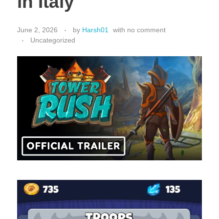
in Italy
June 2, 2026
by
Harsh01
with
no comment
Uncategorized