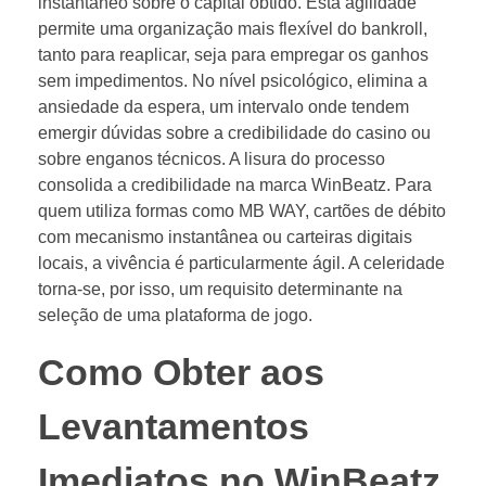
instantâneo sobre o capital obtido. Esta agilidade
permite uma organização mais flexível do bankroll,
tanto para reaplicar, seja para empregar os ganhos
sem impedimentos. No nível psicológico, elimina a
ansiedade da espera, um intervalo onde tendem
emergir dúvidas sobre a credibilidade do casino ou
sobre enganos técnicos. A lisura do processo
consolida a credibilidade na marca WinBeatz. Para
quem utiliza formas como MB WAY, cartões de débito
com mecanismo instantânea ou carteiras digitais
locais, a vivência é particularmente ágil. A celeridade
torna-se, por isso, um requisito determinante na
seleção de uma plataforma de jogo.
Como Obter aos
Levantamentos
Imediatos no WinBeatz