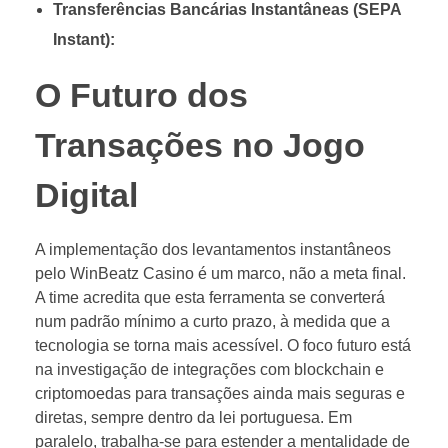
Transferências Bancárias Instantâneas (SEPA
Instant):
O Futuro dos
Transações no Jogo
Digital
A implementação dos levantamentos instantâneos
pelo WinBeatz Casino é um marco, não a meta final.
A time acredita que esta ferramenta se converterá
num padrão mínimo a curto prazo, à medida que a
tecnologia se torna mais acessível. O foco futuro está
na investigação de integrações com blockchain e
criptomoedas para transações ainda mais seguras e
diretas, sempre dentro da lei portuguesa. Em
paralelo, trabalha-se para estender a mentalidade de