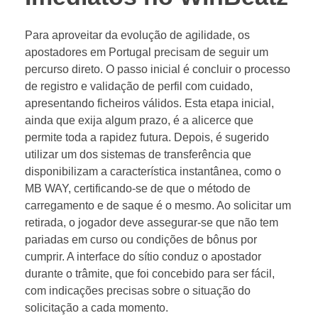
Para aproveitar da evolução de agilidade, os
apostadores em Portugal precisam de seguir um
percurso direto. O passo inicial é concluir o processo
de registro e validação de perfil com cuidado,
apresentando ficheiros válidos. Esta etapa inicial,
ainda que exija algum prazo, é a alicerce que
permite toda a rapidez futura. Depois, é sugerido
utilizar um dos sistemas de transferência que
disponibilizam a característica instantânea, como o
MB WAY, certificando-se de que o método de
carregamento e de saque é o mesmo. Ao solicitar um
retirada, o jogador deve assegurar-se que não tem
pariadas em curso ou condições de bônus por
cumprir. A interface do sítio conduz o apostador
durante o trâmite, que foi concebido para ser fácil,
com indicações precisas sobre o situação do
solicitação a cada momento.