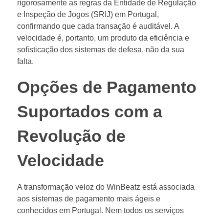
rigorosamente as regras da Entidade de Regulação
e Inspeção de Jogos (SRIJ) em Portugal,
confirmando que cada transação é auditável. A
velocidade é, portanto, um produto da eficiência e
sofisticação dos sistemas de defesa, não da sua
falta.
Opções de Pagamento
Suportados com a
Revolução de
Velocidade
A transformação veloz do WinBeatz está associada
aos sistemas de pagamento mais ágeis e
conhecidos em Portugal. Nem todos os serviços