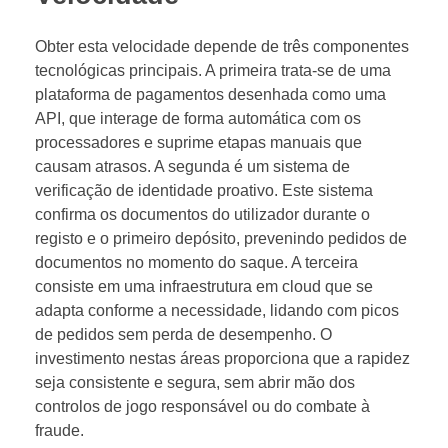
Obter esta velocidade depende de três componentes
tecnológicas principais. A primeira trata-se de uma
plataforma de pagamentos desenhada como uma
API, que interage de forma automática com os
processadores e suprime etapas manuais que
causam atrasos. A segunda é um sistema de
verificação de identidade proativo. Este sistema
confirma os documentos do utilizador durante o
registo e o primeiro depósito, prevenindo pedidos de
documentos no momento do saque. A terceira
consiste em uma infraestrutura em cloud que se
adapta conforme a necessidade, lidando com picos
de pedidos sem perda de desempenho. O
investimento nestas áreas proporciona que a rapidez
seja consistente e segura, sem abrir mão dos
controlos de jogo responsável ou do combate à
fraude.