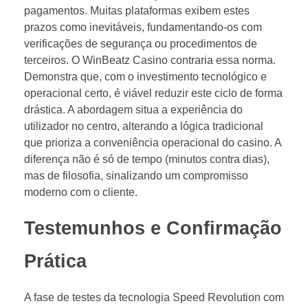
pagamentos. Muitas plataformas exibem estes
prazos como inevitáveis, fundamentando-os com
verificações de segurança ou procedimentos de
terceiros. O WinBeatz Casino contraria essa norma.
Demonstra que, com o investimento tecnológico e
operacional certo, é viável reduzir este ciclo de forma
drástica. A abordagem situa a experiência do
utilizador no centro, alterando a lógica tradicional
que prioriza a conveniência operacional do casino. A
diferença não é só de tempo (minutos contra dias),
mas de filosofia, sinalizando um compromisso
moderno com o cliente.
Testemunhos e Confirmação
Prática
A fase de testes da tecnologia Speed Revolution com