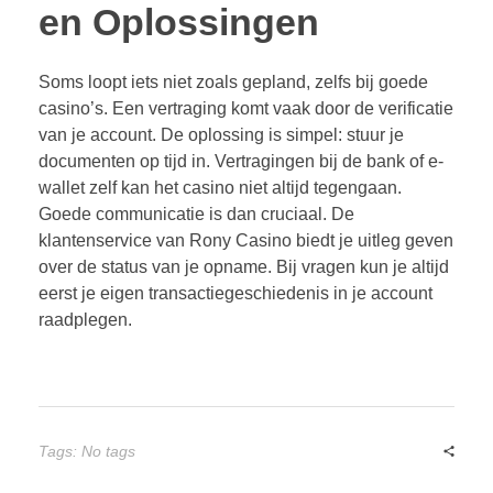
en Oplossingen
Soms loopt iets niet zoals gepland, zelfs bij goede
casino’s. Een vertraging komt vaak door de verificatie
van je account. De oplossing is simpel: stuur je
documenten op tijd in. Vertragingen bij de bank of e-
wallet zelf kan het casino niet altijd tegengaan.
Goede communicatie is dan cruciaal. De
klantenservice van Rony Casino biedt je uitleg geven
over de status van je opname. Bij vragen kun je altijd
eerst je eigen transactiegeschiedenis in je account
raadplegen.
Tags: No tags