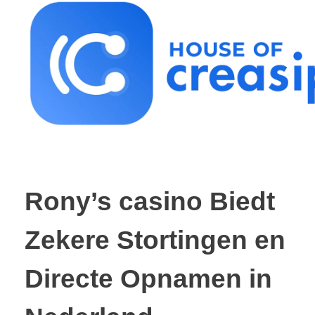
Best Influencer Marketing Agency
Rony’s casino Biedt
Zekere Stortingen en
Directe Opnamen in