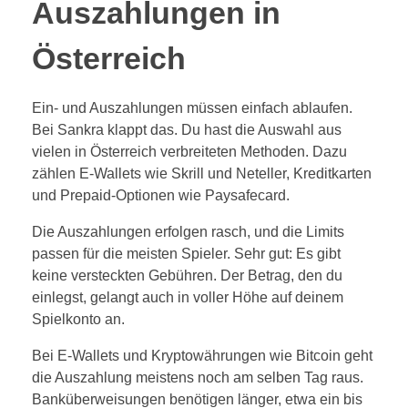
Auszahlungen in
Österreich
Ein- und Auszahlungen müssen einfach ablaufen.
Bei Sankra klappt das. Du hast die Auswahl aus
vielen in Österreich verbreiteten Methoden. Dazu
zählen E-Wallets wie Skrill und Neteller, Kreditkarten
und Prepaid-Optionen wie Paysafecard.
Die Auszahlungen erfolgen rasch, und die Limits
passen für die meisten Spieler. Sehr gut: Es gibt
keine versteckten Gebühren. Der Betrag, den du
einlegst, gelangt auch in voller Höhe auf deinem
Spielkonto an.
Bei E-Wallets und Kryptowährungen wie Bitcoin geht
die Auszahlung meistens noch am selben Tag raus.
Banküberweisungen benötigen länger, etwa ein bis