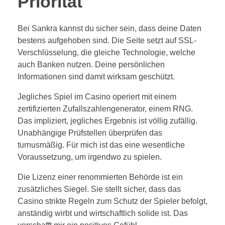
Priorität
Bei Sankra kannst du sicher sein, dass deine Daten
bestens aufgehoben sind. Die Seite setzt auf SSL-
Verschlüsselung, die gleiche Technologie, welche
auch Banken nutzen. Deine persönlichen
Informationen sind damit wirksam geschützt.
Jegliches Spiel im Casino operiert mit einem
zertifizierten Zufallszahlengenerator, einem RNG.
Das impliziert, jegliches Ergebnis ist völlig zufällig.
Unabhängige Prüfstellen überprüfen das
turnusmäßig. Für mich ist das eine wesentliche
Voraussetzung, um irgendwo zu spielen.
Die Lizenz einer renommierten Behörde ist ein
zusätzliches Siegel. Sie stellt sicher, dass das
Casino strikte Regeln zum Schutz der Spieler befolgt,
anständig wirbt und wirtschaftlich solide ist. Das