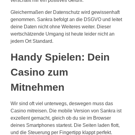
verschafft mir ein positives Gefühl.
Gleichermaßen der Datenschutz wird gewissenhaft
genommen. Sankra befolgt an die DSGVO und leitet
deine Daten nicht ohne Weiteres weiter. Dieser
wertschätzende Umgang ist heute leider nicht an
jedem Ort Standard.
Handy Spielen: Dein
Casino zum
Mitnehmen
Wir sind oft viel unterwegs, deswegen muss das
Casino mitreisen. Die mobile Version von Sankra ist
exzellent gemacht, gleich ob du sie im Browser
deines Smartphones startest. Die Seiten laden flott,
und die Steuerung per Fingertipp klappt perfekt.