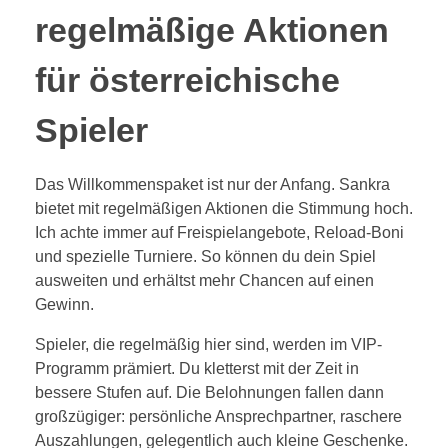
regelmäßige Aktionen
für österreichische
Spieler
Das Willkommenspaket ist nur der Anfang. Sankra
bietet mit regelmäßigen Aktionen die Stimmung hoch.
Ich achte immer auf Freispielangebote, Reload-Boni
und spezielle Turniere. So können du dein Spiel
ausweiten und erhältst mehr Chancen auf einen
Gewinn.
Spieler, die regelmäßig hier sind, werden im VIP-
Programm prämiert. Du kletterst mit der Zeit in
bessere Stufen auf. Die Belohnungen fallen dann
großzügiger: persönliche Ansprechpartner, raschere
Auszahlungen, gelegentlich auch kleine Geschenke.