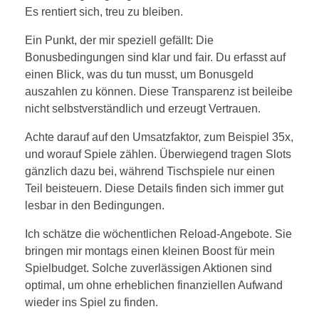
Es rentiert sich, treu zu bleiben.
Ein Punkt, der mir speziell gefällt: Die
Bonusbedingungen sind klar und fair. Du erfasst auf
einen Blick, was du tun musst, um Bonusgeld
auszahlen zu können. Diese Transparenz ist beileibe
nicht selbstverständlich und erzeugt Vertrauen.
Achte darauf auf den Umsatzfaktor, zum Beispiel 35x,
und worauf Spiele zählen. Überwiegend tragen Slots
gänzlich dazu bei, während Tischspiele nur einen
Teil beisteuern. Diese Details finden sich immer gut
lesbar in den Bedingungen.
Ich schätze die wöchentlichen Reload-Angebote. Sie
bringen mir montags einen kleinen Boost für mein
Spielbudget. Solche zuverlässigen Aktionen sind
optimal, um ohne erheblichen finanziellen Aufwand
wieder ins Spiel zu finden.