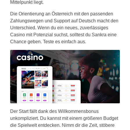
Mittelpunkt liegt.
Die Orientierung an Österreich mit den passenden
Zahlungswegen und Support auf Deutsch macht den
Unterschied. Wenn du ein neues, zuverlässiges
Casino mit Potenzial suchst, solltest du Sankra eine
Chance geben. Teste es einfach aus.
Der Start fällt dank des Willkommensbonus
unkompliziert. Du kannst mit einem größeren Budget
die Spielwelt entdecken. Nimm dir die Zeit, stöbere