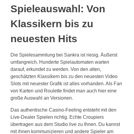
Spieleauswahl: Von
Klassikern bis zu
neuesten Hits
Die Spielesammlung bei Sankra ist riesig. Äußerst
umfangreich. Hunderte Spielautomaten warten
darauf, erkundet zu werden. Von den alten,
geschätzten Klassikern bis zu den neuesten Video
Slots mit neuester Grafik ist alles vorhanden. Als Fan
von Karten und Roulette findet man auch hier eine
große Auswahl an Versionen.
Das authentische Casino-Feeling entsteht mit den
Live-Dealer Spielen richtig. Echte Croupiers
übertragen aus dem Studio live zu Ihnen. Du kannst
mit ihnen kommunizieren und andere Spieler am