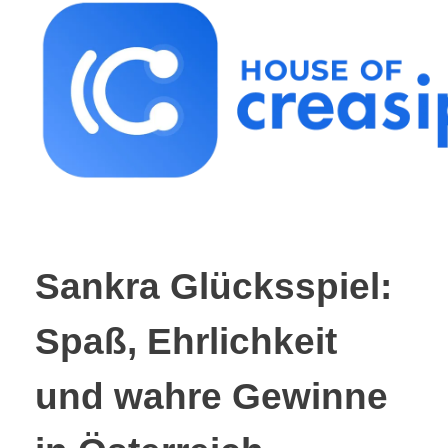
Best Influencer Marketing Agency
Sankra Glücksspiel:
Spaß, Ehrlichkeit
und wahre Gewinne