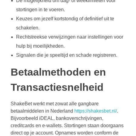
De mogelijkheid om dag- of weeklimieten voor
stortingen in te voeren.
Keuzes om jezelf kortstondig of definitief uit te
schakelen.
Rechtstreekse verwijzingen naar instellingen voor
hulp bij moeilijkheden.
Signalen die je speeltijd en schade registreren.
Betaalmethoden en
Transactiesnelheid
ShakeBet werkt met zowat alle gangbare
betaalmiddelen in Nederland
https://shakesbet.nl/
.
Bijvoorbeeld iDEAL, bankoverschrijvingen,
creditcards en e-wallets. Stortingen staan doorgaans
direct op je account. Opnames worden conform de