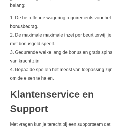
belang:
De betreffende wagering requirements voor het
bonusbedrag.
De maximale maximale inzet per beurt terwijl je
met bonusgeld speelt.
Gedurende welke lang de bonus en gratis spins
van kracht zijn.
Bepaalde spellen het meest van toepassing zijn
om de eisen te halen.
Klantenservice en
Support
Met vragen kun je terecht bij een supportteam dat