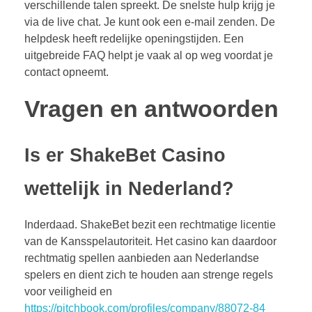
verschillende talen spreekt. De snelste hulp krijg je
via de live chat. Je kunt ook een e-mail zenden. De
helpdesk heeft redelijke openingstijden. Een
uitgebreide FAQ helpt je vaak al op weg voordat je
contact opneemt.
Vragen en antwoorden
Is er ShakeBet Casino
wettelijk in Nederland?
Inderdaad. ShakeBet bezit een rechtmatige licentie
van de Kansspelautoriteit. Het casino kan daardoor
rechtmatig spellen aanbieden aan Nederlandse
spelers en dient zich te houden aan strenge regels
voor veiligheid en
https://pitchbook.com/profiles/company/88072-84