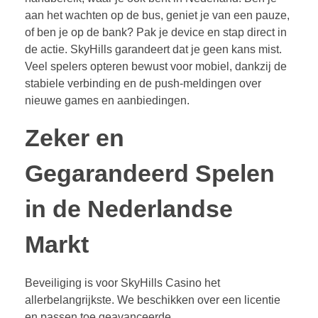
aan het wachten op de bus, geniet je van een pauze,
of ben je op de bank? Pak je device en stap direct in
de actie. SkyHills garandeert dat je geen kans mist.
Veel spelers opteren bewust voor mobiel, dankzij de
stabiele verbinding en de push-meldingen over
nieuwe games en aanbiedingen.
Zeker en
Gegarandeerd Spelen
in de Nederlandse
Markt
Beveiliging is voor SkyHills Casino het
allerbelangrijkste. We beschikken over een licentie
en passen toe geavanceerde