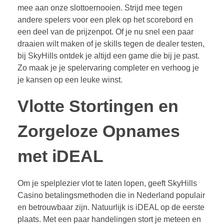
mee aan onze slottoernooien. Strijd mee tegen
andere spelers voor een plek op het scorebord en
een deel van de prijzenpot. Of je nu snel een paar
draaien wilt maken of je skills tegen de dealer testen,
bij SkyHills ontdek je altijd een game die bij je past.
Zo maak je je spelervaring completer en verhoog je
je kansen op een leuke winst.
Vlotte Stortingen en
Zorgeloze Opnames
met iDEAL
Om je spelplezier vlot te laten lopen, geeft SkyHills
Casino betalingsmethoden die in Nederland populair
en betrouwbaar zijn. Natuurlijk is iDEAL op de eerste
plaats. Met een paar handelingen stort je meteen en