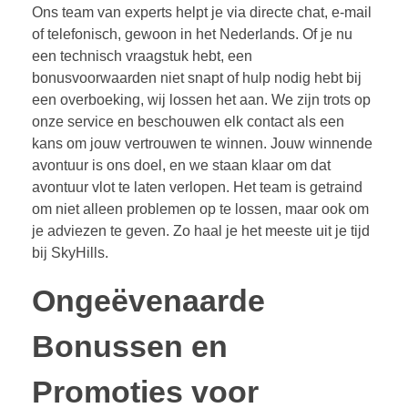
Ons team van experts helpt je via directe chat, e-mail
of telefonisch, gewoon in het Nederlands. Of je nu
een technisch vraagstuk hebt, een
bonusvoorwaarden niet snapt of hulp nodig hebt bij
een overboeking, wij lossen het aan. We zijn trots op
onze service en beschouwen elk contact als een
kans om jouw vertrouwen te winnen. Jouw winnende
avontuur is ons doel, en we staan klaar om dat
avontuur vlot te laten verlopen. Het team is getraind
om niet alleen problemen op te lossen, maar ook om
je adviezen te geven. Zo haal je het meeste uit je tijd
bij SkyHills.
Ongeëvenaarde
Bonussen en
Promoties voor