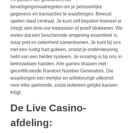
beveiligingsmaatregelen om je persoonlijke
gegevens en transacties te waarborgen. Bewust
spelen staat centraal. Je kunt zelf bepalen hoeveel je
inlegt, een time-out toepassen of jezelf blokkeren. We
weten dat een beschermde omgeving essentieel is,
waar pret en zekerheid samenkomen. Je kunt bij ons
met een rustig hart gokken, omdat je ondersteuning
hebt van een helder systeem. Je ervaring is bij ons in
betrouwbare handen. Alle games draaien met
gecertificeerde Random Number Generators. Die
waarborgen een eerlijke en willekeurige uitkomst
voor elke spelronde, zodat iedereen gelijke kansen
krijgt.
De Live Casino-
afdeling: