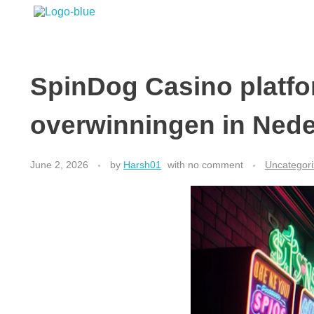
Best Influencer Marketing Agency
SpinDog Casino platfo
overwinningen in Nede
June 2, 2026
by
Harsh01
with
no comment
Uncategor