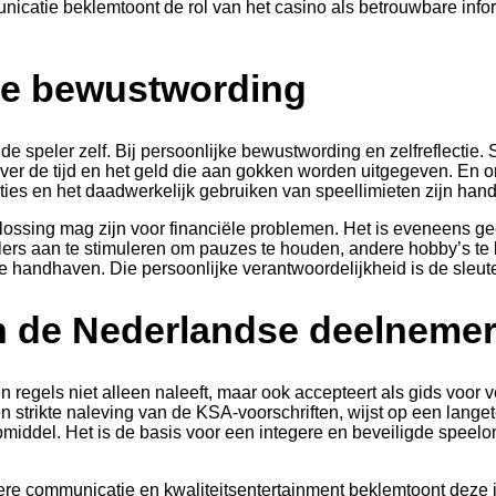
catie beklemtoont de rol van het casino als betrouwbare inform
le bewustwording
 de speler zelf. Bij persoonlijke bewustwording en zelfreflecti
over de tijd en het geld die aan gokken worden uitgegeven. En o
cties en het daadwerkelijk gebruiken van speellimieten zijn han
lossing mag zijn voor financiële problemen. Het is eveneens g
s aan te stimuleren om pauzes te houden, andere hobby’s te bli
te handhaven. Die persoonlijke verantwoordelijkheid is de sleut
n de Nederlandse deelneme
 regels niet alleen naleeft, maar ook accepteert als gids voo
 strikte naleving van de KSA-voorschriften, wijst op een lange
pmiddel. Het is de basis voor een integere en beveiligde spe
re communicatie en kwaliteitsentertainment beklemtoont deze in