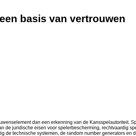
 een basis van vertrouwen
uwenselement dan een erkenning van de Kansspelautoriteit. Spin
 de juridische eisen voor spelerbescherming, rechtvaardig spel e
ig de technische systemen, de random number generators en d