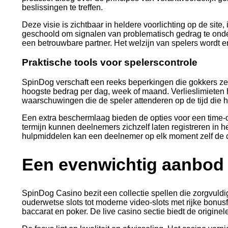
beslissingen te treffen.
Deze visie is zichtbaar in heldere voorlichting op de sit
geschoold om signalen van problematisch gedrag te onder
een betrouwbare partner. Het welzijn van spelers wordt e
Praktische tools voor spelerscontrole
SpinDog verschaft een reeks beperkingen die gokkers zel
hoogste bedrag per dag, week of maand. Verlieslimieten h
waarschuwingen die de speler attenderen op de tijd die hi
Een extra beschermlaag bieden de opties voor een time-ou
termijn kunnen deelnemers zichzelf laten registreren in he
hulpmiddelen kan een deelnemer op elk moment zelf de 
Een evenwichtig aanbod 
SpinDog Casino bezit een collectie spellen die zorgvul
ouderwetse slots tot moderne video-slots met rijke bonusf
baccarat en poker. De live casino sectie biedt de originel