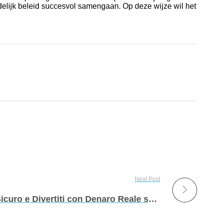
elijk beleid succesvol samengaan. Op deze wijze wil het
Next Post
Gioca al Casinò in Modo Sicuro e Divertiti con Denaro Reale su National Casino in Italia