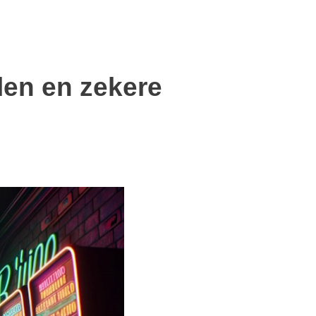
len en zekere