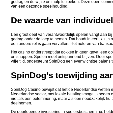
gedrag en de wijze om hulp te zoeken. Deze open communi
van een gezonde speelhouding.
De waarde van individue
Een groot deel van verantwoordelijk spelen vangt aan bij
gedrag onder de loep te nemen. Dat houdt in eerlijk zijn 
een andere rol is gaan vervullen. Het noteren van transa
Het casino onderstreept dat gokken in geen geval een op
ontsnappen. Spelen moet ontspannend blijven. Door speler
vrije tijd, ondersteunt SpinDog een evenwichtige balans 
SpinDog’s toewijding aa
SpinDog Casino bewijst dat het de Nederlandse wetten en
Nederlandse sector, met lokale betalingsmogelijkheden en
niet als een belemmering, maar als een noodzakelijk hul
deelnemen.
De doorlopende investering in spelersbescherming, helde