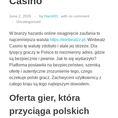
Casino
June 2, 2026
by
Harsh01
with
no comment
Uncategorized
W branży hazardu online osiągnięcie zaufania to
najcenniejsza waluta
https://winbeatzz.pl
. Winbeatz
Casino tę walutę zdobyło i stale jej strzeże. Dla
tysięcy graczy w Polsce to niezmienny adres, gdzie
są bezpiecznie i pewnie. Jak to się wydarzyło?
Platforma postawiła na bezpieczeństwo, szeroką
ofertę i autentyczne zrozumienie tego, czego
oczekuje polski gracz. Zachwyceni użytkownicy z
całego kraju są tego najlepszym dowodem.
Oferta gier, która
przyciąga polskich