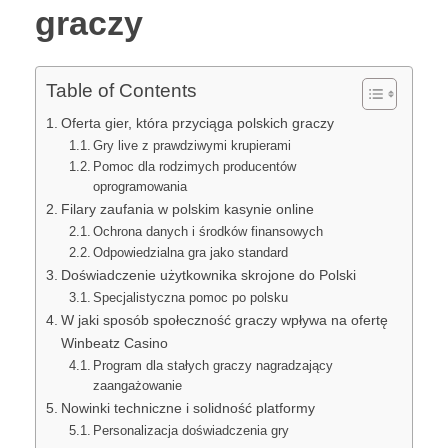
graczy
Table of Contents
Oferta gier, która przyciąga polskich graczy
Gry live z prawdziwymi krupierami
Pomoc dla rodzimych producentów
oprogramowania
Filary zaufania w polskim kasynie online
Ochrona danych i środków finansowych
Odpowiedzialna gra jako standard
Doświadczenie użytkownika skrojone do Polski
Specjalistyczna pomoc po polsku
W jaki sposób społeczność graczy wpływa na ofertę
Winbeatz Casino
Program dla stałych graczy nagradzający
zaangażowanie
Nowinki techniczne i solidność platformy
Personalizacja doświadczenia gry