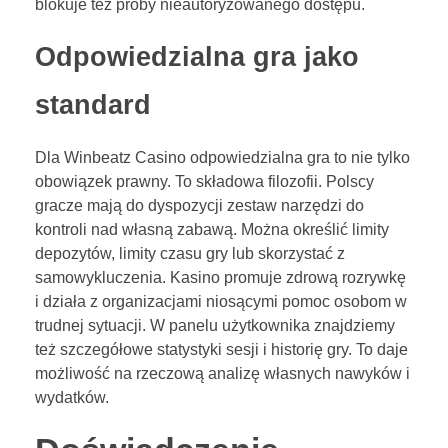
blokuje też próby nieautoryzowanego dostępu.
Odpowiedzialna gra jako
standard
Dla Winbeatz Casino odpowiedzialna gra to nie tylko
obowiązek prawny. To składowa filozofii. Polscy
gracze mają do dyspozycji zestaw narzędzi do
kontroli nad własną zabawą. Można określić limity
depozytów, limity czasu gry lub skorzystać z
samowykluczenia. Kasino promuje zdrową rozrywkę
i działa z organizacjami niosącymi pomoc osobom w
trudnej sytuacji. W panelu użytkownika znajdziemy
też szczegółowe statystyki sesji i historię gry. To daje
możliwość na rzeczową analizę własnych nawyków i
wydatków.