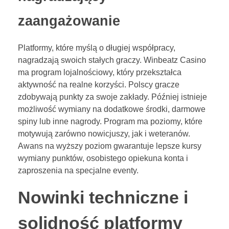
zaangażowanie
Platformy, które myślą o długiej współpracy,
nagradzają swoich stałych graczy. Winbeatz Casino
ma program lojalnościowy, który przekształca
aktywność na realne korzyści. Polscy gracze
zdobywają punkty za swoje zakłady. Później istnieje
możliwość wymiany na dodatkowe środki, darmowe
spiny lub inne nagrody. Program ma poziomy, które
motywują zarówno nowicjuszy, jak i weteranów.
Awans na wyższy poziom gwarantuje lepsze kursy
wymiany punktów, osobistego opiekuna konta i
zaproszenia na specjalne eventy.
Nowinki techniczne i
solidność platformy