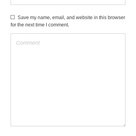
Save my name, email, and website in this browser
for the next time I comment.