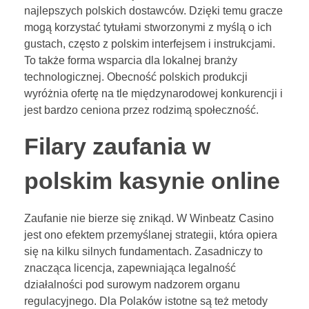
najlepszych polskich dostawców. Dzięki temu gracze
mogą korzystać tytułami stworzonymi z myślą o ich
gustach, często z polskim interfejsem i instrukcjami.
To także forma wsparcia dla lokalnej branży
technologicznej. Obecność polskich produkcji
wyróżnia ofertę na tle międzynarodowej konkurencji i
jest bardzo ceniona przez rodzimą społeczność.
Filary zaufania w
polskim kasynie online
Zaufanie nie bierze się znikąd. W Winbeatz Casino
jest ono efektem przemyślanej strategii, która opiera
się na kilku silnych fundamentach. Zasadniczy to
znacząca licencja, zapewniająca legalność
działalności pod surowym nadzorem organu
regulacyjnego. Dla Polaków istotne są też metody