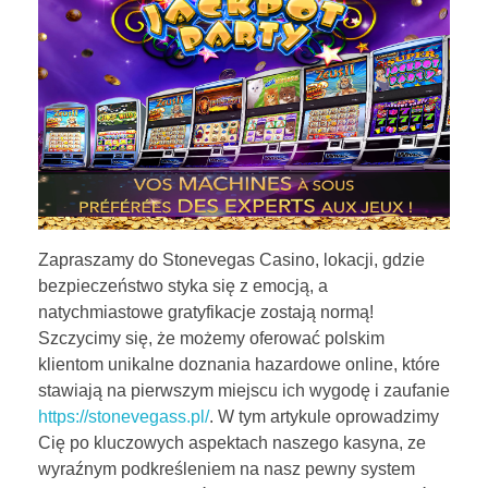
Zapraszamy do Stonevegas Casino, lokacji, gdzie
bezpieczeństwo styka się z emocją, a
natychmiastowe gratyfikacje zostają normą!
Szczycimy się, że możemy oferować polskim
klientom unikalne doznania hazardowe online, które
stawiają na pierwszym miejscu ich wygodę i zaufanie
https://stonevegass.pl/
. W tym artykule oprowadzimy
Cię po kluczowych aspektach naszego kasyna, ze
wyraźnym podkreśleniem na nasz pewny system