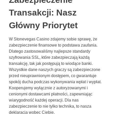
Transakcji: Nasz
Główny Priorytet
W Stonevegas Casino zdajemy sobie sprawę, że
zabezpieczenie finansowe to podstawa zaufania.
Dlatego zastosowaliśmy najlepsze standardy
szyfrowania SSL, które zabezpieczają każdą
transakcję, tak jak postępują to wiodące banki.
Wszystkie dane naszych graczy są zabezpieczone
przed nieuprawnionym dostępem, co gwarantuje
spokój ducha podczas wykonywania wpłat i wypłat.
Kooperujemy wyłącznie z autoryzowanymi i
cenionymi dostawcami płatności, zapewniając
wiarygodność każdej operacji. Dla nas
zabezpieczenie to nie tylko technika, to nasza
deklaracja wobec Ciebie.