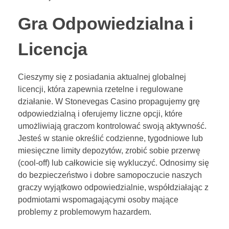
Gra Odpowiedzialna i
Licencja
Cieszymy się z posiadania aktualnej globalnej
licencji, która zapewnia rzetelne i regulowane
działanie. W Stonevegas Casino propagujemy grę
odpowiedzialną i oferujemy liczne opcji, które
umożliwiają graczom kontrolować swoją aktywność.
Jesteś w stanie określić codzienne, tygodniowe lub
miesięczne limity depozytów, zrobić sobie przerwę
(cool-off) lub całkowicie się wykluczyć. Odnosimy się
do bezpieczeństwo i dobre samopoczucie naszych
graczy wyjątkowo odpowiedzialnie, współdziałając z
podmiotami wspomagającymi osoby mające
problemy z problemowym hazardem.