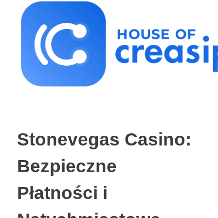
Best Influencer Marketing Agency
Stonevegas Casino:
Bezpieczne
Płatności i