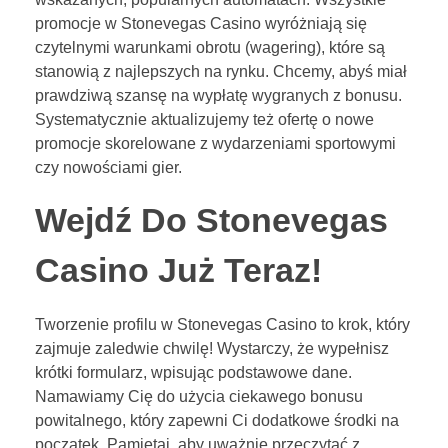
promocje w Stonevegas Casino wyróżniają się
czytelnymi warunkami obrotu (wagering), które są
stanowią z najlepszych na rynku. Chcemy, abyś miał
prawdziwą szansę na wypłatę wygranych z bonusu.
Systematycznie aktualizujemy też ofertę o nowe
promocje skorelowane z wydarzeniami sportowymi
czy nowościami gier.
Wejdź Do Stonevegas
Casino Już Teraz!
Tworzenie profilu w Stonevegas Casino to krok, który
zajmuje zaledwie chwilę! Wystarczy, że wypełnisz
krótki formularz, wpisując podstawowe dane.
Namawiamy Cię do użycia ciekawego bonusu
powitalnego, który zapewni Ci dodatkowe środki na
początek. Pamiętaj, aby uważnie przeczytać z