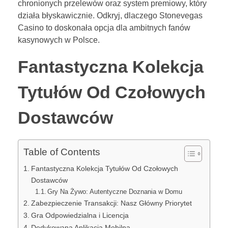
chronionych przelewów oraz system premiowy, który
działa błyskawicznie. Odkryj, dlaczego Stonevegas
Casino to doskonała opcja dla ambitnych fanów
kasynowych w Polsce.
Fantastyczna Kolekcja
Tytułów Od Czołowych
Dostawców
Table of Contents
Fantastyczna Kolekcja Tytułów Od Czołowych
Dostawców
Gry Na Żywo: Autentyczne Doznania w Domu
Zabezpieczenie Transakcji: Nasz Główny Priorytet
Gra Odpowiedzialna i Licencja
Dedykowana Aplikacja Mobilna