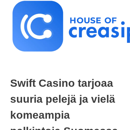
Best Influencer Marketing Agency
Swift Casino tarjoaa
suuria pelejä ja vielä
komeampia