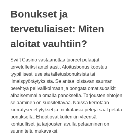
Bonukset ja
tervetuliaiset: Miten
aloitat vauhtiin?
Swift Casino vastaanottaa tuoreet pelaajat
tervetulleiksi anteliaasti. Aloitusbonus koostuu
tyypillisesti useista talletusbonuksista tai
ilmaispyöräytyksistä. Se antaa loistavan sauman
perehtyä pelivalikoimaan ja bongata omat suosikit
alhaisemmalla omalla panoksella. Tarjousten ehtojen
selaaminen on suositeltavaa. Näissä kerrotaan
kierrätysedellytykset ja minkälaisia pelejä saat pelata
bonuksella. Ehdot ovat kuitenkin yleensä
kohtuulliset, ja tarjousten avulla pelaaminen on
suunniteltu mukavaksi.