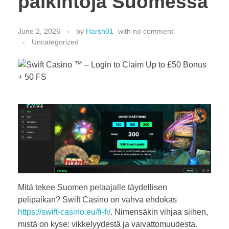
palkintoja Suomessa
June 2, 2026
by
Harsh01
with
no comment
Uncategorized
Mitä tekee Suomen pelaajalle täydellisen
pelipaikan? Swift Casino on vahva ehdokas
https://swift-casino.eu/fi-fi/
. Nimensäkin vihjaa siihen,
mistä on kyse: vikkelyydestä ja vaivattomuudesta.