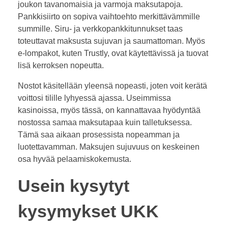
joukon tavanomaisia ja varmoja maksutapoja.
Pankkisiirto on sopiva vaihtoehto merkittävämmille
summille. Siru- ja verkkopankkitunnukset taas
toteuttavat maksusta sujuvan ja saumattoman. Myös
e-lompakot, kuten Trustly, ovat käytettävissä ja tuovat
lisä kerroksen nopeutta.
Nostot käsitellään yleensä nopeasti, joten voit kerätä
voittosi tilille lyhyessä ajassa. Useimmissa
kasinoissa, myös tässä, on kannattavaa hyödyntää
nostossa samaa maksutapaa kuin talletuksessa.
Tämä saa aikaan prosessista nopeamman ja
luotettavamman. Maksujen sujuvuus on keskeinen
osa hyvää pelaamiskokemusta.
Usein kysytyt
kysymykset UKK