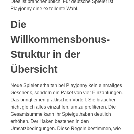
Dies ist branchenüblich. Für deutsche Spieler ist
Playjonny eine exzellente Wahl.
Die
Willkommensbonus-
Struktur in der
Übersicht
Neue Spieler erhalten bei Playjonny kein einmaliges
Geschenk, sondern ein Paket von vier Einzahlungen.
Das bringt einen praktischen Vorteil: Sie brauchen
nicht gleich alles einzahlen, um zu profitieren. Die
Gesamtsumme kann Ihr Spielguthaben deutlich
erhöhen. Der Haken bestehen in den
Umsatzbedingungen. Diese Regeln bestimmen, wie