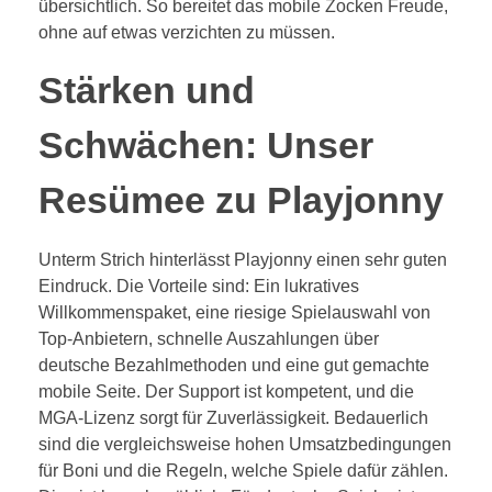
übersichtlich. So bereitet das mobile Zocken Freude,
ohne auf etwas verzichten zu müssen.
Stärken und
Schwächen: Unser
Resümee zu Playjonny
Unterm Strich hinterlässt Playjonny einen sehr guten
Eindruck. Die Vorteile sind: Ein lukratives
Willkommenspaket, eine riesige Spielauswahl von
Top-Anbietern, schnelle Auszahlungen über
deutsche Bezahlmethoden und eine gut gemachte
mobile Seite. Der Support ist kompetent, und die
MGA-Lizenz sorgt für Zuverlässigkeit. Bedauerlich
sind die vergleichsweise hohen Umsatzbedingungen
für Boni und die Regeln, welche Spiele dafür zählen.