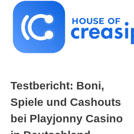
Best Influencer Marketing Agency
Testbericht: Boni,
Spiele und Cashouts
bei Playjonny Casino