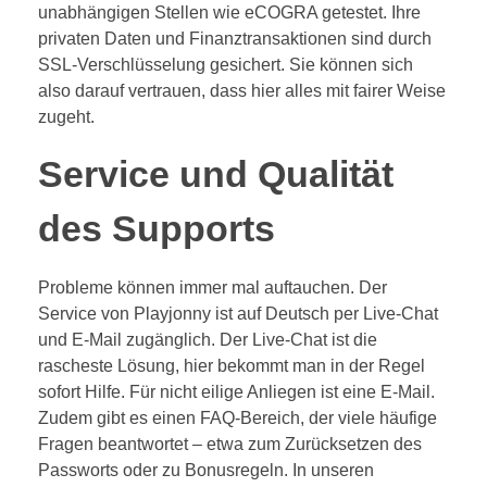
unabhängigen Stellen wie eCOGRA getestet. Ihre
privaten Daten und Finanztransaktionen sind durch
SSL-Verschlüsselung gesichert. Sie können sich
also darauf vertrauen, dass hier alles mit fairer Weise
zugeht.
Service und Qualität
des Supports
Probleme können immer mal auftauchen. Der
Service von Playjonny ist auf Deutsch per Live-Chat
und E-Mail zugänglich. Der Live-Chat ist die
rascheste Lösung, hier bekommt man in der Regel
sofort Hilfe. Für nicht eilige Anliegen ist eine E-Mail.
Zudem gibt es einen FAQ-Bereich, der viele häufige
Fragen beantwortet – etwa zum Zurücksetzen des
Passworts oder zu Bonusregeln. In unseren