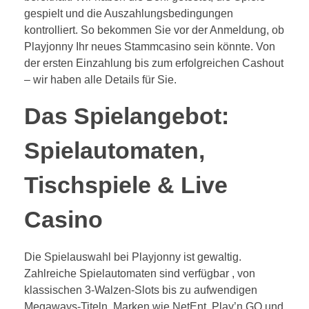
gespielt und die Auszahlungsbedingungen
kontrolliert. So bekommen Sie vor der Anmeldung, ob
Playjonny Ihr neues Stammcasino sein könnte. Von
der ersten Einzahlung bis zum erfolgreichen Cashout
– wir haben alle Details für Sie.
Das Spielangebot:
Spielautomaten,
Tischspiele & Live
Casino
Die Spielauswahl bei Playjonny ist gewaltig.
Zahlreiche Spielautomaten sind verfügbar , von
klassischen 3-Walzen-Slots bis zu aufwendigen
Megaways-Titeln. Marken wie NetEnt, Play’n GO und