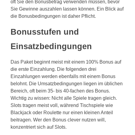
oft Sie den Bonusbetrag verwenden müssen, bevor
Sie Gewinne auszahlen lassen können. Ein Blick auf
die Bonusbedingungen ist daher Pflicht.
Bonusstufen und
Einsatzbedingungen
Das Paket beginnt meist mit einem 100% Bonus auf
die erste Einzahlung. Die folgenden drei
Einzahlungen werden ebenfalls mit einem Bonus
belohnt. Die Umsatzbedingungen liegen im üblichen
Bereich, oft beim 35- bis 40-fachen des Bonus.
Wichtig zu wissen: Nicht alle Spiele tragen gleich.
Slots tragen meist voll, während Tischspiele wie
Blackjack oder Roulette nur einen kleinen Anteil
beitragen. Wer den Bonus clever nutzen will,
konzentriert sich auf Slots.