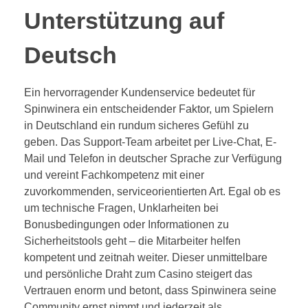
Unterstützung auf
Deutsch
Ein hervorragender Kundenservice bedeutet für
Spinwinera ein entscheidender Faktor, um Spielern
in Deutschland ein rundum sicheres Gefühl zu
geben. Das Support-Team arbeitet per Live-Chat, E-
Mail und Telefon in deutscher Sprache zur Verfügung
und vereint Fachkompetenz mit einer
zuvorkommenden, serviceorientierten Art. Egal ob es
um technische Fragen, Unklarheiten bei
Bonusbedingungen oder Informationen zu
Sicherheitstools geht – die Mitarbeiter helfen
kompetent und zeitnah weiter. Dieser unmittelbare
und persönliche Draht zum Casino steigert das
Vertrauen enorm und betont, dass Spinwinera seine
Community ernst nimmt und jederzeit als