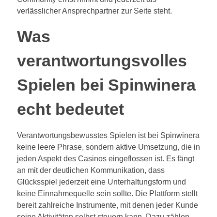
verlässlicher Ansprechpartner zur Seite steht.
Was
verantwortungsvolles
Spielen bei Spinwinera
echt bedeutet
Verantwortungsbewusstes Spielen ist bei Spinwinera
keine leere Phrase, sondern aktive Umsetzung, die in
jeden Aspekt des Casinos eingeflossen ist. Es fängt
an mit der deutlichen Kommunikation, dass
Glücksspiel jederzeit eine Unterhaltungsform und
keine Einnahmequelle sein sollte. Die Plattform stellt
bereit zahlreiche Instrumente, mit denen jeder Kunde
seine Aktivitäten selbst steuern kann. Dazu zählen