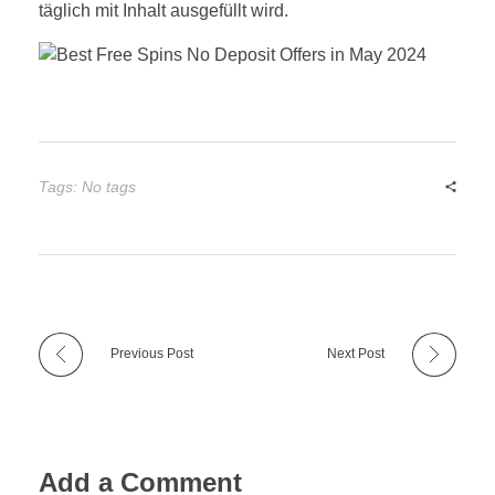
täglich mit Inhalt ausgefüllt wird.
Tags: No tags
Previous Post
Next Post
Add a Comment