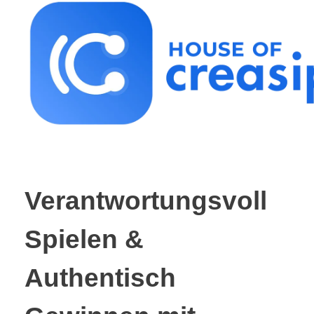
Best Influencer Marketing Agency
Verantwortungsvoll
Spielen &
Authentisch