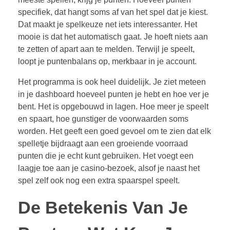
specifiek, dat hangt soms af van het spel dat je kiest.
Dat maakt je spelkeuze net iets interessanter. Het
mooie is dat het automatisch gaat. Je hoeft niets aan
te zetten of apart aan te melden. Terwijl je speelt,
loopt je puntenbalans op, merkbaar in je account.
Het programma is ook heel duidelijk. Je ziet meteen
in je dashboard hoeveel punten je hebt en hoe ver je
bent. Het is opgebouwd in lagen. Hoe meer je speelt
en spaart, hoe gunstiger de voorwaarden soms
worden. Het geeft een goed gevoel om te zien dat elk
spelletje bijdraagt aan een groeiende voorraad
punten die je echt kunt gebruiken. Het voegt een
laagje toe aan je casino-bezoek, alsof je naast het
spel zelf ook nog een extra spaarspel speelt.
De Betekenis Van Je