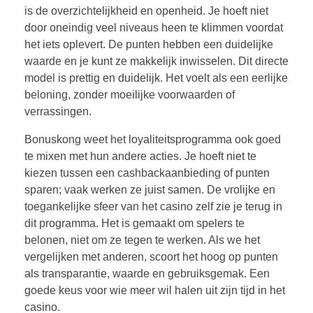
is de overzichtelijkheid en openheid. Je hoeft niet
door oneindig veel niveaus heen te klimmen voordat
het iets oplevert. De punten hebben een duidelijke
waarde en je kunt ze makkelijk inwisselen. Dit directe
model is prettig en duidelijk. Het voelt als een eerlijke
beloning, zonder moeilijke voorwaarden of
verrassingen.
Bonuskong weet het loyaliteitsprogramma ook goed
te mixen met hun andere acties. Je hoeft niet te
kiezen tussen een cashbackaanbieding of punten
sparen; vaak werken ze juist samen. De vrolijke en
toegankelijke sfeer van het casino zelf zie je terug in
dit programma. Het is gemaakt om spelers te
belonen, niet om ze tegen te werken. Als we het
vergelijken met anderen, scoort het hoog op punten
als transparantie, waarde en gebruiksgemak. Een
goede keus voor wie meer wil halen uit zijn tijd in het
casino.