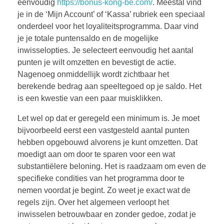
eenvoudig
https://bonus-kong-be.com/
. Meestal vind
je in de ‘Mijn Account’ of ‘Kassa’ rubriek een speciaal
onderdeel voor het loyaliteitsprogramma. Daar vind
je je totale puntensaldo en de mogelijke
inwisselopties. Je selecteert eenvoudig het aantal
punten je wilt omzetten en bevestigt de actie.
Nagenoeg onmiddellijk wordt zichtbaar het
berekende bedrag aan speeltegoed op je saldo. Het
is een kwestie van een paar muisklikken.
Let wel op dat er geregeld een minimum is. Je moet
bijvoorbeeld eerst een vastgesteld aantal punten
hebben opgebouwd alvorens je kunt omzetten. Dat
moedigt aan om door te sparen voor een wat
substantiëlere beloning. Het is raadzaam om even de
specifieke condities van het programma door te
nemen voordat je begint. Zo weet je exact wat de
regels zijn. Over het algemeen verloopt het
inwisselen betrouwbaar en zonder gedoe, zodat je