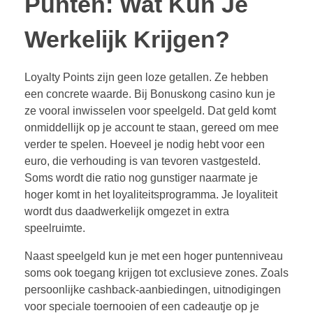
Punten: Wat Kun Je
Werkelijk Krijgen?
Loyalty Points zijn geen loze getallen. Ze hebben
een concrete waarde. Bij Bonuskong casino kun je
ze vooral inwisselen voor speelgeld. Dat geld komt
onmiddellijk op je account te staan, gereed om mee
verder te spelen. Hoeveel je nodig hebt voor een
euro, die verhouding is van tevoren vastgesteld.
Soms wordt die ratio nog gunstiger naarmate je
hoger komt in het loyaliteitsprogramma. Je loyaliteit
wordt dus daadwerkelijk omgezet in extra
speelruimte.
Naast speelgeld kun je met een hoger puntenniveau
soms ook toegang krijgen tot exclusieve zones. Zoals
persoonlijke cashback-aanbiedingen, uitnodigingen
voor speciale toernooien of een cadeautje op je