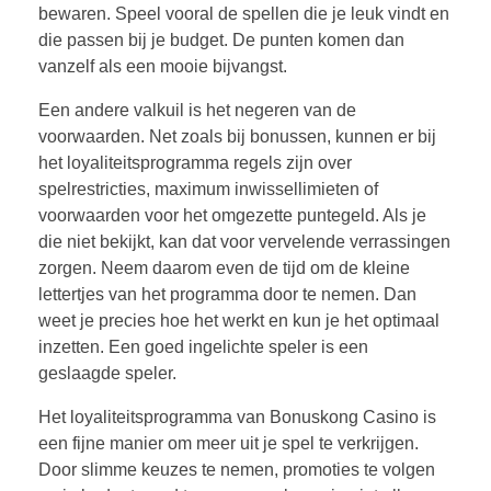
bewaren. Speel vooral de spellen die je leuk vindt en
die passen bij je budget. De punten komen dan
vanzelf als een mooie bijvangst.
Een andere valkuil is het negeren van de
voorwaarden. Net zoals bij bonussen, kunnen er bij
het loyaliteitsprogramma regels zijn over
spelrestricties, maximum inwissellimieten of
voorwaarden voor het omgezette puntegeld. Als je
die niet bekijkt, kan dat voor vervelende verrassingen
zorgen. Neem daarom even de tijd om de kleine
lettertjes van het programma door te nemen. Dan
weet je precies hoe het werkt en kun je het optimaal
inzetten. Een goed ingelichte speler is een
geslaagde speler.
Het loyaliteitsprogramma van Bonuskong Casino is
een fijne manier om meer uit je spel te verkrijgen.
Door slimme keuzes te nemen, promoties te volgen