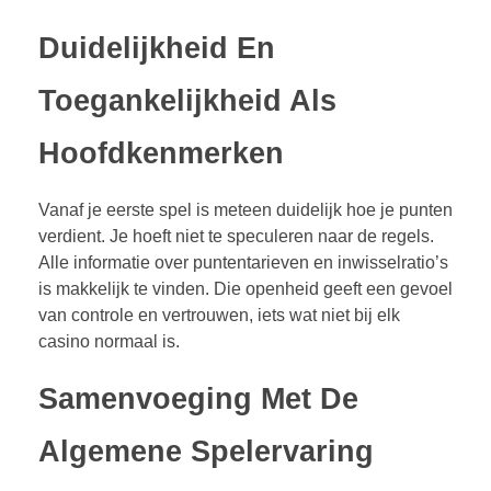
Duidelijkheid En
Toegankelijkheid Als
Hoofdkenmerken
Vanaf je eerste spel is meteen duidelijk hoe je punten
verdient. Je hoeft niet te speculeren naar de regels.
Alle informatie over puntentarieven en inwisselratio’s
is makkelijk te vinden. Die openheid geeft een gevoel
van controle en vertrouwen, iets wat niet bij elk
casino normaal is.
Samenvoeging Met De
Algemene Spelervaring