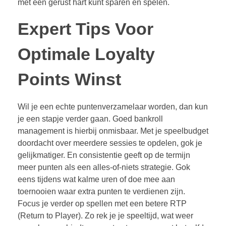
met een gerust hart kunt sparen en spelen.
Expert Tips Voor
Optimale Loyalty
Points Winst
Wil je een echte puntenverzamelaar worden, dan kun
je een stapje verder gaan. Goed bankroll
management is hierbij onmisbaar. Met je speelbudget
doordacht over meerdere sessies te opdelen, gok je
gelijkmatiger. En consistentie geeft op de termijn
meer punten als een alles-of-niets strategie. Gok
eens tijdens wat kalme uren of doe mee aan
toernooien waar extra punten te verdienen zijn.
Focus je verder op spellen met een betere RTP
(Return to Player). Zo rek je je speeltijd, wat weer