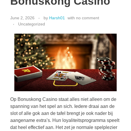
Bonuskong Casino
June 2, 2026
by
Harsh01
with
no comment
Uncategorized
Op Bonuskong Casino staat alles niet alleen om de
spanning van het spel an sich. Iedere draai aan de
slot of alle gok aan de tafel brengt je ook nader bij
aangename extra’s. Hun loyaliteitsprogramma speelt
dat heel effectief aan. Het zet je normale spelplezier