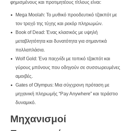
φημισμένους και προτιμητέους τίτλους είναι:
Mega Moolah: Το μυθικό προοδευτικό τζακπότ με
τον τροχό της τύχης και ρεκόρ πληρωμών.
Book of Dead: Ένας κλασικός με υψηλή
μεταβλητότητα και δυνατότητα για σημαντικά
πολλαπλάσια.
Wolf Gold: Ένα παιχνίδι με τοπικό τζακπότ και
γύρους μπόνους που οδηγούν σε συσσωρευμένες
αμοιβές.
Gates of Olympus: Μια σύγχρονη πρόταση με
μηχανική πληρωμής “Pay Anywhere” και τεράστιο
δυναμικό.
Μηχανισμοί