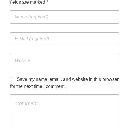
fields are marked *
Save my name, email, and website in this browser
for the next time I comment.