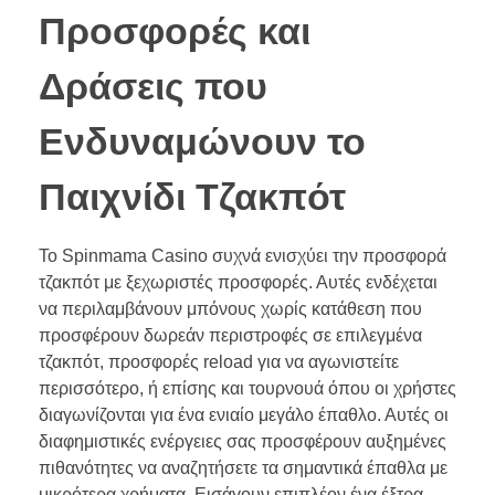
Προσφορές και
Δράσεις που
Ενδυναμώνουν το
Παιχνίδι Τζακπότ
Το Spinmama Casino συχνά ενισχύει την προσφορά
τζακπότ με ξεχωριστές προσφορές. Αυτές ενδέχεται
να περιλαμβάνουν μπόνους χωρίς κατάθεση που
προσφέρουν δωρεάν περιστροφές σε επιλεγμένα
τζακπότ, προσφορές reload για να αγωνιστείτε
περισσότερο, ή επίσης και τουρνουά όπου οι χρήστες
διαγωνίζονται για ένα ενιαίο μεγάλο έπαθλο. Αυτές οι
διαφημιστικές ενέργειες σας προσφέρουν αυξημένες
πιθανότητες να αναζητήσετε τα σημαντικά έπαθλα με
μικρότερα χρήματα. Εισάγουν επιπλέον ένα έξτρα