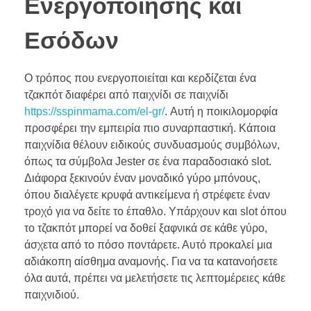
Ενεργοποίησης και
Εσόδων
Ο τρόπος που ενεργοποιείται και κερδίζεται ένα
τζακπότ διαφέρει από παιχνίδι σε παιχνίδι
https://sspinmama.com/el-gr/
. Αυτή η ποικιλομορφία
προσφέρει την εμπειρία πιο συναρπαστική. Κάποια
παιχνίδια θέλουν ειδικούς συνδυασμούς συμβόλων,
όπως τα σύμβολα Jester σε ένα παραδοσιακό slot.
Διάφορα ξεκινούν έναν μοναδικό γύρο μπόνους,
όπου διαλέγετε κρυφά αντικείμενα ή στρέφετε έναν
τροχό για να δείτε το έπαθλο. Υπάρχουν και slot όπου
το τζακπότ μπορεί να δοθεί ξαφνικά σε κάθε γύρο,
άσχετα από το πόσο ποντάρετε. Αυτό προκαλεί μια
αδιάκοπη αίσθημα αναμονής. Για να τα κατανοήσετε
όλα αυτά, πρέπει να μελετήσετε τις λεπτομέρειες κάθε
παιχνιδιού.