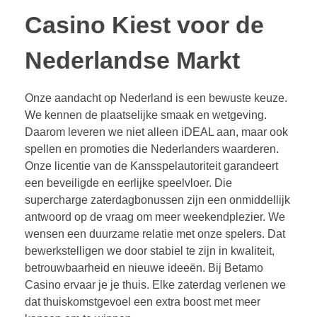
Casino Kiest voor de
Nederlandse Markt
Onze aandacht op Nederland is een bewuste keuze.
We kennen de plaatselijke smaak en wetgeving.
Daarom leveren we niet alleen iDEAL aan, maar ook
spellen en promoties die Nederlanders waarderen.
Onze licentie van de Kansspelautoriteit garandeert
een beveiligde en eerlijke speelvloer. Die
supercharge zaterdagbonussen zijn een onmiddellijk
antwoord op de vraag om meer weekendplezier. We
wensen een duurzame relatie met onze spelers. Dat
bewerkstelligen we door stabiel te zijn in kwaliteit,
betrouwbaarheid en nieuwe ideeën. Bij Betamo
Casino ervaar je je thuis. Elke zaterdag verlenen we
dat thuiskomstgevoel een extra boost met meer