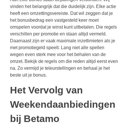
vinden het belangrijk dat die duidelijk zijn. Elke actie
heeft een omzettingsvereiste. Dat wil zeggen dat je
het bonusbedrag een vastgesteld keer moet
omspelen voordat je winst kunt uitbetalen. Die regels
verschillen per promotie en staan altijd vermeld.
Daarnaast zijn er vaak maximale inzetlimieten als je
met promotiegeld speelt. Lang niet alle spellen
wegen even sterk mee voor het behalen van de
omzet. Bekijk de regels om die reden altijd eerst even
na. Zo vermijd je teleurstellingen en behaal je het
beste uit je bonus.
Het Vervolg van
Weekendaanbiedingen
bij Betamo