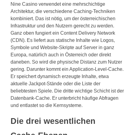
Nine Casino verwendet eine mehrschichtige
Architektur, die verschiedene Caching-Techniken
kombiniert. Das ist nötig, um der österreichischen
Infrastruktur und den Nutzern gerecht zu werden.
Ganz oben fungiert ein Content Delivery Network
(CDN). Es liefert aus statische Inhalte wie Logos,
Symbole und Website-Skripte auf Server in ganz
Europa, natürlich auch in Österreich oder direkt
daneben. So wird die physische Distanz zum Nutzer
gering. Darunter kommt ein Application-Level-Cache.
Er speichert dynamisch erzeugte Inhalte, etwa
aktuelle Jackpot-Stände oder die Liste der
beliebtesten Spiele. Die dritte wichtige Schicht ist der
Datenbank-Cache. Er unterbricht häufige Abfragen
und entlastet so die Kernsysteme.
Die drei wesentlichen