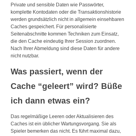
Private und sensible Daten wie Passwörter,
komplette Kontodaten oder die Transaktionshistorie
werden grundsätzlich nicht in allgemein einsehbaren
Caches gespeichert. Für personalisierte
Seitenabschnitte kommen Techniken zum Einsatz,
die den Cache eindeutig Ihrer Session zuordnen.
Nach Ihrer Abmeldung sind diese Daten für andere
nicht nutzbar.
Was passiert, wenn der
Cache “geleert” wird? Büße
ich dann etwas ein?
Das regelmäßige Leeren oder Aktualisieren des
Caches ist ein üblicher Wartungsvorgang. Sie als
Spieler bemerken das nicht. Es führt maximal dazu,