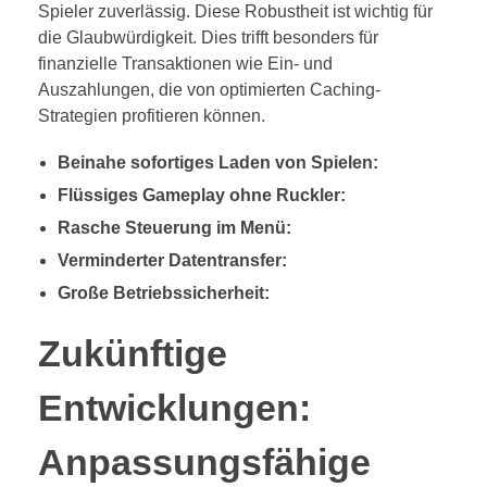
Spieler zuverlässig. Diese Robustheit ist wichtig für
die Glaubwürdigkeit. Dies trifft besonders für
finanzielle Transaktionen wie Ein- und
Auszahlungen, die von optimierten Caching-
Strategien profitieren können.
Beinahe sofortiges Laden von Spielen:
Flüssiges Gameplay ohne Ruckler:
Rasche Steuerung im Menü:
Verminderter Datentransfer:
Große Betriebssicherheit:
Zukünftige
Entwicklungen:
Anpassungsfähige