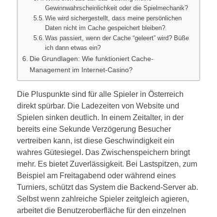
Gewinnwahrscheinlichkeit oder die Spielmechanik?
Wie wird sichergestellt, dass meine persönlichen
Daten nicht im Cache gespeichert bleiben?
Was passiert, wenn der Cache “geleert” wird? Büße
ich dann etwas ein?
Die Grundlagen: Wie funktioniert Cache-
Management im Internet-Casino?
Die Pluspunkte sind für alle Spieler in Österreich
direkt spürbar. Die Ladezeiten von Website und
Spielen sinken deutlich. In einem Zeitalter, in der
bereits eine Sekunde Verzögerung Besucher
vertreiben kann, ist diese Geschwindigkeit ein
wahres Gütesiegel. Das Zwischenspeichern bringt
mehr. Es bietet Zuverlässigkeit. Bei Lastspitzen, zum
Beispiel am Freitagabend oder während eines
Turniers, schützt das System die Backend-Server ab.
Selbst wenn zahlreiche Spieler zeitgleich agieren,
arbeitet die Benutzeroberfläche für den einzelnen