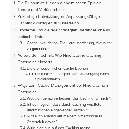
Die Pluspunkte für den einheimischen Spieler:
Tempo und Verlässlichkeit
Zukünftige Entwicklungen: Anpassungsfähige
Caching-Strategien für Österreich
Probleme und clevere Strategien: Veränderliche vs.
statische Daten
Cache-Invalidation: Die Herausforderung, Aktualität
zu garantieren
Aufbau der Technik: Wie Nine Casino Caching in
Österreich einsetzt
Die drei wesentlichen Cache-Ebenen
Ein konkretes Beispiel: Der Ladevorgang eines
Spielautomaten
FAQs zum Cache-Management bei Nine Casino in
Österreich
Wodurch genau verbessert das Caching für mich?
Ist es möglich, dass durch Caching veraltete
Informationen eingeblendet werden?
Nutze ich ebenso auf meinem Smartphone in
Österreich davon?
Wirkt sich aus auf das Caching meine