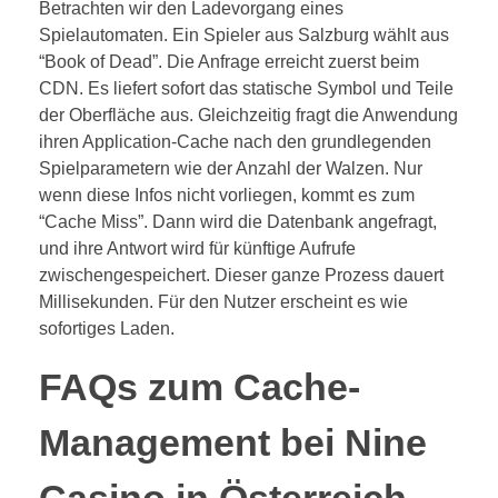
Betrachten wir den Ladevorgang eines
Spielautomaten. Ein Spieler aus Salzburg wählt aus
“Book of Dead”. Die Anfrage erreicht zuerst beim
CDN. Es liefert sofort das statische Symbol und Teile
der Oberfläche aus. Gleichzeitig fragt die Anwendung
ihren Application-Cache nach den grundlegenden
Spielparametern wie der Anzahl der Walzen. Nur
wenn diese Infos nicht vorliegen, kommt es zum
“Cache Miss”. Dann wird die Datenbank angefragt,
und ihre Antwort wird für künftige Aufrufe
zwischengespeichert. Dieser ganze Prozess dauert
Millisekunden. Für den Nutzer erscheint es wie
sofortiges Laden.
FAQs zum Cache-
Management bei Nine