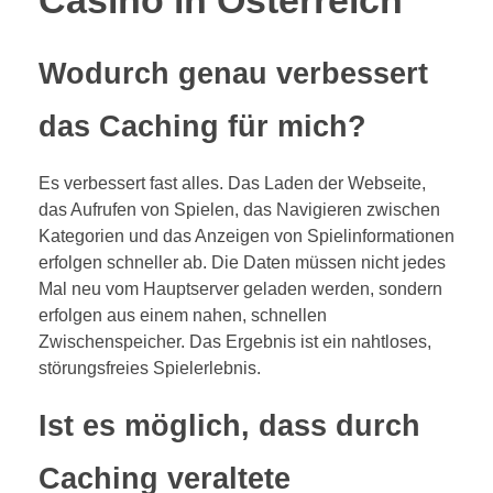
Casino in Österreich
Wodurch genau verbessert
das Caching für mich?
Es verbessert fast alles. Das Laden der Webseite,
das Aufrufen von Spielen, das Navigieren zwischen
Kategorien und das Anzeigen von Spielinformationen
erfolgen schneller ab. Die Daten müssen nicht jedes
Mal neu vom Hauptserver geladen werden, sondern
erfolgen aus einem nahen, schnellen
Zwischenspeicher. Das Ergebnis ist ein nahtloses,
störungsfreies Spielerlebnis.
Ist es möglich, dass durch
Caching veraltete