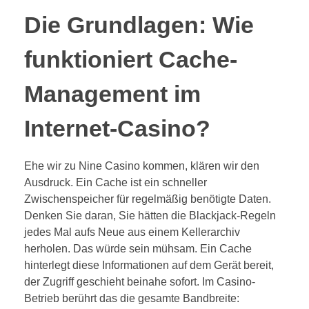
Die Grundlagen: Wie
funktioniert Cache-
Management im
Internet-Casino?
Ehe wir zu Nine Casino kommen, klären wir den
Ausdruck. Ein Cache ist ein schneller
Zwischenspeicher für regelmäßig benötigte Daten.
Denken Sie daran, Sie hätten die Blackjack-Regeln
jedes Mal aufs Neue aus einem Kellerarchiv
herholen. Das würde sein mühsam. Ein Cache
hinterlegt diese Informationen auf dem Gerät bereit,
der Zugriff geschieht beinahe sofort. Im Casino-
Betrieb berührt das die gesamte Bandbreite: