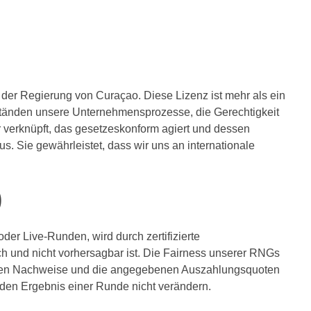
nz der Regierung von Curaçao. Diese Lizenz ist mehr als ein
bständen unsere Unternehmensprozesse, die Gerechtigkeit
ter verknüpft, das gesetzeskonform agiert und dessen
. Sie gewährleistet, dass wir uns an internationale
)
der Live-Runden, wird durch zertifizierte
ch und nicht vorhersagbar ist. Die Fairness unserer RNGs
rigen Nachweise und die angegebenen Auszahlungsquoten
 den Ergebnis einer Runde nicht verändern.