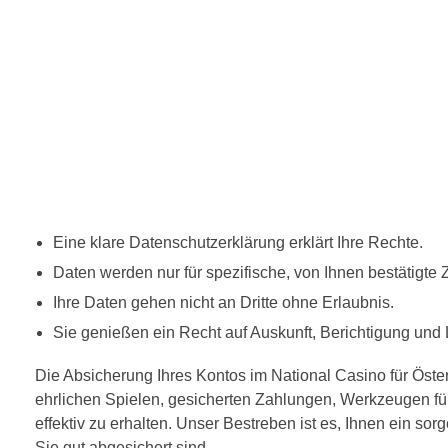
Eine klare Datenschutzerklärung erklärt Ihre Rechte.
Daten werden nur für spezifische, von Ihnen bestätigte
Ihre Daten gehen nicht an Dritte ohne Erlaubnis.
Sie genießen ein Recht auf Auskunft, Berichtigung und
Die Absicherung Ihres Kontos im National Casino für Öster
ehrlichen Spielen, gesicherten Zahlungen, Werkzeugen fü
effektiv zu erhalten. Unser Bestreben ist es, Ihnen ein s
Sie gut abgesichert sind.