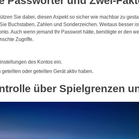
ge Passwörter und Zwei-Fakt
stützen Sie dabei, diesen Aspekt so sicher wie machbar zu gesta
Sie Buchstaben, Zahlen und Sonderzeichen. Weitaus besser ist 
onto. Auch wenn jemand Ihr Passwort hätte, benötigte er den w
nschte Zugriffe.
.
instellungen des Kontos ein.
eteilten oder geteilten Gerät aktiv haben.
ontrolle über Spielgrenzen 