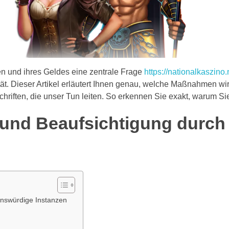
ben und ihres Geldes eine zentrale Frage
https://nationalkaszino.
ität. Dieser Artikel erläutert Ihnen genau, welche Maßnahmen wir
schriften, die unser Tun leiten. So erkennen Sie exakt, warum Si
und Beaufsichtigung durch
enswürdige Instanzen