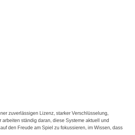
iner zuverlässigen Lizenz, starker Verschlüsselung,
arbeiten ständig daran, diese Systeme aktuell und
nz auf den Freude am Spiel zu fokussieren, im Wissen, dass