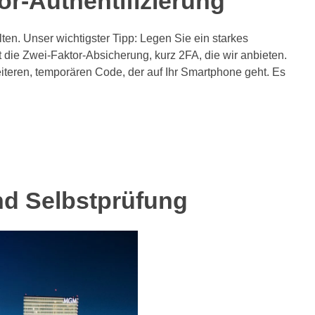
or-Authentifizierung
lten. Unser wichtigster Tipp: Legen Sie ein starkes
die Zwei-Faktor-Absicherung, kurz 2FA, die wir anbieten.
eiteren, temporären Code, der auf Ihr Smartphone geht. Es
und Selbstprüfung