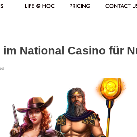
ES
LIFE @ HOC
PRICING
CONTACT U
o im National Casino für 
ed