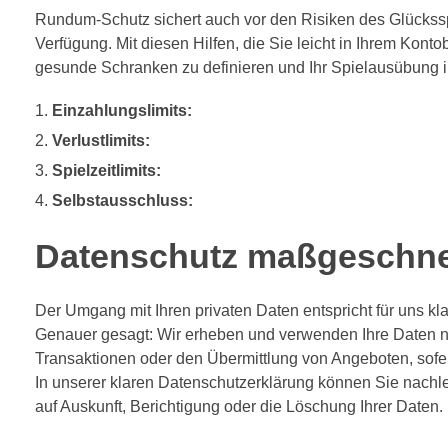
Rundum-Schutz sichert auch vor den Risiken des Glückssp
Verfügung. Mit diesen Hilfen, die Sie leicht in Ihrem Kont
gesunde Schranken zu definieren und Ihr Spielausübung im
Einzahlungslimits:
Verlustlimits:
Spielzeitlimits:
Selbstausschluss:
Datenschutz maßgeschnei
Der Umgang mit Ihren privaten Daten entspricht für uns k
Genauer gesagt: Wir erheben und verwenden Ihre Daten nur
Transaktionen oder den Übermittlung von Angeboten, sofern
In unserer klaren Datenschutzerklärung können Sie nachl
auf Auskunft, Berichtigung oder die Löschung Ihrer Daten.