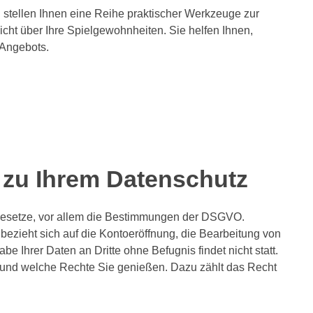
stellen Ihnen eine Reihe praktischer Werkzeuge zur
icht über Ihre Spielgewohnheiten. Sie helfen Ihnen,
 Angebots.
 zu Ihrem Datenschutz
tzgesetze, vor allem die Bestimmungen der DSGVO.
ezieht sich auf die Kontoeröffnung, die Bearbeitung von
 Ihrer Daten an Dritte ohne Befugnis findet nicht statt.
n und welche Rechte Sie genießen. Dazu zählt das Recht