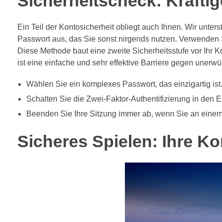
Sicherheitscheck: Kräfti
Ein Teil der Kontosicherheit obliegt auch Ihnen. Wir unter
Passwort aus, das Sie sonst nirgends nutzen. Verwenden 
Diese Methode baut eine zweite Sicherheitsstufe vor Ihr K
ist eine einfache und sehr effektive Barriere gegen unerwü
Wählen Sie ein komplexes Passwort, das einzigartig ist
Schalten Sie die Zwei-Faktor-Authentifizierung in den E
Beenden Sie Ihre Sitzung immer ab, wenn Sie an einem g
Sicheres Spielen: Ihre K