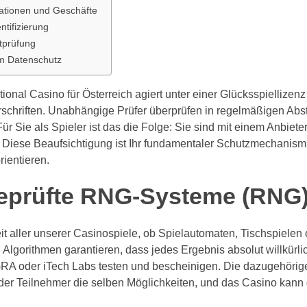
rmationen und Geschäfte
tifizierung
stprüfung
em Datenschutz
ational Casino für Österreich agiert unter einer Glücksspiellize
Vorschriften. Unabhängige Prüfer überprüfen in regelmäßigen A
 Für Sie als Spieler ist das die Folge: Sie sind mit einem Anbie
 Diese Beaufsichtigung ist Ihr fundamentaler Schutzmechanismus
rientieren.
 Geprüfte RNG-Systeme (RNG
it aller unserer Casinospiele, ob Spielautomaten, Tischspielen o
Algorithmen garantieren, dass jedes Ergebnis absolut willkürli
OGRA oder iTech Labs testen und bescheinigen. Die dazugehö
jeder Teilnehmer die selben Möglichkeiten, und das Casino kann