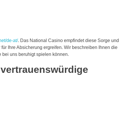
net/de-at/
. Das National Casino empfindet diese Sorge und
 für Ihre Absicherung ergreifen. Wir beschreiben Ihnen die
e bei uns beruhigt spielen können.
 vertrauenswürdige