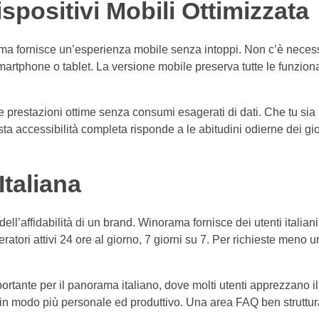
spositivi Mobili Ottimizzata
ma fornisce un’esperienza mobile senza intoppi. Non c’è necessit
rtphone o tablet. La versione mobile preserva tutte le funzionali
ica e prestazioni ottime senza consumi esagerati di dati. Che tu sia
uesta accessibilità completa risponde a le abitudini odierne dei 
Italiana
ll’affidabilità di un brand. Winorama fornisce dei utenti italiani
peratori attivi 24 ore al giorno, 7 giorni su 7. Per richieste meno 
tante per il panorama italiano, dove molti utenti apprezzano il c
in modo più personale ed produttivo. Una area FAQ ben strutturat