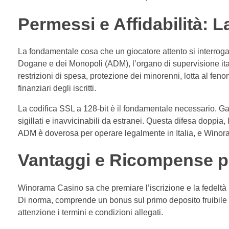
Permessi e Affidabilità: 
La fondamentale cosa che un giocatore attento si interroga
Dogane e dei Monopoli (ADM), l’organo di supervisione itali
restrizioni di spesa, protezione dei minorenni, lotta al fen
finanziari degli iscritti.
La codifica SSL a 128-bit è il fondamentale necessario. Gar
sigillati e inavvicinabili da estranei. Questa difesa doppia,
ADM è doverosa per operare legalmente in Italia, e Winora
Vantaggi e Ricompense per
Winorama Casino sa che premiare l’iscrizione e la fedeltà 
Di norma, comprende un bonus sul primo deposito fruibile su
attenzione i termini e condizioni allegati.