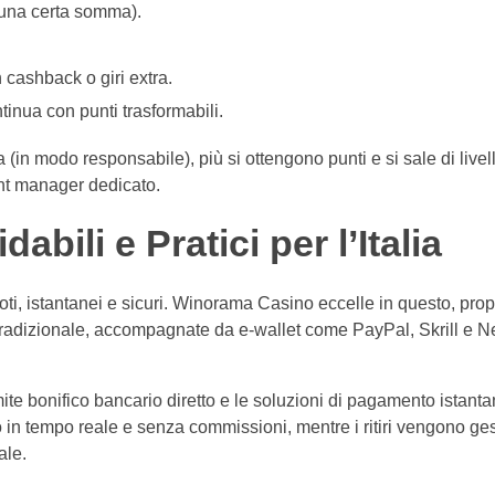
 una certa somma).
 cashback o giri extra.
ntinua con punti trasformabili.
ca (in modo responsabile), più si ottengono punti e si sale di liv
ount manager dedicato.
bili e Pratici per l’Italia
ti, istantanei e sicuri. Winorama Casino eccelle in questo, prop
tradizionale, accompagnate da e-wallet come PayPal, Skrill e Net
mite bonifico bancario diretto e le soluzioni di pagamento istant
n tempo reale e senza commissioni, mentre i ritiri vengono gesti
ale.