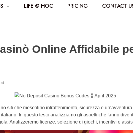
ES
LIFE @ HOC
PRICING
CONTACT U
inò Online Affidabile per 
ed
cercano siti che mescolino intrattenimento, sicurezza e un’avventur
italiano. In questo testo analizziamo gli aspetti che fanno divent
egola. Analizzeremo licenze, selezione di giochi, incentivi e assi