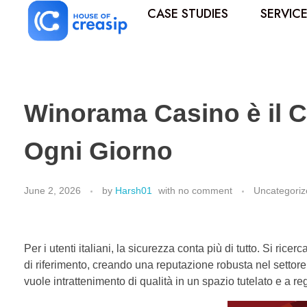
CASE STUDIES
SERVIC
Best Influencer Marketing Agency
Winorama Casino è il Cas
Ogni Giorno
June 2, 2026
by
Harsh01
with
no comment
Uncategoriz
Per i utenti italiani, la sicurezza conta più di tutto. Si ri
di riferimento, creando una reputazione robusta nel settore 
vuole intrattenimento di qualità in un spazio tutelato e a r