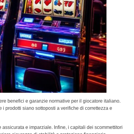
benefici e garanzie normative per il giocatore italiano.
i prodotti siano sottoposti a verifiche di correttezza e
assicurata e imparziale. Infine, i capitali dei scommettitori