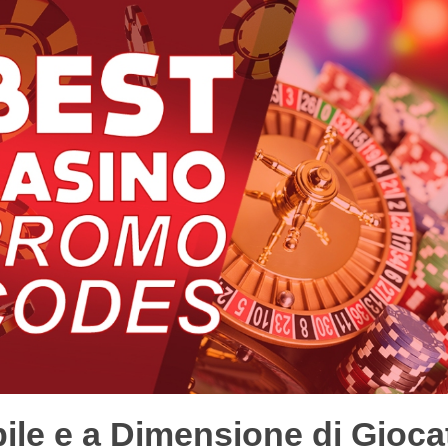
bile e a Dimensione di Gioca