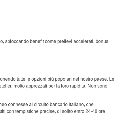
ello, sbloccando benefit come prelievi accelerati, bonus
onendo tutte le opzioni più popolari nel nostro paese. Le
eller, molto apprezzati per la loro rapidità. Non sono
aneo connesse al circuito bancario italiano, che
ti con tempistiche precise, di solito entro 24-48 ore