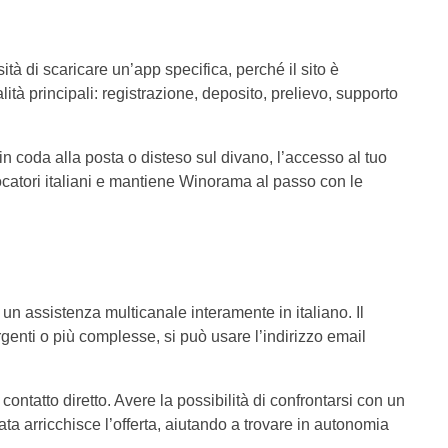
à di scaricare un’app specifica, perché il sito è
tà principali: registrazione, deposito, prelievo, supporto
 in coda alla posta o disteso sul divano, l’accesso al tuo
giocatori italiani e mantiene Winorama al passo con le
 un assistenza multicanale interamente in italiano. Il
urgenti o più complesse, si può usare l’indirizzo email
ontatto diretto. Avere la possibilità di confrontarsi con un
a arricchisce l’offerta, aiutando a trovare in autonomia