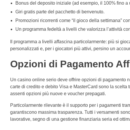
Bonus del deposito iniziale (ad esempio, il 100% fino a
Giri gratis parte del pacchetto di benvenuto.
Promozioni ricorrenti come “il gioco della settimana” con
Un programma fedeltà a livelli che valorizza l’attività co
Il programma a livelli affascina particolarmente: più si gio
personalizzati e, per i giocatori più attivi, persino un acc
Opzioni di Pagamento Affida
Un casino online serio deve offrire opzioni di pagamento no
carte di credito e debito Visa e MasterCard sono la scelta 
assenti opzioni più nuove e voucher prepagati.
Particolarmente rilevante è il supporto per i pagamenti tra
garantiscono massima trasparenza. Tutti i versamenti sono i
lavorative, segno di una gestione finanziaria seria ed ottim