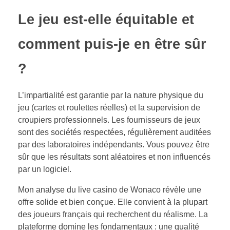
Le jeu est-elle équitable et
comment puis-je en être sûr
?
L’impartialité est garantie par la nature physique du
jeu (cartes et roulettes réelles) et la supervision de
croupiers professionnels. Les fournisseurs de jeux
sont des sociétés respectées, régulièrement auditées
par des laboratoires indépendants. Vous pouvez être
sûr que les résultats sont aléatoires et non influencés
par un logiciel.
Mon analyse du live casino de Wonaco révèle une
offre solide et bien conçue. Elle convient à la plupart
des joueurs français qui recherchent du réalisme. La
plateforme domine les fondamentaux : une qualité