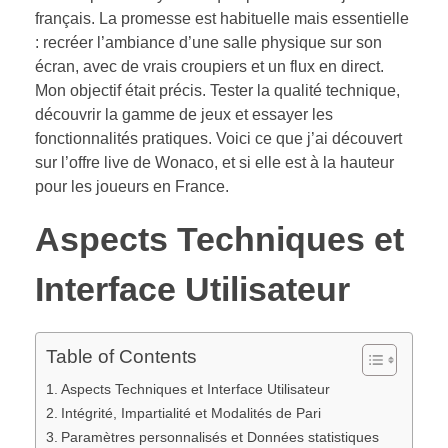
français. La promesse est habituelle mais essentielle
: recréer l’ambiance d’une salle physique sur son
écran, avec de vrais croupiers et un flux en direct.
Mon objectif était précis. Tester la qualité technique,
découvrir la gamme de jeux et essayer les
fonctionnalités pratiques. Voici ce que j’ai découvert
sur l’offre live de Wonaco, et si elle est à la hauteur
pour les joueurs en France.
Aspects Techniques et
Interface Utilisateur
Table of Contents
Aspects Techniques et Interface Utilisateur
Intégrité, Impartialité et Modalités de Pari
Paramètres personnalisés et Données statistiques