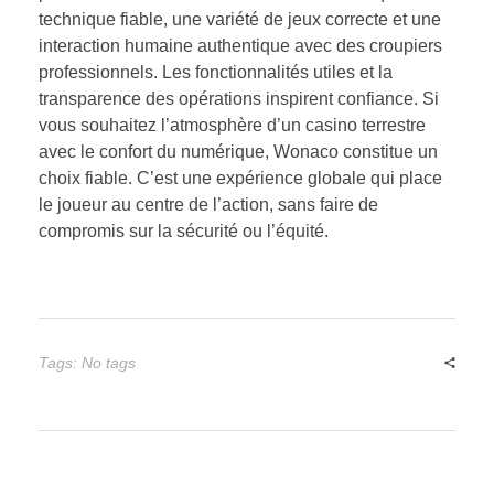
technique fiable, une variété de jeux correcte et une
interaction humaine authentique avec des croupiers
professionnels. Les fonctionnalités utiles et la
transparence des opérations inspirent confiance. Si
vous souhaitez l’atmosphère d’un casino terrestre
avec le confort du numérique, Wonaco constitue un
choix fiable. C’est une expérience globale qui place
le joueur au centre de l’action, sans faire de
compromis sur la sécurité ou l’équité.
Tags: No tags