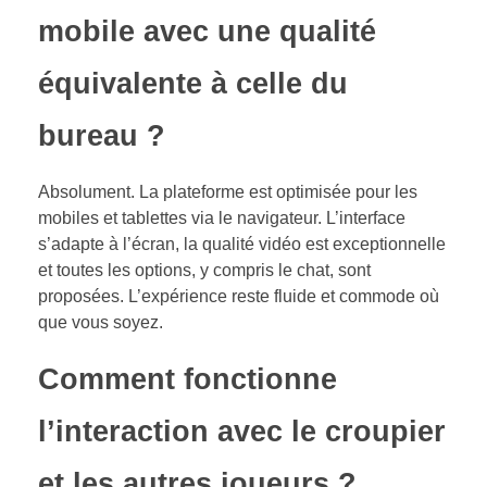
mobile avec une qualité
équivalente à celle du
bureau ?
Absolument. La plateforme est optimisée pour les
mobiles et tablettes via le navigateur. L’interface
s’adapte à l’écran, la qualité vidéo est exceptionnelle
et toutes les options, y compris le chat, sont
proposées. L’expérience reste fluide et commode où
que vous soyez.
Comment fonctionne
l’interaction avec le croupier
et les autres joueurs ?