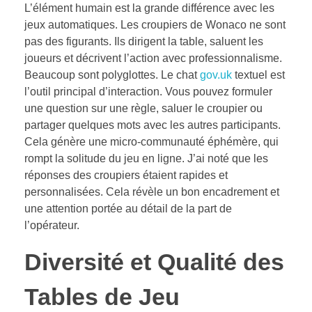
L’élément humain est la grande différence avec les
jeux automatiques. Les croupiers de Wonaco ne sont
pas des figurants. Ils dirigent la table, saluent les
joueurs et décrivent l’action avec professionnalisme.
Beaucoup sont polyglottes. Le chat
gov.uk
textuel est
l’outil principal d’interaction. Vous pouvez formuler
une question sur une règle, saluer le croupier ou
partager quelques mots avec les autres participants.
Cela génère une micro-communauté éphémère, qui
rompt la solitude du jeu en ligne. J’ai noté que les
réponses des croupiers étaient rapides et
personnalisées. Cela révèle un bon encadrement et
une attention portée au détail de la part de
l’opérateur.
Diversité et Qualité des
Tables de Jeu