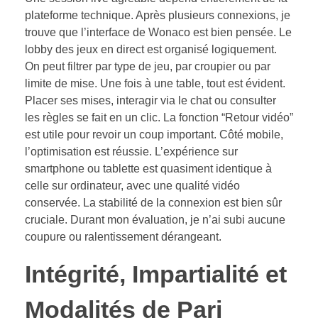
plateforme technique. Après plusieurs connexions, je
trouve que l’interface de Wonaco est bien pensée. Le
lobby des jeux en direct est organisé logiquement.
On peut filtrer par type de jeu, par croupier ou par
limite de mise. Une fois à une table, tout est évident.
Placer ses mises, interagir via le chat ou consulter
les règles se fait en un clic. La fonction “Retour vidéo”
est utile pour revoir un coup important. Côté mobile,
l’optimisation est réussie. L’expérience sur
smartphone ou tablette est quasiment identique à
celle sur ordinateur, avec une qualité vidéo
conservée. La stabilité de la connexion est bien sûr
cruciale. Durant mon évaluation, je n’ai subi aucune
coupure ou ralentissement dérangeant.
Intégrité, Impartialité et
Modalités de Pari