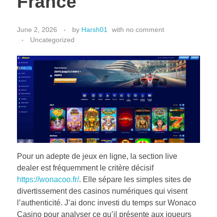
France
June 2, 2026
by
Harsh01
with
no comment
Uncategorized
Pour un adepte de jeux en ligne, la section live
dealer est fréquemment le critère décisif
https://wonacoo.fr/
. Elle sépare les simples sites de
divertissement des casinos numériques qui visent
l’authenticité. J’ai donc investi du temps sur Wonaco
Casino pour analyser ce qu’il présente aux joueurs