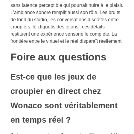
sans latence perceptible qui pourrait nuire à le plaisir.
L’ambiance sonore remplit aussi son rôle. Les bruits
de fond du studio, les conversations discrètes entre
croupiers, le cliquetis des jetons : ces détails
restituent une expérience sensorielle complète. La
frontière entre le virtuel et le réel disparaît réellement.
Foire aux questions
Est-ce que les jeux de
croupier en direct chez
Wonaco sont véritablement
en temps réel ?