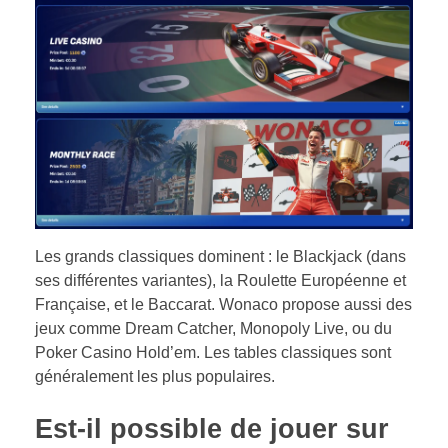
Les grands classiques dominent : le Blackjack (dans
ses différentes variantes), la Roulette Européenne et
Française, et le Baccarat. Wonaco propose aussi des
jeux comme Dream Catcher, Monopoly Live, ou du
Poker Casino Hold’em. Les tables classiques sont
généralement les plus populaires.
Est-il possible de jouer sur